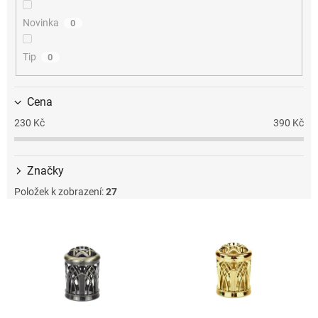
k
t
Novinka
0
ů
Tip
0
Cena
230
Kč
390
Kč
Značky
Položek k zobrazení:
27
V
ý
p
i
s
p
r