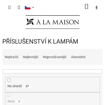
Přejít
NÁKUP
na
obsah
KOŠÍK
PŘÍSLUŠENSTVÍ K LAMPÁM
Ř
a
Nejdražší
Nejlevnější
Nejprodávanější
Abecedně
z
e
n
í
p
Na skladě
27
r
o
d
Akce
0
u