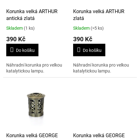
o
d
Korunka velká ARTHUR
Korunka velká ARTHUR
u
antická zlatá
zlatá
k
Skladem
(1 ks)
Skladem
(>5 ks)
t
390 Kč
390 Kč
ů
Do košíku
Do košíku
Náhradní korunka pro velkou
Náhradní korunka pro velkou
katalytickou lampu.
katalytickou lampu.
Korunka velká GEORGE
Korunka velká GEORGE