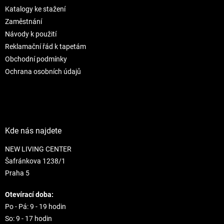
t
í
Katalogy ke stažení
í
p
r
Zaměstnání
v
Návody k použití
k
Reklamační řád k tapetám
y
Obchodní podmínky
v
ý
Ochrana osobních údajů
p
i
s
u
Kde nás najdete
NEW LIVING CENTER
Šafránkova 1238/1
Praha 5
Otevírací doba:
Po - Pá: 9 - 19 hodin
So: 9 - 17 hodin