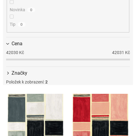
k
t
Novinka
0
ů
Tip
0
Cena
42030
Kč
42031
Kč
Značky
Položek k zobrazení:
2
V
ý
p
i
s
p
r