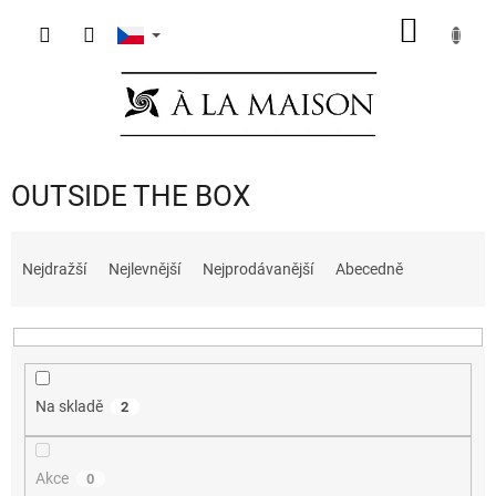
Přejít
NÁKUP
na
obsah
KOŠÍK
OUTSIDE THE BOX
Ř
a
Nejdražší
Nejlevnější
Nejprodávanější
Abecedně
z
e
n
í
p
Na skladě
2
r
o
d
Akce
0
u