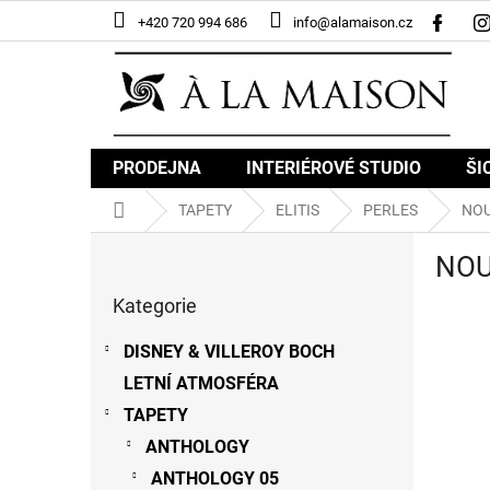
Přejít
+420 720 994 686
info@alamaison.cz
na
obsah
PRODEJNA
INTERIÉROVÉ STUDIO
ŠI
Domů
TAPETY
ELITIS
PERLES
NOU
P
NOU
o
Přeskočit
s
Kategorie
kategorie
t
r
DISNEY & VILLEROY BOCH
a
LETNÍ ATMOSFÉRA
n
n
TAPETY
í
ANTHOLOGY
p
ANTHOLOGY 05
a