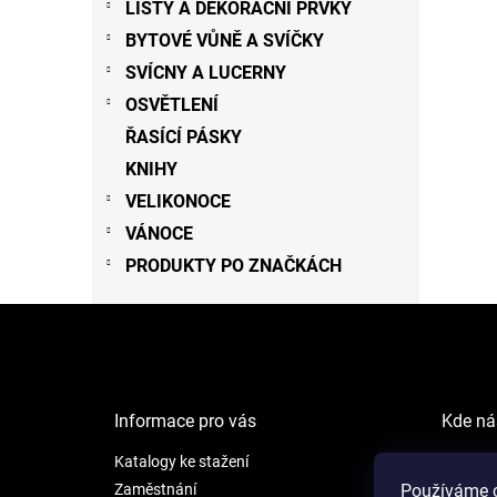
LIŠTY A DEKORAČNÍ PRVKY
BYTOVÉ VŮNĚ A SVÍČKY
SVÍCNY A LUCERNY
OSVĚTLENÍ
ŘASÍCÍ PÁSKY
KNIHY
VELIKONOCE
VÁNOCE
PRODUKTY PO ZNAČKÁCH
Z
á
p
a
t
Informace pro vás
Kde ná
í
Katalogy ke stažení
NEW LI
Šafránk
Zaměstnání
Používáme c