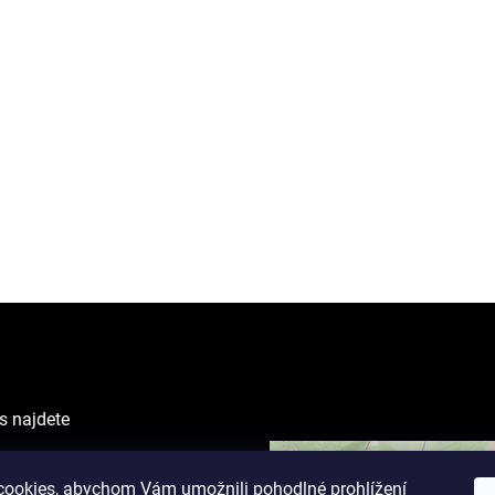
s najdete
VING CENTER
ova 1238/1
ookies, abychom Vám umožnili pohodlné prohlížení