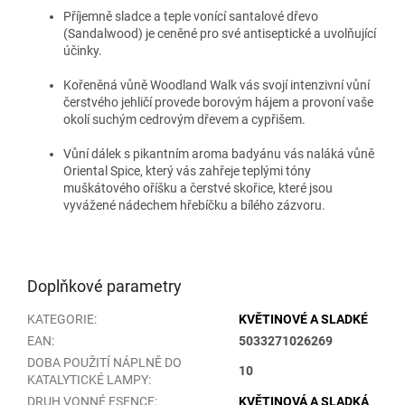
Příjemně sladce a teple vonící santalové dřevo
(Sandalwood) je ceněné pro své antiseptické a uvolňující
účinky.
Kořeněná vůně Woodland Walk vás svojí intenzivní vůní
čerstvého jehličí provede borovým hájem a provoní vaše
okolí suchým cedrovým dřevem a cypřišem.
Vůní dálek s pikantním aroma badyánu vás naláká vůně
Oriental Spice, který vás zahřeje teplými tóny
muškátového oříšku a čerstvé skořice, které jsou
vyvážené nádechem hřebíčku a bílého zázvoru.
Doplňkové parametry
KATEGORIE
:
KVĚTINOVÉ A SLADKÉ
EAN
:
5033271026269
DOBA POUŽITÍ NÁPLNĚ DO
10
KATALYTICKÉ LAMPY
:
DRUH VONNÉ ESENCE
:
KVĚTINOVÁ A SLADKÁ