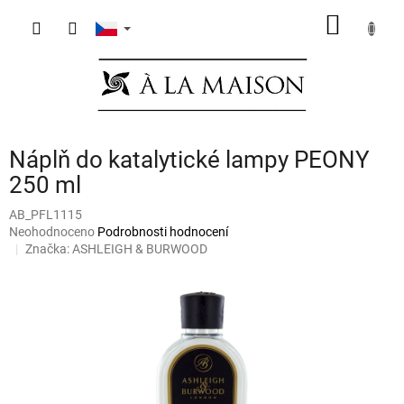
Přejít
NÁKUP
na
obsah
KOŠÍK
Náplň do katalytické lampy PEONY
250 ml
AB_PFL1115
Průměrné
Neohodnoceno
Podrobnosti hodnocení
hodnocení
Značka:
ASHLEIGH & BURWOOD
produktu
je
0,0
z
5
hvězdiček.