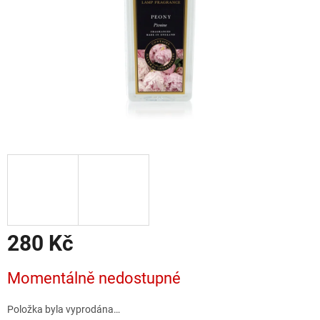
280 Kč
Měrná
Momentálně nedostupné
cena:
Položka byla vyprodána…