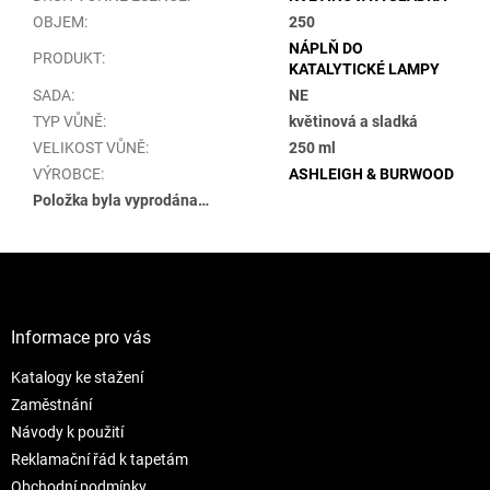
OBJEM
:
250
NÁPLŇ DO
PRODUKT
:
KATALYTICKÉ LAMPY
SADA
:
NE
TYP VŮNĚ
:
květinová a sladká
VELIKOST VŮNĚ
:
250 ml
VÝROBCE
:
ASHLEIGH & BURWOOD
Položka byla vyprodána…
Z
á
p
a
Informace pro vás
t
Katalogy ke stažení
í
Zaměstnání
Návody k použití
Reklamační řád k tapetám
Obchodní podmínky