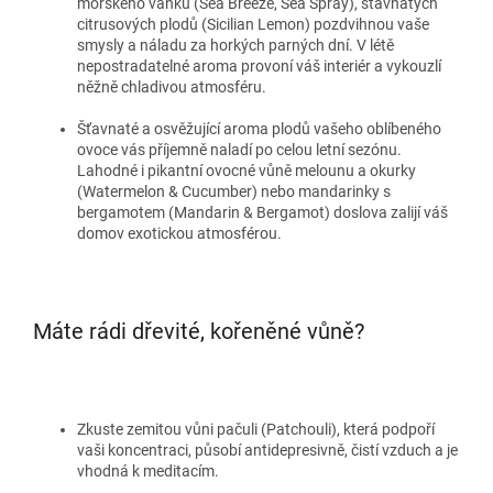
mořského vánku (Sea Breeze, Sea Spray), šťavnatých
citrusových plodů (Sicilian Lemon) pozdvihnou vaše
smysly a náladu za horkých parných dní. V létě
nepostradatelné aroma provoní váš interiér a vykouzlí
něžně chladivou atmosféru.
Šťavnaté a osvěžující aroma plodů vašeho oblíbeného
ovoce vás příjemně naladí po celou letní sezónu.
Lahodné i pikantní ovocné vůně melounu a okurky
(Watermelon & Cucumber) nebo mandarinky s
bergamotem (Mandarin & Bergamot) doslova zalijí váš
domov exotickou atmosférou.
Máte rádi dřevité, kořeněné vůně?
Zkuste zemitou vůni pačuli (Patchouli), která podpoří
vaši koncentraci, působí antidepresivně, čistí vzduch a je
vhodná k meditacím.