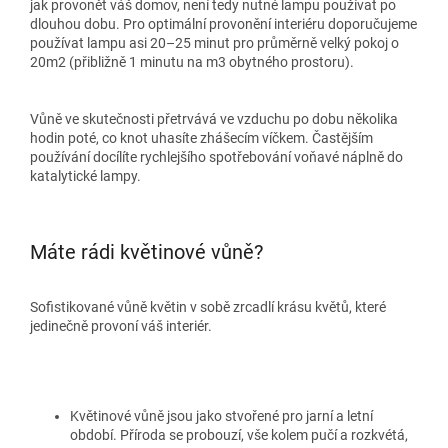
jak provonět váš domov, není tedy nutné lampu používat po
dlouhou dobu. Pro optimální provonění interiéru doporučujeme
používat lampu asi 20–25 minut pro průměrně velký pokoj o
20m2 (přibližně 1 minutu na m3 obytného prostoru).
Vůně ve skutečnosti přetrvává ve vzduchu po dobu několika
hodin poté, co knot uhasíte zhášecím víčkem. Častějším
používání docílíte rychlejšího spotřebování voňavé náplně do
katalytické lampy.
Máte rádi květinové vůně?
Sofistikované vůně květin v sobě zrcadlí krásu květů, které
jedinečně provoní váš interiér.
Květinové vůně jsou jako stvořené pro jarní a letní
období. Příroda se probouzí, vše kolem pučí a rozkvétá,