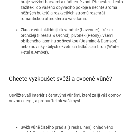
hraje svěžími barvami a nádherně voní. Přeneste si tento
zážitek i do vašeho obývacího pokoje a nechte aroma
něžných buketů a rozkvetlých stromů rozehrát
romantickou atmosféru u vás doma.
Zkuste vůni uklidňující levandule (Lavender), frézie s
orchidejí (Freesia & Orchid), pivoněk (Peony), všemi
oblíbeného jasmínu se švestkou (Jasmine & Damson)
nebo novinky - bílých okvětních lístků s ambrou (White
Petal & Amber).
Chcete vyzkoušet svěží a ovocné vůně?
Osvěžte váš interiér s čerstvými vůněmi, které zalijí váš domov
novou energií, a probuďte tak vaši mysl.
Svěží vůně čistého prádla (Fresh Linen), chladivého