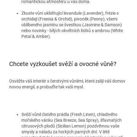
romantickou atmosféru u vás doma.
Zkuste vůni uklidňující levandule (Lavender), frézie s
orchidejí (Freesia & Orchid), pivoněk (Peony), všemi
oblíbeného jasmínu se švestkou (Jasmine & Damson)
nebo novinky - bílých okvětních lístků s ambrou (White
Petal & Amber).
Chcete vyzkoušet svěží a ovocné vůně?
Osvěžte váš interiér s čerstvými vůněmi, které zalijí váš domov
novou energií, a probuďte tak vaši mysl.
Svěží vůně čistého prádla (Fresh Linen), chladivého
mořského vánku (Sea Breeze, Sea Spray), šťavnatých
citrusových plodů (Sicilian Lemon) pozdvihnou vaše
smysly a náladu za horkých parných dní. V létě