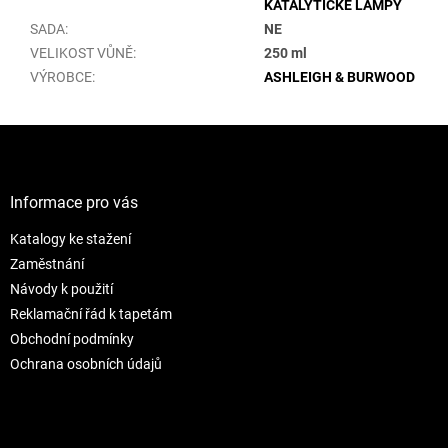
KATALYTICKÉ LAMPY
SADA
:
NE
VELIKOST VŮNĚ
:
250 ml
VÝROBCE
:
ASHLEIGH & BURWOOD
Z
á
p
a
Informace pro vás
t
Katalogy ke stažení
í
Zaměstnání
Návody k použití
Reklamační řád k tapetám
Obchodní podmínky
Ochrana osobních údajů