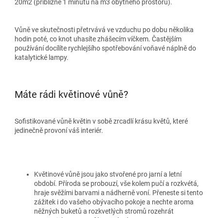
20m2 (přibližně 1 minutu na m3 obytného prostoru).
Vůně ve skutečnosti přetrvává ve vzduchu po dobu několika
hodin poté, co knot uhasíte zhášecím víčkem. Častějším
používání docílíte rychlejšího spotřebování voňavé náplně do
katalytické lampy.
Máte rádi květinové vůně?
Sofistikované vůně květin v sobě zrcadlí krásu květů, které
jedinečně provoní váš interiér.
Květinové vůně jsou jako stvořené pro jarní a letní
období. Příroda se probouzí, vše kolem pučí a rozkvétá,
hraje svěžími barvami a nádherně voní. Přeneste si tento
zážitek i do vašeho obývacího pokoje a nechte aroma
něžných buketů a rozkvetlých stromů rozehrát