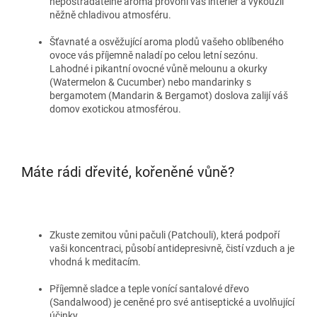
nepostradatelné aroma provoní váš interiér a vykouzlí
něžně chladivou atmosféru.
Šťavnaté a osvěžující aroma plodů vašeho oblíbeného
ovoce vás příjemně naladí po celou letní sezónu.
Lahodné i pikantní ovocné vůně melounu a okurky
(Watermelon & Cucumber) nebo mandarinky s
bergamotem (Mandarin & Bergamot) doslova zalijí váš
domov exotickou atmosférou.
Máte rádi dřevité, kořeněné vůně?
Zkuste zemitou vůni pačuli (Patchouli), která podpoří
vaši koncentraci, působí antidepresivně, čistí vzduch a je
vhodná k meditacím.
Příjemně sladce a teple vonící santalové dřevo
(Sandalwood) je ceněné pro své antiseptické a uvolňující
účinky.