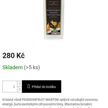
280 Kč
Měrná
Skladem
(>5 ks)
cena:
Přidat do košíku
Krásná vůně PASSIONFRUIT MARTINI oplývá vzrušující ovocnou
energií, šumí exotickými citrusovými tóny, šťavnatou broskví,