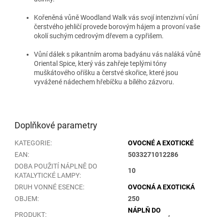
Kořeněná vůně Woodland Walk vás svojí intenzivní vůní
čerstvého jehličí provede borovým hájem a provoní vaše
okolí suchým cedrovým dřevem a cypřišem.
Vůní dálek s pikantním aroma badyánu vás naláká vůně
Oriental Spice, který vás zahřeje teplými tóny
muškátového oříšku a čerstvé skořice, které jsou
vyvážené nádechem hřebíčku a bílého zázvoru.
Doplňkové parametry
KATEGORIE
:
OVOCNÉ A EXOTICKÉ
EAN
:
5033271012286
DOBA POUŽITÍ NÁPLNĚ DO
10
KATALYTICKÉ LAMPY
:
DRUH VONNÉ ESENCE
:
OVOCNÁ A EXOTICKÁ
OBJEM
:
250
NÁPLŇ DO
PRODUKT
: