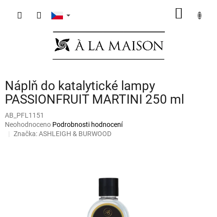
Přejít
NÁKUP
na
obsah
KOŠÍK
Náplň do katalytické lampy
PASSIONFRUIT MARTINI 250 ml
AB_PFL1151
Průměrné
Neohodnoceno
Podrobnosti hodnocení
hodnocení
Značka:
ASHLEIGH & BURWOOD
produktu
je
0,0
z
5
hvězdiček.