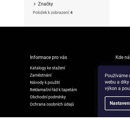
Značky
Položek k zobrazení:
4
Z
á
p
a
t
Informace pro vás
Kde ná
í
Katalogy ke stažení
NEW LI
Šafránk
Používáme c
Zaměstnání
webu a díky
Praha 5
Návody k použití
výkon a pou
Reklamační řád k tapetám
Otevíra
Obchodní podmínky
Po - Pá:
Nastaven
Ochrana osobních údajů
So: 9 - 