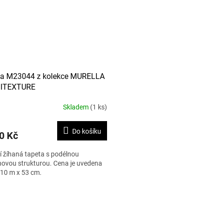
ta M23044 z kolekce MURELLA
ITEXTURE
Skladem
(1 ks)
Do košíku
0 Kč
í žíhaná tapeta s podélnou
ovou strukturou. Cena je uvedena
i 10 m x 53 cm.
O
v
l