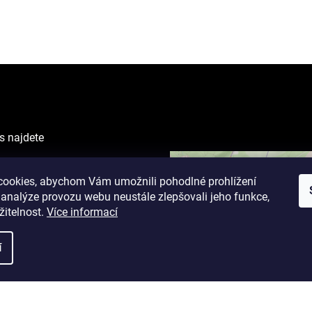
s najdete
VING CENTER
ova 1238/1
ookies, abychom Vám umožnili pohodlné prohlížení
 analýze provozu webu neustále zlepšovali jeho funkce,
žitelnost.
Více informací
cí doba:
 9 - 19 hodin
í
17 hodin