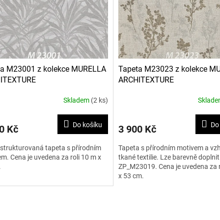
ta M23001 z kolekce MURELLA
Tapeta M23023 z kolekce M
ITEXTURE
ARCHITEXTURE
Skladem
(2 ks)
Sklad
Do košíku
Do
0 Kč
3 900 Kč
strukturovaná tapeta s přírodním
Tapeta s přírodním motivem a vz
m. Cena je uvedena za roli 10 m x
tkané textilie. Lze barevně doplni
.
ZP_M23019. Cena je uvedena za r
x 53 cm.