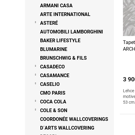
s
o
n
ARMANI CASA
p
d
e
ARTE INTERNATIONAL
r
u
l
o
ASTERÉ
k
d
t
AUTOMOBILI LAMBORGHINI
u
ů
BAKER LIFESTYLE
Tape
k
ARCH
BLUMARINE
t
ů
BRUNSCHWIG & FILS
CASADECO
CASAMANCE
3 90
CASELIO
Lehce 
CMO PARIS
motive
COCA COLA
53 cm
COLE & SON
COORDONÉE WALLCOVERINGS
D´ARTS WALLCOVERING