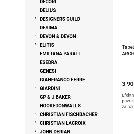
DECORI
DELIUS
DESIGNERS GUILD
DESIMA
DEVON & DEVON
ELITIS
Tape
EMILIANA PARATI
ARCH
ESEDRA
GENESI
GIANFRANCO FERRE
3 90
GIARDINI
Efektn
GP & J BAKER
povrch
HOOKEDONWALLS
za rol
CHRISTIAN FISCHBACHER
CHRISTIAN LACROIX
JOHN DERIAN