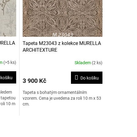
URELLA
Tapeta M23043 z kolekce MURELLA
ARCHITEXTURE
em
(>5 ks)
Skladem
(2 ks)
 košíku
Do košíku
3 900 Kč
hledem
Tapeta s bohatým ornamentálním
t tapetou
vzorem. Cena je uvedena za roli 10 m x 53
oli 10 m
cm.