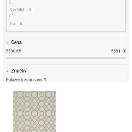
k
t
Novinka
0
ů
Tip
0
Cena
5580
Kč
5581
Kč
Značky
Položek k zobrazení:
1
V
ý
p
i
s
p
r