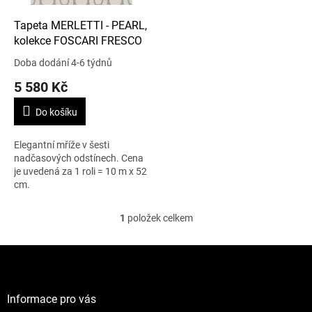
o
d
Tapeta MERLETTI - PEARL,
u
kolekce FOSCARI FRESCO
k
Doba dodání 4-6 týdnů
t
5 580 Kč
ů
Do košíku
Elegantní mříže v šesti
nadčasových odstínech. Cena
je uvedená za 1 roli = 10 m x 52
cm.
1
položek celkem
O
v
l
Z
á
á
d
p
a
a
Informace pro vás
c