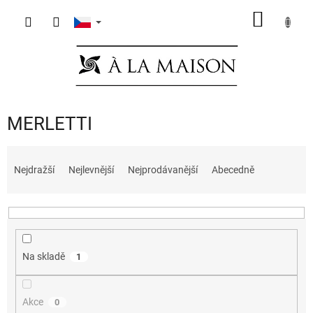
Přejít
NÁKUP
na
obsah
KOŠÍK
MERLETTI
Ř
a
Nejdražší
Nejlevnější
Nejprodávanější
Abecedně
z
e
n
í
p
Na skladě
1
r
o
d
Akce
0
u