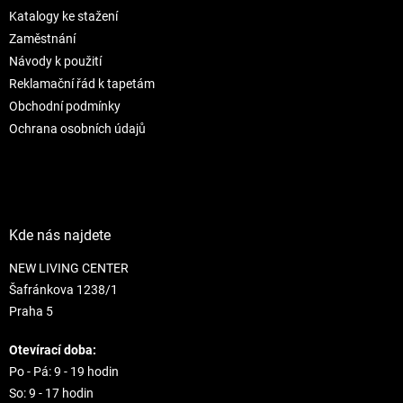
t
í
Katalogy ke stažení
í
p
r
Zaměstnání
v
Návody k použití
k
Reklamační řád k tapetám
y
Obchodní podmínky
v
ý
Ochrana osobních údajů
p
i
s
u
Kde nás najdete
NEW LIVING CENTER
Šafránkova 1238/1
Praha 5
Otevírací doba:
Po - Pá: 9 - 19 hodin
So: 9 - 17 hodin