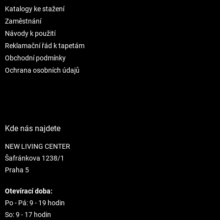
t
í
Katalogy ke stažení
í
p
r
Zaměstnání
v
Návody k použití
k
Reklamační řád k tapetám
y
Obchodní podmínky
v
ý
Ochrana osobních údajů
p
i
s
u
Kde nás najdete
NEW LIVING CENTER
Šafránkova 1238/1
Praha 5
Otevírací doba:
Po - Pá: 9 - 19 hodin
So: 9 - 17 hodin