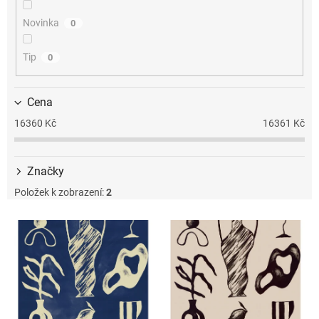
k
t
Novinka
0
ů
Tip
0
Cena
16360
Kč
16361
Kč
Značky
Položek k zobrazení:
2
V
ý
p
i
s
p
r