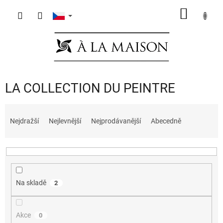
Přejít
NÁKUP
na
obsah
KOŠÍK
LA COLLECTION DU PEINTRE
Ř
a
Nejdražší
Nejlevnější
Nejprodávanější
Abecedně
z
e
n
í
p
Na skladě
2
r
o
d
Akce
0
u