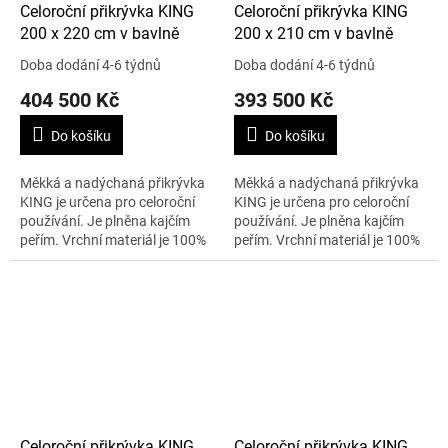
Celoroční přikrývka KING
Celoroční přikrývka KING
200 x 220 cm v bavlně
200 x 210 cm v bavlně
Doba dodání 4-6 týdnů
Doba dodání 4-6 týdnů
404 500 Kč
393 500 Kč
Do košíku
Do košíku
Měkká a nadýchaná přikrývka
Měkká a nadýchaná přikrývka
KING je určena pro celoroční
KING je určena pro celoroční
používání. Je plněna kajčím
používání. Je plněna kajčím
peřím. Vrchní materiál je 100%
peřím. Vrchní materiál je 100%
stříbrný batist. Velikost je 200 x
stříbrný batist. Velikost je 200 x
220 cm a váha 832 g....
210 cm a váha 832 g....
Celoroční přikrývka KING
Celoroční přikrývka KING