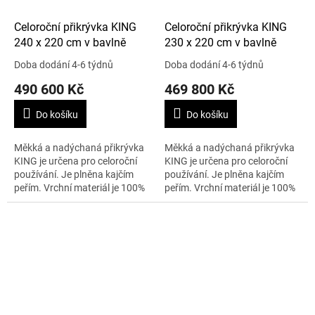
Celoroční přikrývka KING
Celoroční přikrývka KING
240 x 220 cm v bavlně
230 x 220 cm v bavlně
Doba dodání 4-6 týdnů
Doba dodání 4-6 týdnů
490 600 Kč
469 800 Kč
Do košíku
Do košíku
Měkká a nadýchaná přikrývka
Měkká a nadýchaná přikrývka
KING je určena pro celoroční
KING je určena pro celoroční
používání. Je plněna kajčím
používání. Je plněna kajčím
peřím. Vrchní materiál je 100%
peřím. Vrchní materiál je 100%
stříbrný batist. Velikost je 240 x
stříbrný batist. Velikost je 230 x
220 cm a váha 960 g....
220 cm a váha 960 g....