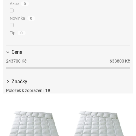
Akce
0
u
k
t
Novinka
0
ů
Tip
0
Cena
243700
Kč
633800
Kč
Značky
Položek k zobrazení:
19
V
ý
p
i
s
p