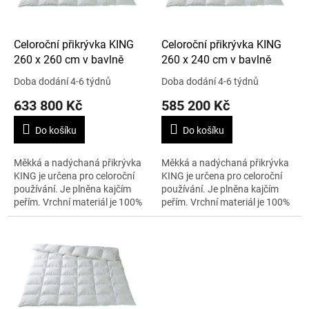
r
o
d
Celoroční přikrývka KING
Celoroční přikrývka KING
u
260 x 260 cm v bavlně
260 x 240 cm v bavlně
k
Doba dodání 4-6 týdnů
Doba dodání 4-6 týdnů
t
633 800 Kč
585 200 Kč
ů
Do košíku
Do košíku
Měkká a nadýchaná přikrývka
Měkká a nadýchaná přikrývka
KING je určena pro celoroční
KING je určena pro celoroční
používání. Je plněna kajčím
používání. Je plněna kajčím
peřím. Vrchní materiál je 100%
peřím. Vrchní materiál je 100%
stříbrný batist. Velikost je 260 x
stříbrný batist. Velikost je 260 x
260 cm a váha 1331 g....
240 cm a váha 1210 g....