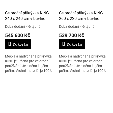
Celoroční přikrývka KING
Celoroční přikrývka KING
240 x 240 cm v bavlně
260 x 220 cm v bavlně
Doba dodání 4-6 týdnů
Doba dodání 4-6 týdnů
545 600 Kč
539 700 Kč
Do košíku
Do košíku
Měkká a nadýchaná přikrývka
Měkká a nadýchaná přikrývka
KING je určena pro celoroční
KING je určena pro celoroční
používání. Je plněna kajčím
používání. Je plněna kajčím
peřím. Vrchní materiál je 100%
peřím. Vrchní materiál je 100%
stříbrný batist. Velikost je 240 x
stříbrný batist. Velikost je 260 x
240 cm a váha 1134 g....
220 cm a váha 1144 g....