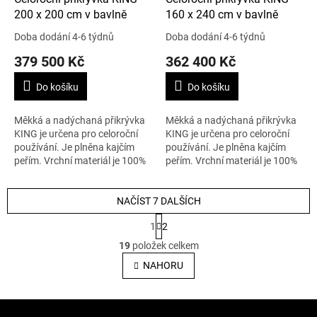
200 x 200 cm v bavlně
160 x 240 cm v bavlně
Doba dodání 4-6 týdnů
Doba dodání 4-6 týdnů
379 500 Kč
362 400 Kč
Do košíku
Do košíku
Měkká a nadýchaná přikrývka
Měkká a nadýchaná přikrývka
KING je určena pro celoroční
KING je určena pro celoroční
používání. Je plněna kajčím
používání. Je plněna kajčím
peřím. Vrchní materiál je 100%
peřím. Vrchní materiál je 100%
stříbrný batist. Velikost je 200 x
stříbrný batist. Velikost je 160 x
200 cm a váha 832 g....
240 cm a váha 756 g....
NAČÍST 7 DALŠÍCH
S
1
2
t
O
r
19
položek celkem
v
á
l
NAHORU
n
á
k
o
d
v
Z
a
á