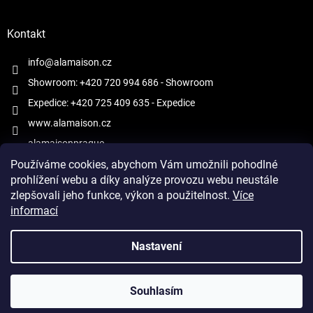
Kontakt
info@alamaison.cz
Showroom: +420 720 994 686
- Showroom
Expedice: +420 725 409 635
- Expedice
www.alamaison.cz
alamaisonprague
Používáme cookies, abychom Vám umožnili pohodlné
prohlížení webu a díky analýze provozu webu neustále
zlepšovali jeho funkce, výkon a použitelnost.
Více
informací
Vytvořil Shoptet
Nastavení
Copyright 2026
À la Maison
. Všechna práva vyhrazena.
Upravit
Souhlasím
nastavení cookies