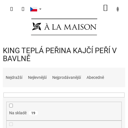
Přejít
NÁKUP
na
obsah
KOŠÍK
KING TEPLÁ PEŘINA KAJČÍ PEŘÍ V
BAVLNĚ
Ř
a
Nejdražší
Nejlevnější
Nejprodávanější
Abecedně
z
e
n
í
p
Na skladě
19
r
o
d