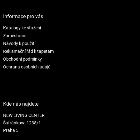
c
á
n
í
p
í
p
a
Informace pro vás
r
t
v
Katalogy ke stažení
í
k
Zaměstnání
y
v
Návody k použití
ý
Reklamační řád k tapetám
p
Obchodní podmínky
i
s
Ochrana osobních údajů
u
Kde nás najdete
NEW LIVING CENTER
Šafránkova 1238/1
Praha 5