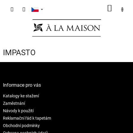
Přejít
NÁKUP
na
obsah
KOŠÍK
IMPASTO
Z
á
p
a
Informace pro vás
t
Katalogy ke stažení
í
Zaměstnání
Návody k použití
Reklamační řád k tapetám
Obchodní podmínky
Ochrana osobních údajů