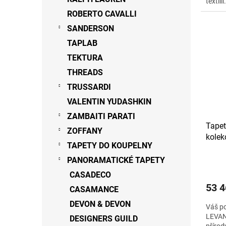
textíl
ROBERTO CAVALLI
SANDERSON
TAPLAB
TEKTURA
THREADS
TRUSSARDI
VALENTIN YUDASHKIN
ZAMBAITI PARATI
Tapet
ZOFFANY
kole
TAPETY DO KOUPELNY
PANORAMATICKÉ TAPETY
CASADECO
53 4
CASAMANCE
DEVON & DEVON
Váš po
LEVANT
DESIGNERS GUILD
přírod