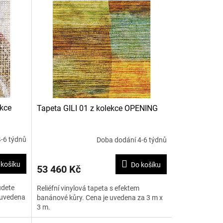
kce
Tapeta GILI 01 z kolekce OPENING
-6 týdnů
Doba dodání 4-6 týdnů
 košíku
Do košíku
53 460 Kč
udete
Reliéfní vinylová tapeta s efektem
e uvedena
banánové kůry. Cena je uvedena za 3 m x
3 m.