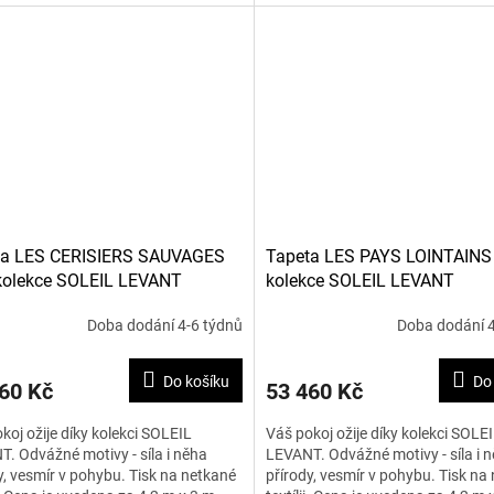
ta LES CERISIERS SAUVAGES
Tapeta LES PAYS LOINTAINS
kolekce SOLEIL LEVANT
kolekce SOLEIL LEVANT
Doba dodání 4-6 týdnů
Doba dodání 4
Do košíku
Do
60 Kč
53 460 Kč
koj ožije díky kolekci SOLEIL
Váš pokoj ožije díky kolekci SOLE
. Odvážné motivy - síla i něha
LEVANT. Odvážné motivy - síla i 
y, vesmír v pohybu. Tisk na netkané
přírody, vesmír v pohybu. Tisk na