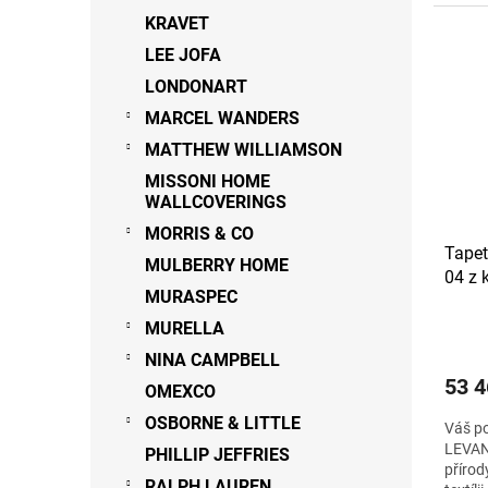
KRAVET
LEE JOFA
LONDONART
MARCEL WANDERS
MATTHEW WILLIAMSON
MISSONI HOME
WALLCOVERINGS
MORRIS & CO
Tape
MULBERRY HOME
04 z 
MURASPEC
MURELLA
NINA CAMPBELL
53 4
OMEXCO
OSBORNE & LITTLE
Váš po
LEVANT
PHILLIP JEFFRIES
přírod
RALPH LAUREN