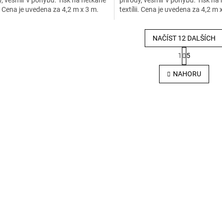
ii. Cena je uvedena za 4,2 m x 3 m.
textílii. Cena je uvedena za 4,2 m 
NAČÍST 12 DALŠÍCH
S
1
5
t
O
r
v
NAHORU
á
l
n
á
k
d
o
a
v
c
á
í
n
p
í
r
v
k
y
v
ý
p
i
s