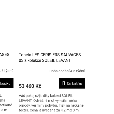
VAGES
Tapeta LES CERISIERS SAUVAGES
03 z kolekce SOLEIL LEVANT
-6 týdnů
Doba dodání 4-6 týdnů
 košíku
Do košíku
53 460 Kč
IL
Váš pokoj ožije díky kolekci SOLEIL
něha
LEVANT. Odvážné motivy - síla i něha
 netkané
přírody, vesmír v pohybu. Tisk na netkané
x 3 m.
textílii. Cena je uvedena za 4,2 m x 3 m.