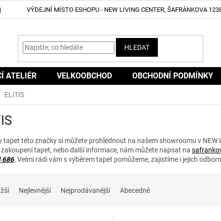
VÝDEJNÍ MÍSTO ESHOPU - NEW LIVING CENTER, ŠAFRÁNKOVA 1238
HLEDAT
CÍ ATELIÉR
VELKOOBCHOD
OBCHODNÍ PODMÍNKY
ELITIS
IS
y tapet této značky si můžete prohlédnout na našem showroomu v NEW 
 zakoupení tapet, nebo další informace, nám můžete napsat na
safranko
 686
. Velmi rádi vám s výběrem tapet pomůžeme, zajistíme i jejich odborn
žší
Nejlevnější
Nejprodávanější
Abecedně