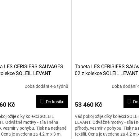
ta LES CERISIERS SAUVAGES
Tapeta LES CERISIERS SAU
kolekce SOLEIL LEVANT
02 z kolekce SOLEIL LEVANT
Doba dodání 4-6 týdnů
Doba dodání 4
Do košíku
Do
60 Kč
53 460 Kč
koj ožije díky kolekci SOLEIL
Váš pokoj ožije díky kolekci SOLE
. Odvážné motivy - síla i něha
LEVANT. Odvážné motivy - síla i 
y, vesmír v pohybu. Tisk na netkané
přírody, vesmír v pohybu. Tisk na
ii. Cena je uvedena za 4,2 m x 3 m.
textílii. Cena je uvedena za 4,2 m 