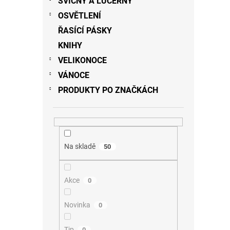
SVÍCNY A LUCERNY
OSVĚTLENÍ
ŘASÍCÍ PÁSKY
KNIHY
VELIKONOCE
VÁNOCE
PRODUKTY PO ZNAČKÁCH
Na skladě
50
Akce
0
Novinka
0
Tip
0