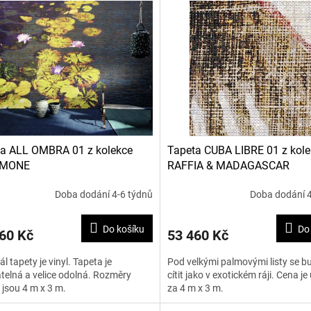
a ALL OMBRA 01 z kolekce
Tapeta CUBA LIBRE 01 z kole
AMONE
RAFFIA & MADAGASCAR
Doba dodání 4-6 týdnů
Doba dodání 4
Do košíku
Do
60 Kč
53 460 Kč
ál tapety je vinyl. Tapeta je
Pod velkými palmovými listy se b
elná a velice odolná. Rozměry
cítit jako v exotickém ráji. Cena j
 jsou 4 m x 3 m.
za 4 m x 3 m.