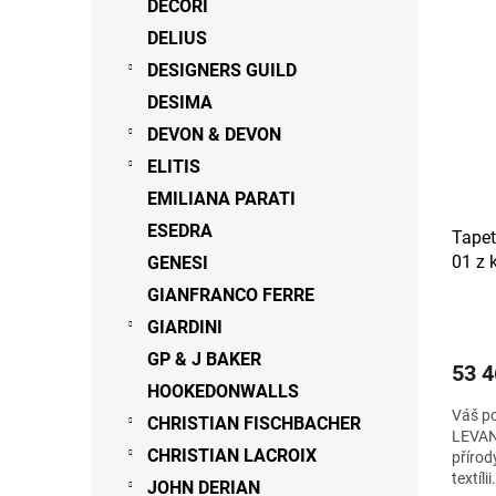
DECORI
DELIUS
DESIGNERS GUILD
DESIMA
DEVON & DEVON
ELITIS
EMILIANA PARATI
ESEDRA
Tape
01 z 
GENESI
GIANFRANCO FERRE
GIARDINI
GP & J BAKER
53 4
HOOKEDONWALLS
Váš po
CHRISTIAN FISCHBACHER
LEVANT
CHRISTIAN LACROIX
přírod
textíl
JOHN DERIAN