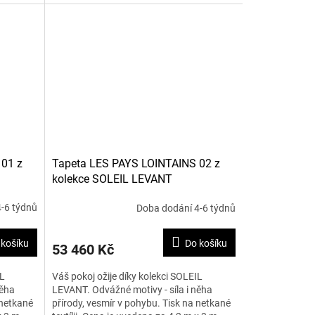
 01 z
Tapeta LES PAYS LOINTAINS 02 z
kolekce SOLEIL LEVANT
-6 týdnů
Doba dodání 4-6 týdnů
 košíku
Do košíku
53 460 Kč
IL
Váš pokoj ožije díky kolekci SOLEIL
něha
LEVANT. Odvážné motivy - síla i něha
 netkané
přírody, vesmír v pohybu. Tisk na netkané