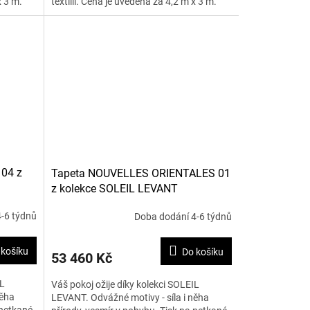
x 3 m.
textílii. Cena je uvedena za 4,2 m x 3 m.
 04 z
Tapeta NOUVELLES ORIENTALES 01
z kolekce SOLEIL LEVANT
-6 týdnů
Doba dodání 4-6 týdnů
 košíku
Do košíku
53 460 Kč
IL
Váš pokoj ožije díky kolekci SOLEIL
něha
LEVANT. Odvážné motivy - síla i něha
 netkané