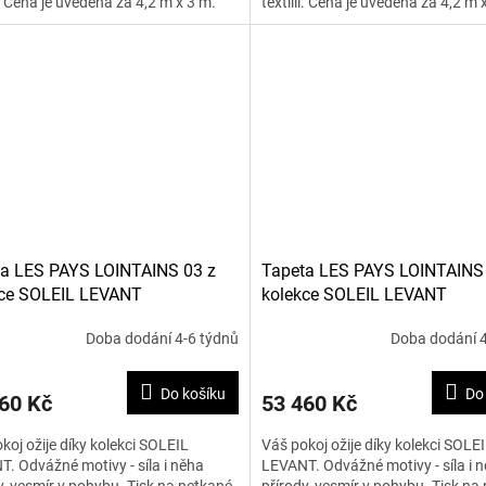
ii. Cena je uvedena za 4,2 m x 3 m.
textílii. Cena je uvedena za 4,2 m 
a LES PAYS LOINTAINS 03 z
Tapeta LES PAYS LOINTAINS
kce SOLEIL LEVANT
kolekce SOLEIL LEVANT
Doba dodání 4-6 týdnů
Doba dodání 4
Do košíku
Do
60 Kč
53 460 Kč
koj ožije díky kolekci SOLEIL
Váš pokoj ožije díky kolekci SOLE
. Odvážné motivy - síla i něha
LEVANT. Odvážné motivy - síla i 
y, vesmír v pohybu. Tisk na netkané
přírody, vesmír v pohybu. Tisk na