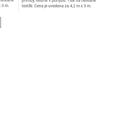
přírody, vesmír v pohybu. Tisk na netkané
x 3 m.
textílii. Cena je uvedena za 4,2 m x 3 m.