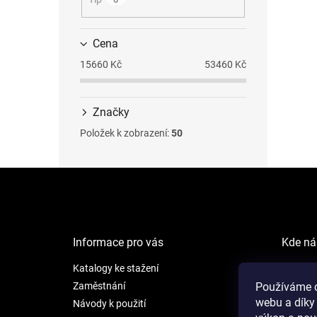
Cena
15660
Kč
53460
Kč
Značky
Položek k zobrazení:
50
Z
á
p
a
t
Informace pro vás
Kde ná
í
Katalogy ke stažení
NEW LI
Šafránk
Používáme c
Zaměstnání
webu a díky
Praha 5
Návody k použití