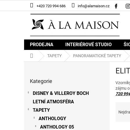
Přejít
+420 720 994 686
info@alamaison.cz
na
obsah
PRODEJNA
INTERIÉROVÉ STUDIO
ŠI
Domů
TAPETY
PANORAMATICKÉ TAPETY
P
ELIT
o
Přeskočit
s
Kategorie
kategorie
Vzorník
t
zájmu o
r
DISNEY & VILLEROY BOCH
720 994
a
LETNÍ ATMOSFÉRA
n
Ř
n
TAPETY
a
Nejdra
í
z
ANTHOLOGY
p
e
ANTHOLOGY 05
a