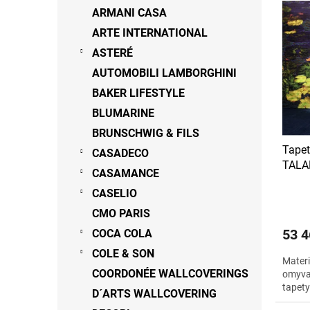
V
n
n
ARMANI CASA
ý
í
e
p
p
ARTE INTERNATIONAL
l
i
r
ASTERÉ
s
o
AUTOMOBILI LAMBORGHINI
p
d
r
u
BAKER LIFESTYLE
o
k
BLUMARINE
d
t
BRUNSCHWIG & FILS
u
ů
Tapet
k
CASADECO
TAL
t
CASAMANCE
ů
CASELIO
CMO PARIS
53 4
COCA COLA
COLE & SON
Materi
COORDONÉE WALLCOVERINGS
omyvat
tapety
D´ARTS WALLCOVERING