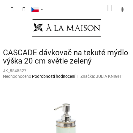
Přejít
NÁKUP
na
obsah
KOŠÍK
CASCADE dávkovač na tekuté mýdlo
výška 20 cm světle zelený
JK_8545527
Průměrné
Neohodnoceno
Podrobnosti hodnocení
Značka:
JULIA KNIGHT
hodnocení
produktu
je
0,0
z
5
hvězdiček.