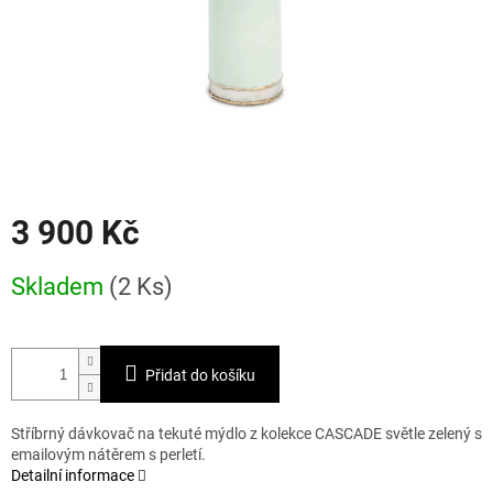
3 900 Kč
Měrná
Skladem
(2 Ks)
cena:
Přidat do košíku
Stříbrný dávkovač na tekuté mýdlo z kolekce CASCADE světle zelený s
emailovým nátěrem s perletí.
Detailní informace