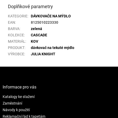
Doplňkové parametry
KATEGORIE
:
DÁVKOVAČE NA MÝDLO
EAN
:
8125010223330
BARVA
:
zelená
KOLEKCE
:
CASCADE
MATERIÁL
:
KOV
PRODUKT
:
dávkovač na tekuté mýdlo
VÝROBCE
:
JULIA KNIGHT
Z
á
p
a
Informace pro vás
t
Katalogy ke stažení
í
Zaměstnání
Návody k použití
Reklamační řád k tapetám