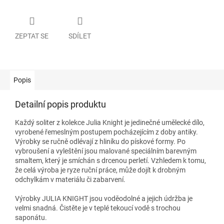
ZEPTAT SE
SDÍLET
Popis
Detailní popis produktu
Každý soliter z kolekce Julia Knight je jedinečné umělecké dílo,
vyrobené řemeslným postupem pocházejícím z doby antiky.
Výrobky se ručně odlévají z hliníku do pískové formy. Po
vybroušení a vyleštění jsou malované speciálním barevným
smaltem, který je smíchán s drcenou perletí. Vzhledem k tomu,
že celá výroba je ryze ruční práce, může dojít k drobným
odchylkám v materiálu či zabarvení.
Výrobky JULIA KNIGHT jsou voděodolné a jejich údržba je
velmi snadná. Čistěte je v teplé tekoucí vodě s trochou
saponátu.