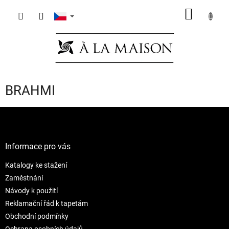
Přejít
NÁKUP
na
obsah
KOŠÍK
BRAHMI
Z
á
p
a
Informace pro vás
t
Katalogy ke stažení
í
Zaměstnání
Návody k použití
Reklamační řád k tapetám
Obchodní podmínky
Ochrana osobních údajů