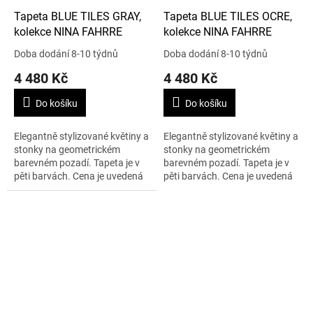
Tapeta BLUE TILES GRAY,
Tapeta BLUE TILES OCRE,
kolekce NINA FAHRRE
kolekce NINA FAHRRE
Doba dodání 8-10 týdnů
Doba dodání 8-10 týdnů
4 480 Kč
4 480 Kč
Do košíku
Do košíku
Elegantně stylizované květiny a
Elegantně stylizované květiny a
stonky na geometrickém
stonky na geometrickém
barevném pozadí. Tapeta je v
barevném pozadí. Tapeta je v
pěti barvách. Cena je uvedená
pěti barvách. Cena je uvedená
za 1m2.
za 1m2.