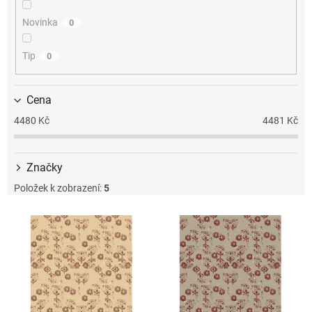
k
t
Novinka
0
ů
Tip
0
Cena
4480
Kč
4481
Kč
Značky
Položek k zobrazení:
5
V
ý
p
i
s
p
r