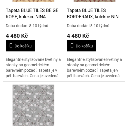
o
d
Tapeta BLUE TILES BEIGE
Tapeta BLUE TILES
u
ROSE, kolekce NINA
BORDERAUX, kolekce NINA
k
FAHRRE
FAHRRE
Doba dodání 8-10 týdnů
Doba dodání 8-10 týdnů
t
4 480 Kč
4 480 Kč
ů
Do košíku
Do košíku
Elegantně stylizované květiny a
Elegantně stylizované květiny a
stonky na geometrickém
stonky na geometrickém
barevném pozadí. Tapeta je v
barevném pozadí. Tapeta je v
pěti barvách. Cena je uvedená
pěti barvách. Cena je uvedená
za 1m2.
za 1m2.