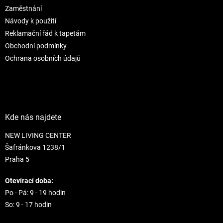
r
Zaměstnání
v
Návody k použití
k
Reklamační řád k tapetám
y
Obchodní podmínky
v
ý
Ochrana osobních údajů
p
i
s
u
Kde nás najdete
NEW LIVING CENTER
Šafránkova 1238/1
Praha 5
Otevírací doba:
Po - Pá: 9 - 19 hodin
So: 9 - 17 hodin