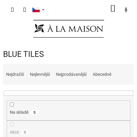
Přejít
NÁKUP
na
obsah
KOŠÍK
BLUE TILES
Ř
a
Nejdražší
Nejlevnější
Nejprodávanější
Abecedně
z
e
n
í
p
Na skladě
5
r
o
d
Akce
0
u