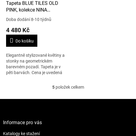
Tapeta BLUE TILES OLD
PINK, kolekce NINA
FAHRRE
Doba dodání 8-10 týdnů
4 480 Kč
Do košíku
Elegantně stylizované květiny a
stonky na geometrickém
barevném pozadí. Tapeta je v
pěti barvách. Cena je uvedená
za 1m2.
5
položek celkem
O
v
l
Z
á
á
d
p
a
a
Informace pro vás
c
t
í
Katalogy ke stažení
í
p