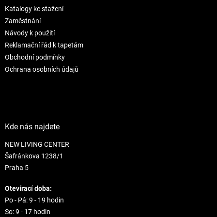
t
í
Katalogy ke stažení
í
p
r
Zaměstnání
v
Návody k použití
k
Reklamační řád k tapetám
y
Obchodní podmínky
v
ý
Ochrana osobních údajů
p
i
s
u
Kde nás najdete
NEW LIVING CENTER
Šafránkova 1238/1
Praha 5
Otevírací doba:
Po - Pá: 9 - 19 hodin
So: 9 - 17 hodin