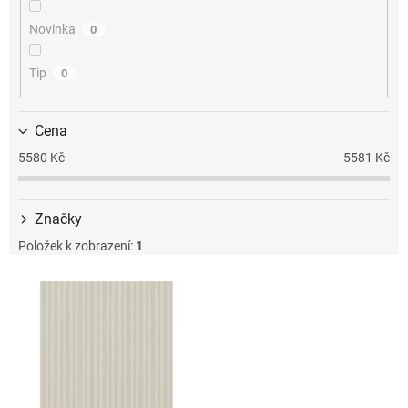
k
t
Novinka
0
ů
Tip
0
Cena
5580
Kč
5581
Kč
Značky
Položek k zobrazení:
1
V
ý
p
i
s
p
r