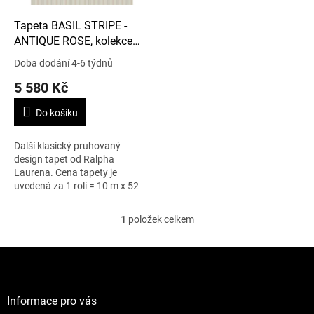
o
d
Tapeta BASIL STRIPE -
u
ANTIQUE ROSE, kolekce
k
SIGNATURE FLORALS
Doba dodání 4-6 týdnů
t
5 580 Kč
ů
Do košíku
Další klasický pruhovaný
design tapet od Ralpha
Laurena. Cena tapety je
uvedená za 1 roli = 10 m x 52
cm.
1
položek celkem
O
v
l
Z
á
á
d
p
a
a
Informace pro vás
c