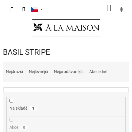
Přejít
NÁKUP
na
obsah
KOŠÍK
BASIL STRIPE
Ř
a
Nejdražší
Nejlevnější
Nejprodávanější
Abecedně
z
e
n
í
p
Na skladě
1
r
o
d
Akce
0
u