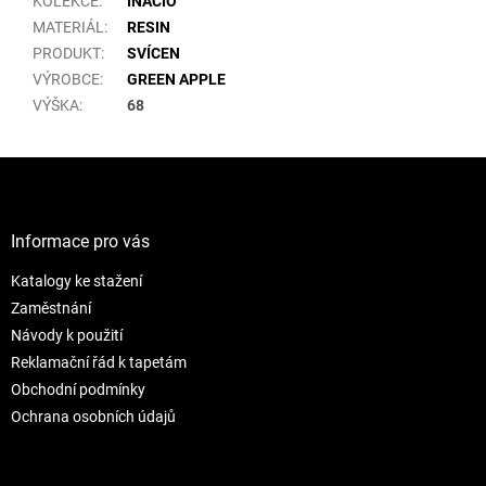
KOLEKCE
:
INÁCIO
MATERIÁL
:
RESIN
PRODUKT
:
SVÍCEN
VÝROBCE
:
GREEN APPLE
VÝŠKA
:
68
Z
á
p
a
Informace pro vás
t
Katalogy ke stažení
í
Zaměstnání
Návody k použití
Reklamační řád k tapetám
Obchodní podmínky
Ochrana osobních údajů