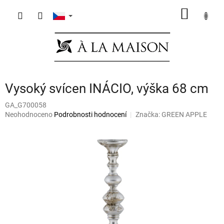
Přejít
NÁKUP
na
obsah
KOŠÍK
Vysoký svícen INÁCIO, výška 68 cm
GA_G700058
Průměrné
Neohodnoceno
Podrobnosti hodnocení
Značka:
GREEN APPLE
hodnocení
produktu
je
0,0
z
5
hvězdiček.