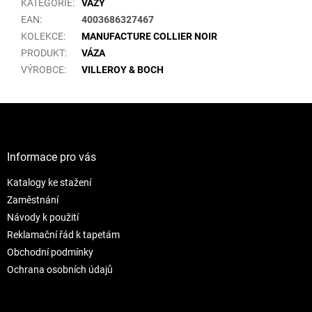
KATEGORIE
:
VÁZY
EAN
:
4003686327467
KOLEKCE
:
MANUFACTURE COLLIER NOIR
PRODUKT
:
VÁZA
VÝROBCE
:
VILLEROY & BOCH
Z
á
p
a
Informace pro vás
t
Katalogy ke stažení
í
Zaměstnání
Návody k použití
Reklamační řád k tapetám
Obchodní podmínky
Ochrana osobních údajů