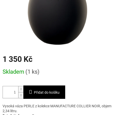
1 350 Kč
Měrná
Skladem
(1 ks)
cena:
Přidat do košíku
Vysoká váza PERLE z kolekce MANUFACTURE COLLIER NOIR, objem
2,34 litru.