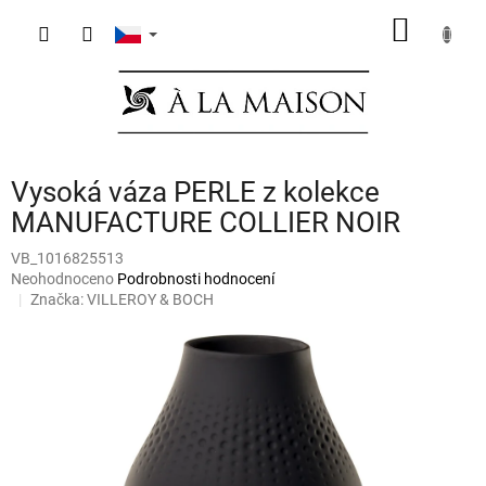
Přejít
NÁKUP
na
obsah
KOŠÍK
Vysoká váza PERLE z kolekce
MANUFACTURE COLLIER NOIR
VB_1016825513
Průměrné
Neohodnoceno
Podrobnosti hodnocení
hodnocení
Značka:
VILLEROY & BOCH
produktu
je
0,0
z
5
hvězdiček.