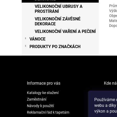
Prům
VELIKONOČNÍ UBRUSY A
Výšk
PROSTÍRÁNÍ
Objem
VELIKONOČNÍ ZÁVĚSNÉ
Mate
DEKORACE
Dopo
VELIKONOČNÍ VAŘENÍ A PEČENÍ
VÁNOCE
PRODUKTY PO ZNAČKÁCH
Z
á
p
a
t
Informace pro vás
Kde ná
í
Katalogy ke stažení
NEW LI
Šafránk
Zaměstnání
Používáme c
webu a díky
Praha 5
Návody k použití
výkon a pou
Reklamační řád k tapetám
Otevíra