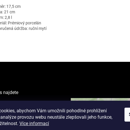
ěr: 17,5 cm
a: 21 cm
: 2,8 l
riál: Prémiový porcelán
ručená údržba: ruční mytí
s najdete
VING CENTER
ova 1238/1
ookies, abychom Vám umožnili pohodlné prohlížení
 analýze provozu webu neustále zlepšovali jeho funkce,
žitelnost.
Více informací
cí doba: