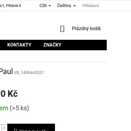
CZK
Čeština
/1, PRAHA 5
Přihlášení
NÁKUPNÍ
Prázdný košík
KOŠÍK
KONTAKTY
ZNAČKY
Paul
VB_1486445207
90 Kč
dem
(>5 ks)