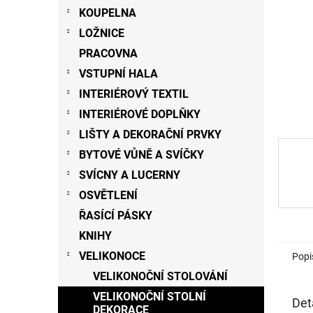
n
KOUPELNA
e
LOŽNICE
l
PRACOVNA
VSTUPNÍ HALA
INTERIÉROVÝ TEXTIL
INTERIÉROVÉ DOPLŇKY
LIŠTY A DEKORAČNÍ PRVKY
BYTOVÉ VŮNĚ A SVÍČKY
SVÍCNY A LUCERNY
OSVĚTLENÍ
ŘASÍCÍ PÁSKY
KNIHY
VELIKONOCE
Popi
VELIKONOČNÍ STOLOVÁNÍ
VELIKONOČNÍ STOLNÍ
Det
DEKORACE