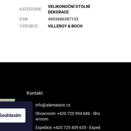
VELIKONOČNÍ STOLNÍ
KATEGORIE
:
DEKORACE
EAN
:
4003686387133
VÝROBCE
:
VILLEROY & BOCH
Kontakt
info@alamaison.cz
Showroom: +420 720 994 686
- Sho
Souhlasím
wroom
Expedice: +420 725 409 635
- Exped