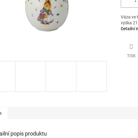
Váza ve t
výška 21
Detailní 
TISK
s
ailní popis produktu