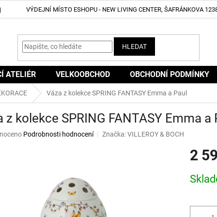
VÝDEJNÍ MÍSTO ESHOPU - NEW LIVING CENTER, ŠAFRÁNKOVA 1238
HLEDAT
CÍ ATELIÉR
VELKOOBCHOD
OBCHODNÍ PODMÍNKY
EKORACE
Váza z kolekce SPRING FANTASY Emma a Paul
a z kolekce SPRING FANTASY Emma a 
né
noceno
Podrobnosti hodnocení
Značka:
VILLEROY & BOCH
ní
2 5
u
Měrná
Skla
cena:
ek.