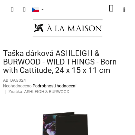
Přejít
NÁKUP
na
obsah
KOŠÍK
Taška dárková ASHLEIGH &
BURWOOD - WILD THINGS - Born
with Cattitude, 24 x 15 x 11 cm
AB_BAG024
Průměrné
Neohodnoceno
Podrobnosti hodnocení
hodnocení
Značka:
ASHLEIGH & BURWOOD
produktu
je
0,0
z
5
hvězdiček.