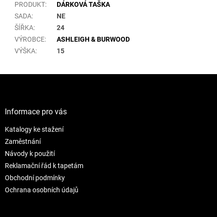
PRODUKT
:
DÁRKOVÁ TAŠKA
SADA
:
NE
ŠÍŘKA
:
24
VÝROBCE
:
ASHLEIGH & BURWOOD
VÝŠKA
:
15
Z
á
p
a
Informace pro vás
t
Katalogy ke stažení
í
Zaměstnání
Návody k použití
Reklamační řád k tapetám
Obchodní podmínky
Ochrana osobních údajů