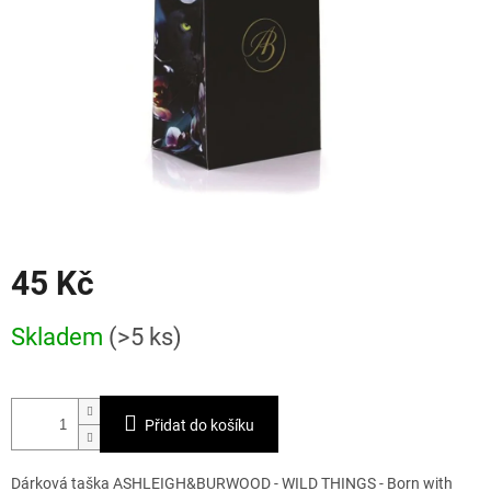
45 Kč
Měrná
Skladem
(>5 ks)
cena:
Přidat do košíku
Dárková taška ASHLEIGH&BURWOOD - WILD THINGS - Born with