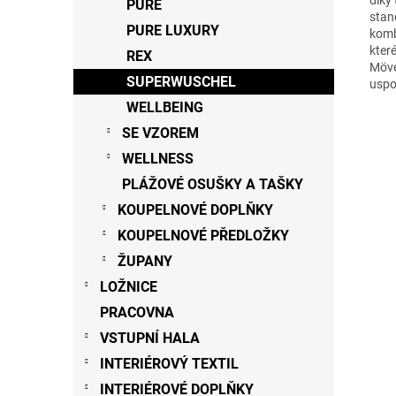
PURE
stan
PURE LUXURY
komb
kter
REX
Möve
SUPERWUSCHEL
uspo
WELLBEING
SE VZOREM
WELLNESS
PLÁŽOVÉ OSUŠKY A TAŠKY
KOUPELNOVÉ DOPLŇKY
KOUPELNOVÉ PŘEDLOŽKY
ŽUPANY
LOŽNICE
PRACOVNA
VSTUPNÍ HALA
INTERIÉROVÝ TEXTIL
INTERIÉROVÉ DOPLŇKY