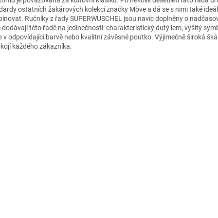
dardy ostatních žakárových kolekcí značky Möve a dá se s nimi také ideá
inovat. Ručníky z řady SUPERWUSCHEL jsou navíc doplněny o nadčasové
é dodávají této řadě na jedinečnosti: charakteristický dutý lem, vyšitý sy
 v odpovídající barvě nebo kvalitní závěsné poutko. Výjimečně široká šká
kojí každého zákazníka.