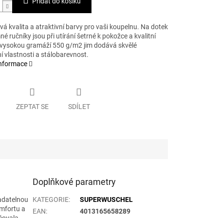
Přidat do košíku
 kvalita a atraktivní barvy pro vaši koupelnu. Na dotek
né ručníky jsou při utírání šetrné k pokožce a kvalitní
 vysokou gramáží 550 g/m2 jim dodává skvělé
 vlastnosti a stálobarevnost.
informace
ZEPTAT SE
SDÍLET
Doplňkové parametry
adatelnou
KATEGORIE
:
SUPERWUSCHEL
omfortu a
EAN
:
4013165658289
rčovala