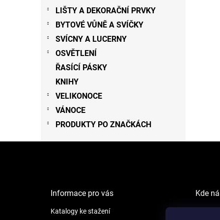
LIŠTY A DEKORAČNÍ PRVKY
BYTOVÉ VŮNĚ A SVÍČKY
SVÍCNY A LUCERNY
OSVĚTLENÍ
ŘASÍCÍ PÁSKY
KNIHY
VELIKONOCE
VÁNOCE
PRODUKTY PO ZNAČKÁCH
Z
á
p
a
t
Informace pro vás
Kde ná
í
Katalogy ke stažení
NEW LI