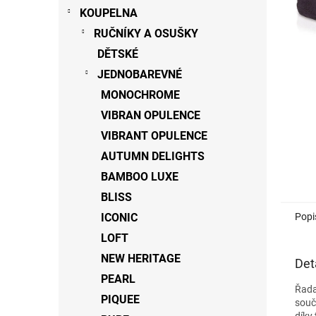
n
KOUPELNA
e
RUČNÍKY A OSUŠKY
l
DĚTSKÉ
JEDNOBAREVNÉ
MONOCHROME
VIBRAN OPULENCE
VIBRANT OPULENCE
AUTUMN DELIGHTS
BAMBOO LUXE
BLISS
Popi
ICONIC
LOFT
NEW HERITAGE
Det
PEARL
Řada
PIQUEE
souč
díky