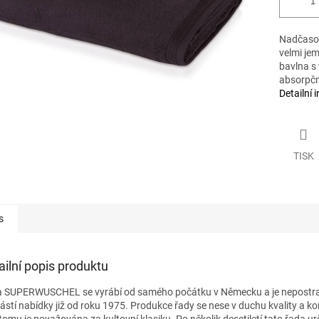
Nadčasová
velmi jem
bavlna s
absorpční
Detailní 
TISK
s
ailní popis produktu
 SUPERWUSCHEL se vyrábí od samého počátku v Německu a je nepostr
ástí nabídky již od roku 1975. Produkce řady se nese v duchu kvality a k
 tomu je považována za kultovní klasiku. Po několik desetiletí tato řada u