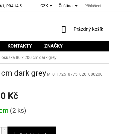
CZK
Čeština
/1, PRAHA 5
Přihlášení
NÁKUPNÍ
Prázdný košík
KOŠÍK
KONTAKTY
ZNAČKY
suška 80 x 200 cm dark grey
cm dark grey
M_0_1725_8775_820_080200
00 Kč
dem
(2 ks)