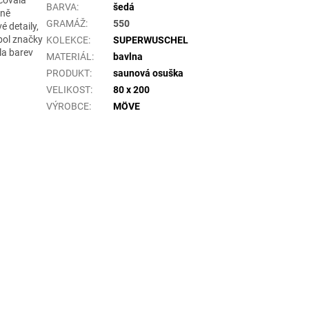
BARVA
:
šedá
lně
GRAMÁŽ
:
550
 detaily,
mbol značky
KOLEKCE
:
SUPERWUSCHEL
la barev
MATERIÁL
:
bavlna
PRODUKT
:
saunová osuška
VELIKOST
:
80 x 200
VÝROBCE
:
MÖVE