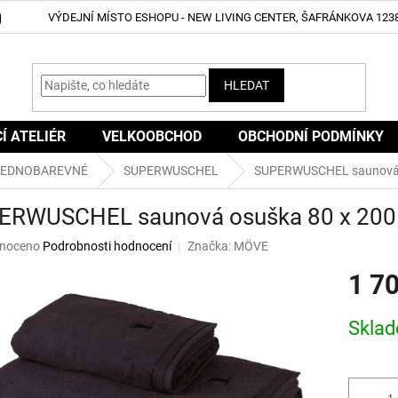
VÝDEJNÍ MÍSTO ESHOPU - NEW LIVING CENTER, ŠAFRÁNKOVA 1238
HLEDAT
CÍ ATELIÉR
VELKOOBCHOD
OBCHODNÍ PODMÍNKY
JEDNOBAREVNÉ
SUPERWUSCHEL
SUPERWUSCHEL saunová o
ERWUSCHEL saunová osuška 80 x 200 
né
noceno
Podrobnosti hodnocení
Značka:
MÖVE
ní
1 7
u
Měrná
Skla
cena:
ek.