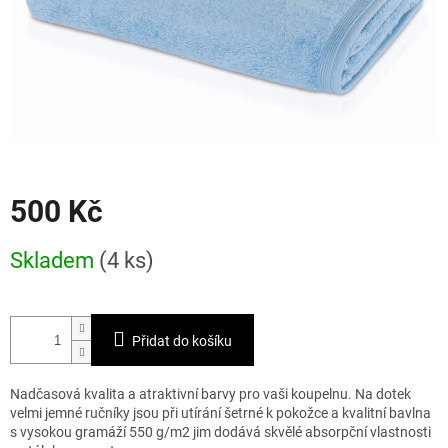
500 Kč
Měrná
Skladem
(4 ks)
cena:
Přidat do košíku
Nadčasová kvalita a atraktivní barvy pro vaši koupelnu. Na dotek
velmi jemné ručníky jsou při utírání šetrné k pokožce a kvalitní bavlna
s vysokou gramáží 550 g/m2 jim dodává skvělé absorpční vlastnosti