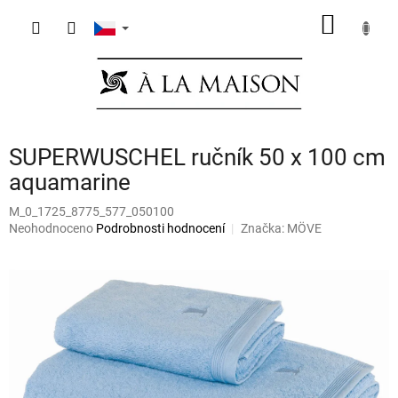
Přejít
NÁKUP
na
obsah
KOŠÍK
SUPERWUSCHEL ručník 50 x 100 cm
aquamarine
M_0_1725_8775_577_050100
Průměrné
Neohodnoceno
Podrobnosti hodnocení
Značka:
MÖVE
hodnocení
produktu
je
0,0
z
5
hvězdiček.