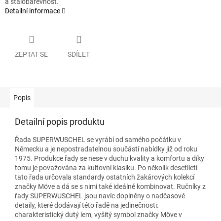
a stálobarevnost.
Detailní informace
ZEPTAT SE
SDÍLET
Popis
Detailní popis produktu
Řada SUPERWUSCHEL se vyrábí od samého počátku v
Německu a je nepostradatelnou součástí nabídky již od roku
1975. Produkce řady se nese v duchu kvality a komfortu a díky
tomu je považována za kultovní klasiku. Po několik desetiletí
tato řada určovala standardy ostatních žakárových kolekcí
značky Möve a dá se s nimi také ideálně kombinovat. Ručníky z
řady SUPERWUSCHEL jsou navíc doplněny o nadčasové
detaily, které dodávají této řadě na jedinečnosti:
charakteristický dutý lem, vyšitý symbol značky Möve v