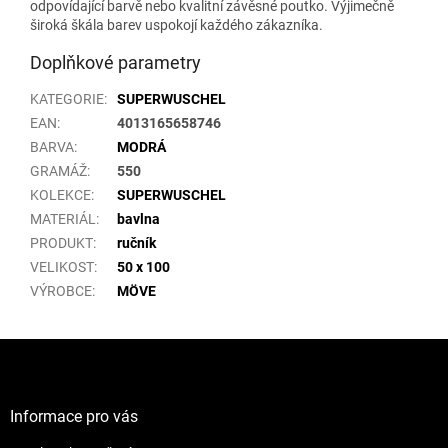
odpovídající barvě nebo kvalitní závěsné poutko. Výjimečně
široká škála barev uspokojí každého zákazníka.
Doplňkové parametry
KATEGORIE
:
SUPERWUSCHEL
EAN
:
4013165658746
BARVA
:
MODRÁ
GRAMÁŽ
:
550
KOLEKCE
:
SUPERWUSCHEL
MATERIÁL
:
bavlna
PRODUKT
:
ručník
VELIKOST
:
50 x 100
VÝROBCE
:
MÖVE
Z
á
p
a
Informace pro vás
t