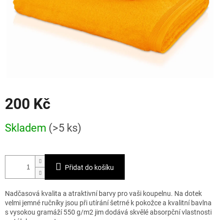
200 Kč
Měrná
Skladem
(>5 ks)
cena:
Přidat do košíku
Nadčasová kvalita a atraktivní barvy pro vaši koupelnu. Na dotek
velmi jemné ručníky jsou při utírání šetrné k pokožce a kvalitní bavlna
s vysokou gramáží 550 g/m2 jim dodává skvělé absorpční vlastnosti