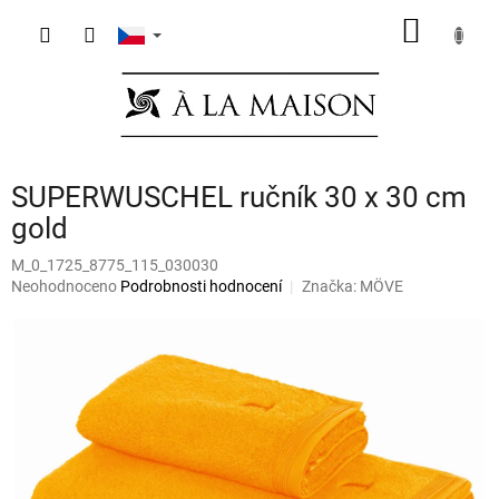
Přejít
NÁKUP
na
obsah
KOŠÍK
SUPERWUSCHEL ručník 30 x 30 cm
gold
M_0_1725_8775_115_030030
Průměrné
Neohodnoceno
Podrobnosti hodnocení
Značka:
MÖVE
hodnocení
produktu
je
0,0
z
5
hvězdiček.