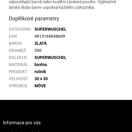
odpovídající barvě nebo kvalitní závěsné poutko. Výjimečně
široká škála barev uspokojí každého zákazníka.
Doplňkové parametry
KATEGORIE
:
SUPERWUSCHEL
EAN
:
4013165658609
BARVA
:
ZLATÁ
GRAMÁŽ
:
550
KOLEKCE
:
SUPERWUSCHEL
MATERIÁL
:
bavlna
PRODUKT
:
ručník
VELIKOST
:
30 x 30
VÝROBCE
:
MÖVE
Z
á
p
a
Informace pro vás
t