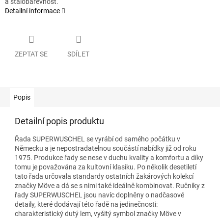
a stálobarevnost.
Detailní informace
ZEPTAT SE
SDÍLET
Popis
Detailní popis produktu
Řada SUPERWUSCHEL se vyrábí od samého počátku v
Německu a je nepostradatelnou součástí nabídky již od roku
1975. Produkce řady se nese v duchu kvality a komfortu a díky
tomu je považována za kultovní klasiku. Po několik desetiletí
tato řada určovala standardy ostatních žakárových kolekcí
značky Möve a dá se s nimi také ideálně kombinovat. Ručníky z
řady SUPERWUSCHEL jsou navíc doplněny o nadčasové
detaily, které dodávají této řadě na jedinečnosti:
charakteristický dutý lem, vyšitý symbol značky Möve v