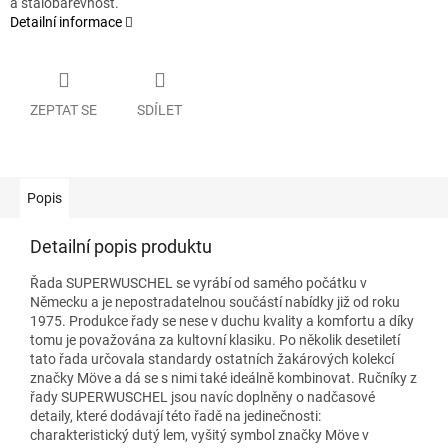
a stálobarevnost.
Detailní informace
ZEPTAT SE
SDÍLET
Popis
Detailní popis produktu
Řada SUPERWUSCHEL se vyrábí od samého počátku v
Německu a je nepostradatelnou součástí nabídky již od roku
1975. Produkce řady se nese v duchu kvality a komfortu a díky
tomu je považována za kultovní klasiku. Po několik desetiletí
tato řada určovala standardy ostatních žakárových kolekcí
značky Möve a dá se s nimi také ideálně kombinovat. Ručníky z
řady SUPERWUSCHEL jsou navíc doplněny o nadčasové
detaily, které dodávají této řadě na jedinečnosti:
charakteristický dutý lem, vyšitý symbol značky Möve v