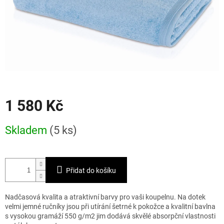
1 580 Kč
Měrná
Skladem
(5 ks)
cena:
Přidat do košíku
Nadčasová kvalita a atraktivní barvy pro vaši koupelnu. Na dotek
velmi jemné ručníky jsou při utírání šetrné k pokožce a kvalitní bavlna
s vysokou gramáží 550 g/m2 jim dodává skvělé absorpční vlastnosti