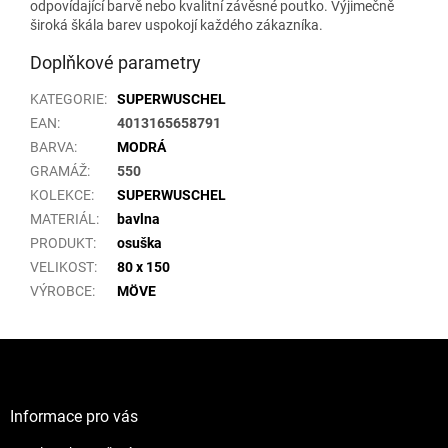
odpovídající barvě nebo kvalitní závěsné poutko. Výjimečně
široká škála barev uspokojí každého zákazníka.
Doplňkové parametry
KATEGORIE
:
SUPERWUSCHEL
EAN
:
4013165658791
BARVA
:
MODRÁ
GRAMÁŽ
:
550
KOLEKCE
:
SUPERWUSCHEL
MATERIÁL
:
bavlna
PRODUKT
:
osuška
VELIKOST
:
80 x 150
VÝROBCE
:
MÖVE
Z
á
p
a
Informace pro vás
t