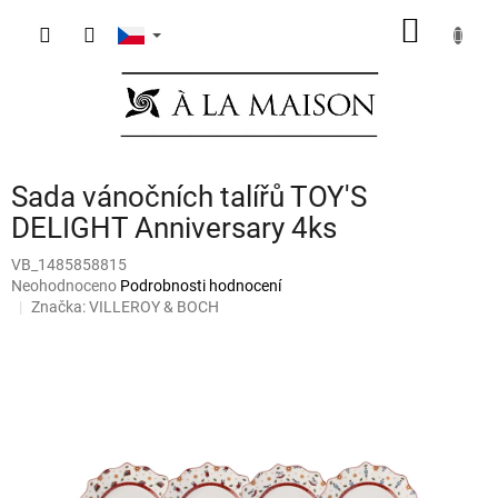
Přejít
NÁKUP
na
obsah
KOŠÍK
Sada vánočních talířů TOY'S
DELIGHT Anniversary 4ks
VB_1485858815
Průměrné
Neohodnoceno
Podrobnosti hodnocení
hodnocení
Značka:
VILLEROY & BOCH
produktu
je
0,0
z
5
hvězdiček.