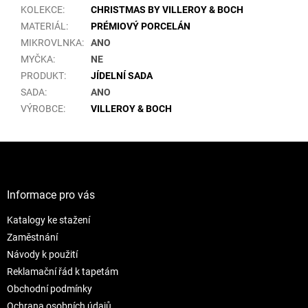
KOLEKCE
:
CHRISTMAS BY VILLEROY & BOCH
MATERIÁL
:
PRÉMIOVÝ PORCELÁN
MIKROVLNKA
:
ANO
MYČKA
:
NE
PRODUKT
:
JÍDELNÍ SADA
SADA
:
ANO
VÝROBCE
:
VILLEROY & BOCH
Z
á
p
a
Informace pro vás
t
Katalogy ke stažení
í
Zaměstnání
Návody k použití
Reklamační řád k tapetám
Obchodní podmínky
Ochrana osobních údajů