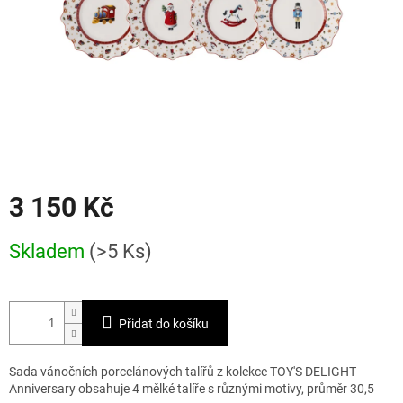
3 150 Kč
Měrná
Skladem
(>5 Ks)
cena:
Přidat do košíku
Sada vánočních porcelánových talířů z kolekce TOY'S DELIGHT
Anniversary obsahuje 4 mělké talíře s různými motivy, průměr 30,5