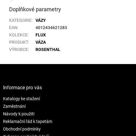
Doplňkové parametry
KATEGORIE
:
VÁZY
EAN
:
4012434621283
KOLEKCE
:
FLUX
PRODUKT
:
VÁZA
VÝROBCE
:
ROSENTHAL
Z
á
p
a
Informace pro vás
t
Katalogy ke stažení
í
Zaměstnání
Návody k použití
Reklamační řád k tapetám
Obchodní podmínky