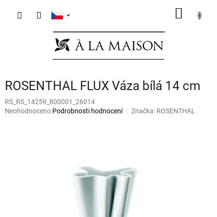
Přejít
NÁKUP
na
obsah
KOŠÍK
ROSENTHAL FLUX Váza bílá 14 cm
RS_RS_14259_800001_26014
Průměrné
Neohodnoceno
Podrobnosti hodnocení
Značka:
ROSENTHAL
hodnocení
produktu
je
0,0
z
5
hvězdiček.