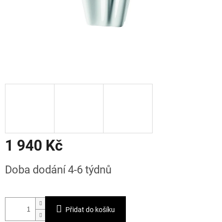
1 940 Kč
Měrná
Doba dodání 4-6 týdnů
cena:
Přidat do košíku