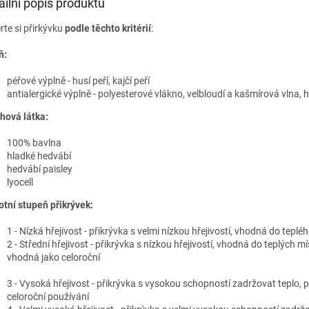
ailní popis produktu
rte si přirkývku
podle těchto kritérií
:
ň:
péřové výplně - husí peří, kajčí peří
antialergické výplně - polyesterové vlákno, velbloudí a kašmírová vlna, 
hová látka:
100% bavlna
hladké hedvábí
hedvábí paisley
lyocell
otní stupeň přikrývek:
1 - Nízká hřejivost - přikrývka s velmi nízkou hřejivostí, vhodná do teplé
2 - Střední hřejivost - přikrývka s nízkou hřejivostí, vhodná do teplých mí
vhodná jako celoroční
3 - Vysoká hřejivost - přikrývka s vysokou schopností zadržovat teplo, 
celoroční používání