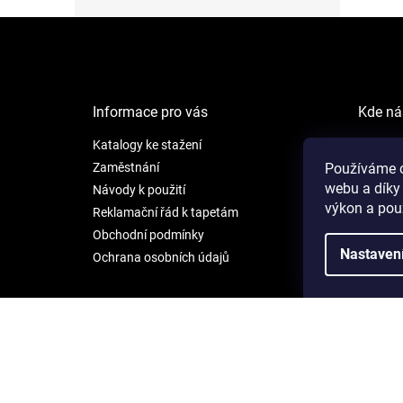
Z
á
p
a
t
Informace pro vás
Kde ná
í
Katalogy ke stažení
NEW LI
Šafránk
Zaměstnání
Používáme c
webu a díky
Praha 5
Návody k použití
výkon a pou
Reklamační řád k tapetám
Otevíra
Obchodní podmínky
Po - Pá:
Nastaven
Ochrana osobních údajů
So: 9 - 
Copyright 2026
À la Maison
. Všechna práva vyhrazena