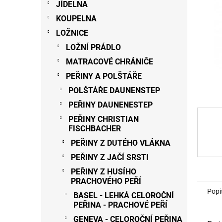
JÍDELNA
a
n
KOUPELNA
e
LOŽNICE
l
LOŽNÍ PRÁDLO
MATRACOVÉ CHRÁNIČE
PEŘINY A POLŠTÁŘE
POLŠTÁŘE DAUNENSTEP
PEŘINY DAUNENESTEP
PEŘINY CHRISTIAN
FISCHBACHER
PEŘINY Z DUTÉHO VLÁKNA
PEŘINY Z JAČÍ SRSTI
PEŘINY Z HUSÍHO
PRACHOVÉHO PEŘÍ
Popi
BASEL - LEHKÁ CELOROČNÍ
PEŘINA - PRACHOVÉ PEŘÍ
GENEVA - CELOROČNÍ PEŘINA