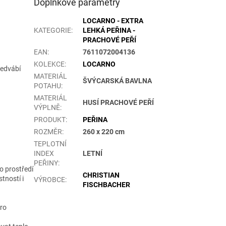
Doplňkové parametry
LOCARNO - EXTRA
KATEGORIE
:
LEHKÁ PEŘINA -
PRACHOVÉ PEŘÍ
EAN
:
7611072004136
KOLEKCE
:
LOCARNO
hedvábí
MATERIÁL
ŠVÝCARSKÁ BAVLNA
POTAHU
:
MATERIÁL
HUSÍ PRACHOVÉ PEŘÍ
VÝPLNĚ
:
PRODUKT
:
PEŘINA
ROZMĚR
:
260 x 220 cm
TEPLOTNÍ
INDEX
LETNÍ
PEŘINY
:
ho prostředí
CHRISTIAN
stností i
VÝROBCE
:
FISCHBACHER
pro