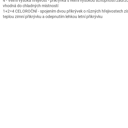
4 - Velmi vysoká hřejivost - přikrývka s velmi vysokou schopností zadržo
vhodná do chladných místností
1+2=4 CELOROČNÍ - spojením dvou přikrývek o různých hřejivostech zí
teplou zimní přikrývku a odepnutím lehkou letní přikrývku