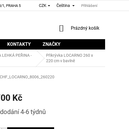
CZK
Čeština
/1, PRAHA 5
Přihlášení
NÁKUPNÍ
Prázdný košík
KOŠÍK
KONTAKTY
ZNAČKY
 LEHKÁ PEŘINA -
Přikrývka LOCARNO 260 x
220 cm v bavlně
CHF_LOCARNO_8006_260220
700 Kč
dodání 4-6 týdnů