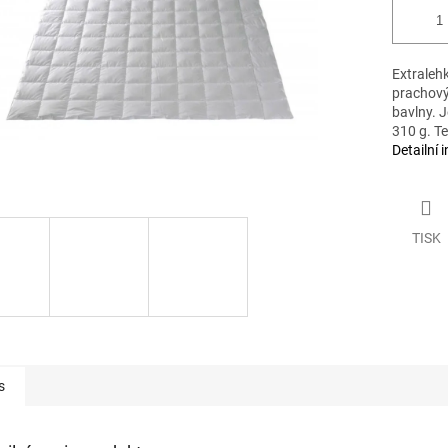
Extraleh
prachový
bavlny. J
310 g. Te
Detailní 
TISK
s