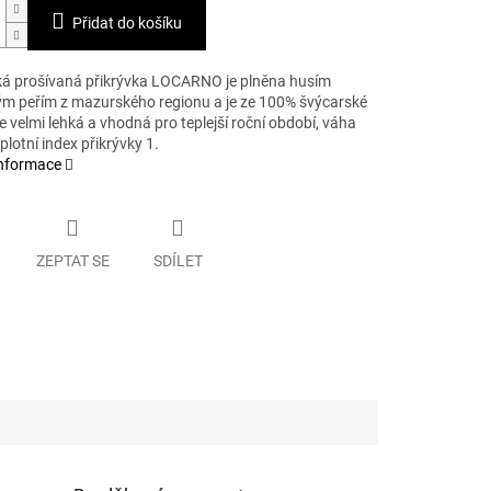
Přidat do košíku
ká prošívaná přikrývka LOCARNO je plněna husím
m peřím z mazurského regionu a je ze 100% švýcarské
e velmi lehká a vhodná pro teplejší roční období, váha
plotní index přikrývky 1.
informace
ZEPTAT SE
SDÍLET