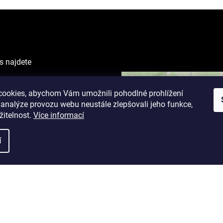
s najdete
VING CENTER
ova 1238/1
ookies, abychom Vám umožnili pohodlné prohlížení
 analýze provozu webu neustále zlepšovali jeho funkce,
žitelnost.
Více informací
cí doba:
 9 - 19 hodin
í
17 hodin
.
Upravit nastavení cookies