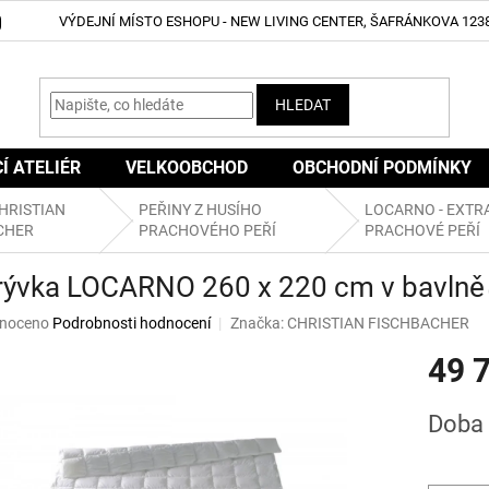
VÝDEJNÍ MÍSTO ESHOPU - NEW LIVING CENTER, ŠAFRÁNKOVA 1238
HLEDAT
CÍ ATELIÉR
VELKOOBCHOD
OBCHODNÍ PODMÍNKY
HRISTIAN
PEŘINY Z HUSÍHO
LOCARNO - EXTRA
CHER
PRACHOVÉHO PEŘÍ
PRACHOVÉ PEŘÍ
krývka LOCARNO 260 x 220 cm v bavlně
né
noceno
Podrobnosti hodnocení
Značka:
CHRISTIAN FISCHBACHER
ní
49 
u
Měrná
Doba 
cena:
ek.