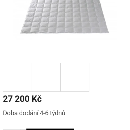
27 200 Kč
Měrná
Doba dodání 4-6 týdnů
cena: