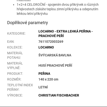
1+2=4 CELOROČNÍ - spojením dvou přikrývek o různých
hřejivostech získáte teplou zimní přikrývku a odepnutím
lehkou letní přikrývku
Doplňkové parametry
LOCARNO - EXTRA LEHKÁ PEŘINA -
KATEGORIE
:
PRACHOVÉ PEŘÍ
EAN
:
7611072003269
KOLEKCE
:
LOCARNO
MATERIÁL
ŠVÝCARSKÁ BAVLNA
POTAHU
:
MATERIÁL
HUSÍ PRACHOVÉ PEŘÍ
VÝPLNĚ
:
PRODUKT
:
PEŘINA
ROZMĚR
:
140 x 220 cm
TEPLOTNÍ INDEX
LETNÍ
PEŘINY
:
VÝROBCE
:
CHRISTIAN FISCHBACHER