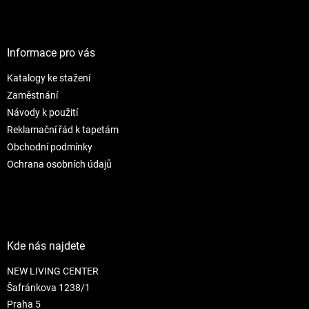
Z
á
p
a
Informace pro vás
t
Katalogy ke stažení
í
Zaměstnání
Návody k použití
Reklamační řád k tapetám
Obchodní podmínky
Ochrana osobních údajů
Kde nás najdete
NEW LIVING CENTER
Šafránkova 1238/1
Praha 5