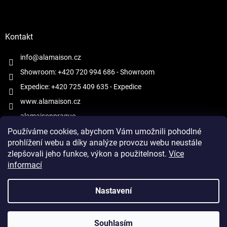
Kontakt
info@alamaison.cz
Showroom: +420 720 994 686
- Showroom
Expedice: +420 725 409 635
- Expedice
www.alamaison.cz
alamaisonprague
Používáme cookies, abychom Vám umožnili pohodlné
prohlížení webu a díky analýze provozu webu neustále
zlepšovali jeho funkce, výkon a použitelnost.
Více
informací
Vytvořil Shoptet
Nastavení
Copyright 2026
À la Maison
. Všechna práva vyhrazena.
Upravit
Souhlasím
nastavení cookies