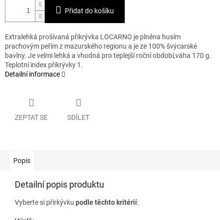
Přidat do košíku
Extralehká prošívaná přikrývka LOCARNO je plněna husím
prachovým peřím z mazurského regionu a je ze 100% švýcarské
bavlny. Je velmi lehká a vhodná pro teplejší roční období,váha 170 g.
Teplotní index přikrývky 1.
Detailní informace
ZEPTAT SE
SDÍLET
Popis
Detailní popis produktu
Vyberte si přirkývku
podle těchto kritérií
: