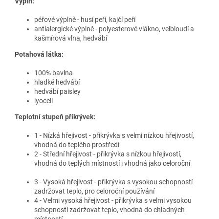
Výplň:
péřové výplně - husí peří, kajčí peří
antialergické výplně - polyesterové vlákno, velbloudí a
kašmírová vlna, hedvábí
Potahová látka:
100% bavlna
hladké hedvábí
hedvábí paisley
lyocell
Teplotní stupeň přikrývek:
1 - Nízká hřejivost - přikrývka s velmi nízkou hřejivostí,
vhodná do teplého prostředí
2 - Střední hřejivost - přikrývka s nízkou hřejivostí,
vhodná do teplých místností i vhodná jako celoroční
3 - Vysoká hřejivost - přikrývka s vysokou schopností
zadržovat teplo, pro celoroční používání
4 - Velmi vysoká hřejivost - přikrývka s velmi vysokou
schopností zadržovat teplo, vhodná do chladných
místností