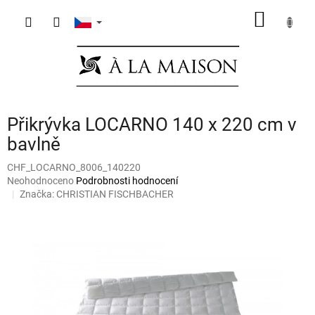
Přejít
NÁKUP
na
obsah
KOŠÍK
Přikrývka LOCARNO 140 x 220 cm v
bavlně
CHF_LOCARNO_8006_140220
Průměrné
Neohodnoceno
Podrobnosti hodnocení
hodnocení
Značka:
CHRISTIAN FISCHBACHER
produktu
je
0,0
z
5
hvězdiček.