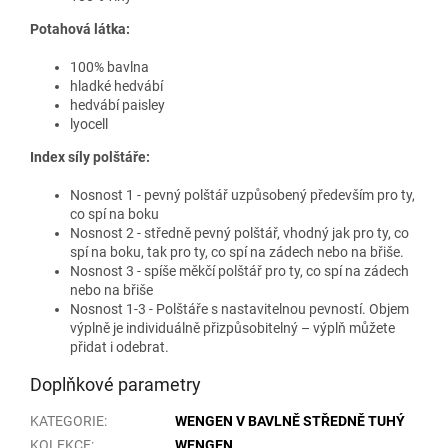
Potahová látka:
100% bavlna
hladké hedvábí
hedvábí paisley
lyocell
Index síly polštáře:
Nosnost 1 - pevný polštář uzpůsobený především pro ty,
co spí na boku
Nosnost 2 - středně pevný polštář, vhodný jak pro ty, co
spí na boku, tak pro ty, co spí na zádech nebo na břiše.
Nosnost 3 - spíše měkčí polštář pro ty, co spí na zádech
nebo na břiše
Nosnost 1-3 - Polštáře s nastavitelnou pevností. Objem
výplně je individuálně přizpůsobitelný – výplň můžete
přidat i odebrat.
Doplňkové parametry
KATEGORIE
:
WENGEN V BAVLNĚ STŘEDNĚ TUHÝ
KOLEKCE
:
WENGEN