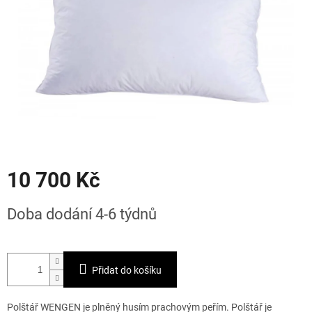
10 700 Kč
Měrná
Doba dodání 4-6 týdnů
cena:
Přidat do košíku
Polštář WENGEN je plněný husím prachovým peřím. Polštář je