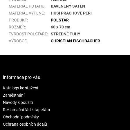
MATERIÁL POTAHU
:
BAVLNĚNÝ SATÉN
MATERIÁL VÝPLNĚ
:
HUSÍ PRACHOVÉ PEŘÍ
PRODUKT
:
POLŠTÁŘ
ROZMĚR
:
60 x 70 cm
TVRDOST POLŠTÁŘE
:
STŘEDNĚ TUHÝ
VÝROBCE
:
CHRISTIAN FISCHBACHER
Z
á
p
a
Informace pro vás
t
Katalogy ke stažení
í
Zaměstnání
Návody k použití
Reklamační řád k tapetám
Obchodní podmínky
Ochrana osobních údajů