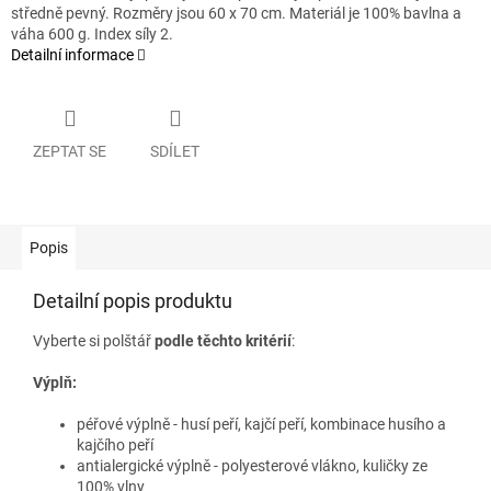
středně pevný. Rozměry jsou 60 x 70 cm. Materiál je 100% bavlna a
váha 600 g. Index síly 2.
Detailní informace
ZEPTAT SE
SDÍLET
Popis
Detailní popis produktu
Vyberte si polštář
podle těchto kritérií
:
Výplň:
péřové výplně - husí peří, kajčí peří, kombinace husího a
kajčího peří
antialergické výplně - polyesterové vlákno, kuličky ze
100% vlny