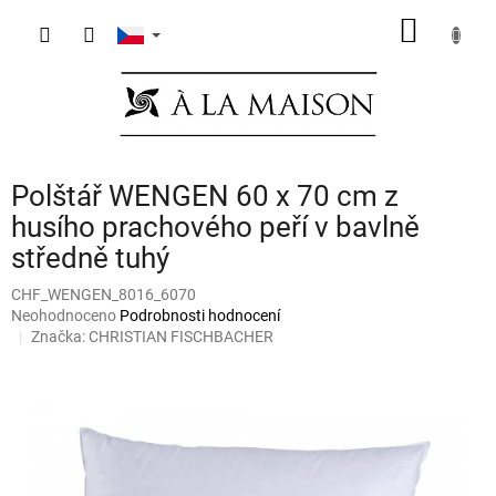
Přejít
NÁKUP
na
obsah
KOŠÍK
Polštář WENGEN 60 x 70 cm z
husího prachového peří v bavlně
středně tuhý
CHF_WENGEN_8016_6070
Průměrné
Neohodnoceno
Podrobnosti hodnocení
hodnocení
Značka:
CHRISTIAN FISCHBACHER
produktu
je
0,0
z
5
hvězdiček.