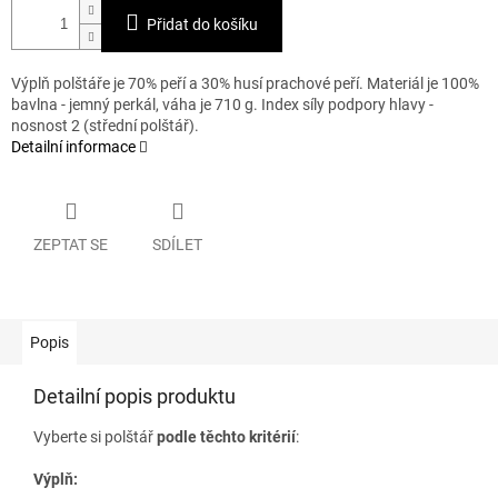
Přidat do košíku
Výplň polštáře je 70% peří a 30% husí prachové peří. Materiál je 100%
bavlna - jemný perkál, váha je 710 g. Index síly podpory hlavy -
nosnost 2 (střední polštář).
Detailní informace
ZEPTAT SE
SDÍLET
Popis
Detailní popis produktu
Vyberte si polštář
podle těchto kritérií
:
Výplň: