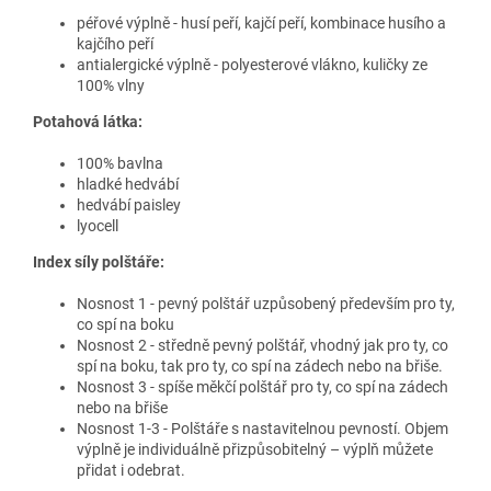
péřové výplně - husí peří, kajčí peří, kombinace husího a
kajčího peří
antialergické výplně - polyesterové vlákno, kuličky ze
100% vlny
Potahová látka:
100% bavlna
hladké hedvábí
hedvábí paisley
lyocell
Index síly polštáře:
Nosnost 1 - pevný polštář uzpůsobený především pro ty,
co spí na boku
Nosnost 2 - středně pevný polštář, vhodný jak pro ty, co
spí na boku, tak pro ty, co spí na zádech nebo na břiše.
Nosnost 3 - spíše měkčí polštář pro ty, co spí na zádech
nebo na břiše
Nosnost 1-3 - Polštáře s nastavitelnou pevností. Objem
výplně je individuálně přizpůsobitelný – výplň můžete
přidat i odebrat.