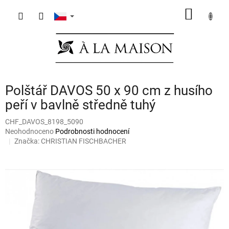
Přejít
NÁKUP
na
obsah
KOŠÍK
Polštář DAVOS 50 x 90 cm z husího
peří v bavlně středně tuhý
CHF_DAVOS_8198_5090
Průměrné
Neohodnoceno
Podrobnosti hodnocení
hodnocení
Značka:
CHRISTIAN FISCHBACHER
produktu
je
0,0
z
5
hvězdiček.