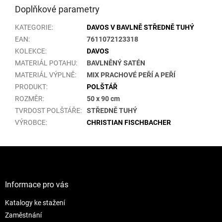
Doplňkové parametry
KATEGORIE
:
DAVOS V BAVLNĚ STŘEDNĚ TUHÝ
EAN
:
7611072123318
KOLEKCE
:
DAVOS
MATERIÁL POTAHU
:
BAVLNĚNÝ SATÉN
MATERIÁL VÝPLNĚ
:
MIX PRACHOVÉ PEŘÍ A PEŘÍ
PRODUKT
:
POLŠTÁŘ
ROZMĚR
:
50 x 90 cm
TVRDOST POLŠTÁŘE
:
STŘEDNĚ TUHÝ
VÝROBCE
:
CHRISTIAN FISCHBACHER
Z
á
p
a
Informace pro vás
t
Katalogy ke stažení
í
Zaměstnání