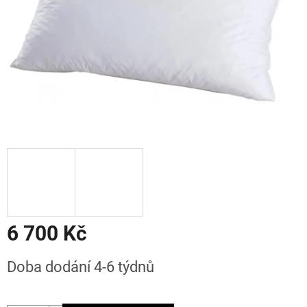
6 700 Kč
Měrná
Doba dodání 4-6 týdnů
cena: