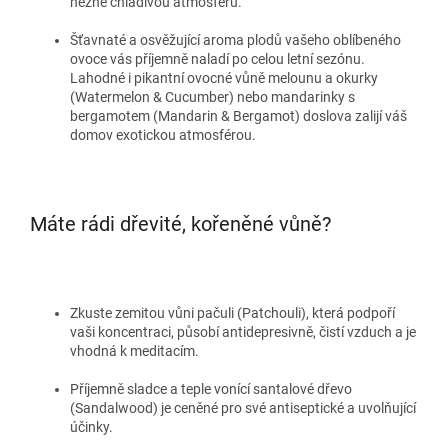
něžně chladivou atmosféru.
Šťavnaté a osvěžující aroma plodů vašeho oblíbeného
ovoce vás příjemně naladí po celou letní sezónu.
Lahodné i pikantní ovocné vůně melounu a okurky
(Watermelon & Cucumber) nebo mandarinky s
bergamotem (Mandarin & Bergamot) doslova zalijí váš
domov exotickou atmosférou.
Máte rádi dřevité, kořeněné vůně?
Zkuste zemitou vůni pačuli (Patchouli), která podpoří
vaši koncentraci, působí antidepresivně, čistí vzduch a je
vhodná k meditacím.
Příjemně sladce a teple vonící santalové dřevo
(Sandalwood) je ceněné pro své antiseptické a uvolňující
účinky.