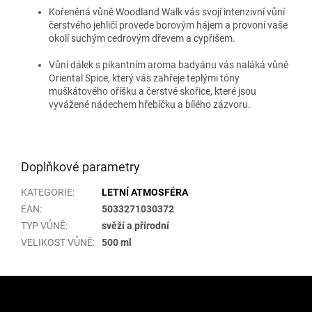
Kořeněná vůně Woodland Walk vás svojí intenzivní vůní
čerstvého jehličí provede borovým hájem a provoní vaše
okolí suchým cedrovým dřevem a cypřišem.
Vůní dálek s pikantním aroma badyánu vás naláká vůně
Oriental Spice, který vás zahřeje teplými tóny
muškátového oříšku a čerstvé skořice, které jsou
vyvážené nádechem hřebíčku a bílého zázvoru.
Doplňkové parametry
KATEGORIE
:
LETNÍ ATMOSFÉRA
EAN
:
5033271030372
TYP VŮNĚ
:
svěží a přírodní
VELIKOST VŮNĚ
:
500 ml
Z
á