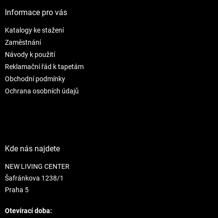
p
a
Informace pro vás
t
Katalogy ke stažení
í
Zaměstnání
Návody k použití
Reklamační řád k tapetám
Obchodní podmínky
Ochrana osobních údajů
Kde nás najdete
NEW LIVING CENTER
Šafránkova 1238/1
Praha 5
Otevírací doba: