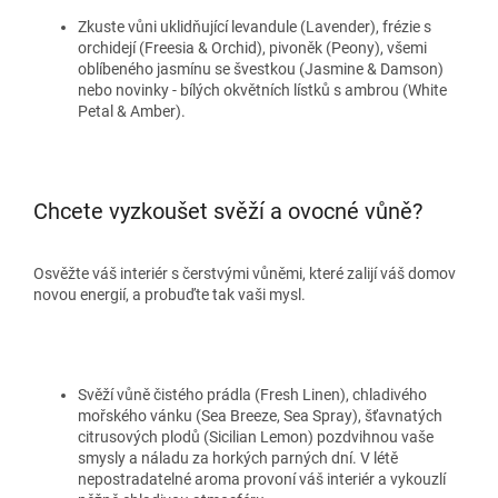
Zkuste vůni uklidňující levandule (Lavender), frézie s
orchidejí (Freesia & Orchid), pivoněk (Peony), všemi
oblíbeného jasmínu se švestkou (Jasmine & Damson)
nebo novinky - bílých okvětních lístků s ambrou (White
Petal & Amber).
Chcete vyzkoušet svěží a ovocné vůně?
Osvěžte váš interiér s čerstvými vůněmi, které zalijí váš domov
novou energií, a probuďte tak vaši mysl.
Svěží vůně čistého prádla (Fresh Linen), chladivého
mořského vánku (Sea Breeze, Sea Spray), šťavnatých
citrusových plodů (Sicilian Lemon) pozdvihnou vaše
smysly a náladu za horkých parných dní. V létě
nepostradatelné aroma provoní váš interiér a vykouzlí