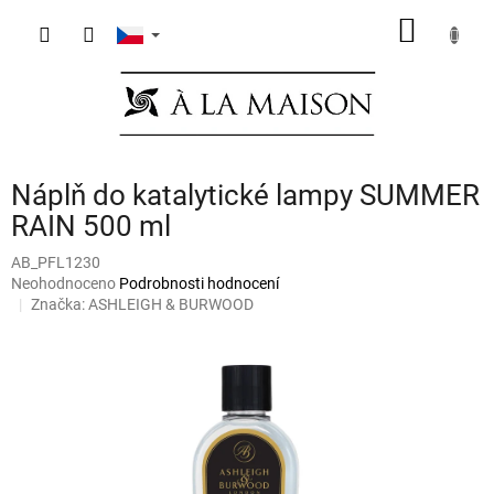
Přejít
NÁKUP
na
obsah
KOŠÍK
Náplň do katalytické lampy SUMMER
RAIN 500 ml
AB_PFL1230
Průměrné
Neohodnoceno
Podrobnosti hodnocení
hodnocení
Značka:
ASHLEIGH & BURWOOD
produktu
je
0,0
z
5
hvězdiček.