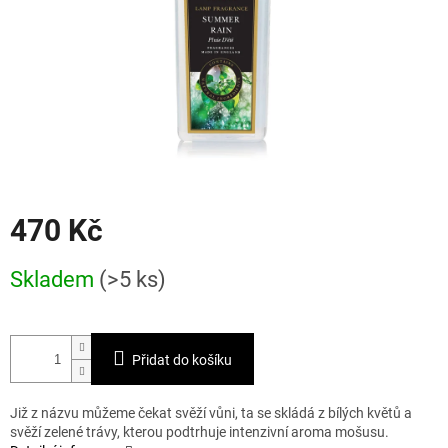
470 Kč
Měrná
Skladem
(>5 ks)
cena:
Přidat do košíku
Již z názvu můžeme čekat svěží vůni, ta se skládá z bílých květů a
svěží zelené trávy, kterou podtrhuje intenzivní aroma mošusu.