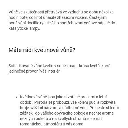
Vůně ve skutečnosti přetrvává ve vzduchu po dobu několika
hodin poté, co knot uhasíte zhášecím víčkem. Častějším
používání docílíte rychlejšího spotřebování voňavé náplně do
katalytické lampy.
Máte rádi květinové vůně?
Sofistikované vůně květin v sobě zrcadlí krásu květů, které
jedinečně provoní váš interiér.
Květinové vůně jsou jako stvořené pro jarní a letní
období. Příroda se probouzí, vše kolem pučí a rozkvétá,
hraje svěžími barvami a nádherně voní. Přeneste si tento
zážitek i do vašeho obývacího pokoje a nechte aroma
něžných buketů a rozkvetlých stromů rozehrát
romantickou atmosféru u vás doma.