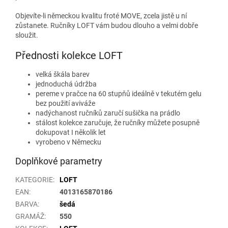
Objevíte-li německou kvalitu froté MOVE, zcela jistě u ní
zůstanete. Ručníky LOFT vám budou dlouho a velmi dobře
sloužit.
Přednosti kolekce LOFT
velká škála barev
jednoduchá údržba
pereme v pračce na 60 stupňů ideálně v tekutém gelu
bez použití aviváže
nadýchanost ručníků zaručí sušička na prádlo
stálost kolekce zaručuje, že ručníky můžete posupně
dokupovat I několik let
vyrobeno v Německu
Doplňkové parametry
KATEGORIE
:
LOFT
EAN
:
4013165870186
BARVA
:
šedá
GRAMÁŽ
:
550