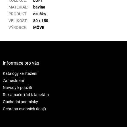
KOLEKCE
:
LOFT
MATERIÁL
:
bavlna
PRODUKT
:
osuška
VELIKOST
:
80 x 150
VÝROBCE
:
MÖVE
Z
á
p
a
Informace pro vás
t
Katalogy ke stažení
í
Zaměstnání
Návody k použití
Reklamační řád k tapetám
Obchodní podmínky
Ochrana osobních údajů