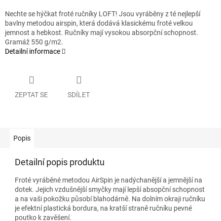
Nechte se hýčkat froté ručníky LOFT! Jsou vyráběny z té nejlepší
bavlny metodou airspin, která dodává klasickému froté velkou
jemnost a hebkost. Ručníky mají vysokou absorpční schopnost.
Gramáž 550 g/m2.
Detailní informace
ZEPTAT SE
SDÍLET
Popis
Detailní popis produktu
Froté vyráběné metodou AirSpin je nadýchanější a jemnější na
dotek. Jejich vzdušnější smyčky mají lepší absopční schopnost
a na vaši pokožku působí blahodárně. Na dolním okraji ručníku
je efektní plastická bordura, na kratší straně ručníku pevné
poutko k zavěšení.