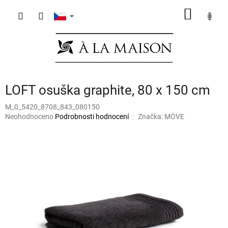
Přejít
NÁKUP
na
obsah
KOŠÍK
LOFT osuška graphite, 80 x 150 cm
M_0_5420_8708_843_080150
Průměrné
Neohodnoceno
Podrobnosti hodnocení
Značka:
MÖVE
hodnocení
produktu
je
0,0
z
5
hvězdiček.