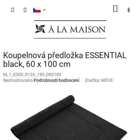
Přejít
NÁKUP
na
obsah
KOŠÍK
Koupelnová předložka ESSENTIAL
black, 60 x 100 cm
M_1_0300_8126_199_060100
Průměrné
Neohodnoceno
Podrobnosti hodnocení
Značka:
MÖVE
hodnocení
produktu
je
0,0
z
5
hvězdiček.