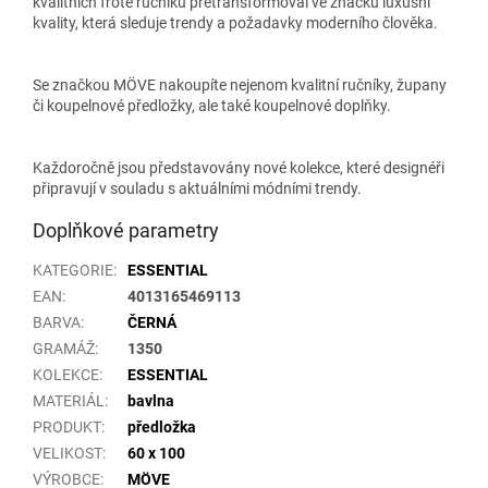
kvalitních froté ručníků přetransformoval ve značku luxusní
kvality, která sleduje trendy a požadavky moderního člověka.
Se značkou MÖVE nakoupíte nejenom kvalitní ručníky, župany
či koupelnové předložky, ale také koupelnové doplňky.
Každoročně jsou představovány nové kolekce, které designéři
připravují v souladu s aktuálními módními trendy.
Doplňkové parametry
KATEGORIE
:
ESSENTIAL
EAN
:
4013165469113
BARVA
:
ČERNÁ
GRAMÁŽ
:
1350
KOLEKCE
:
ESSENTIAL
MATERIÁL
:
bavlna
PRODUKT
:
předložka
VELIKOST
:
60 x 100
VÝROBCE
:
MÖVE