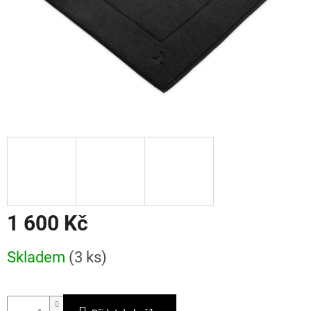
1 600 Kč
Měrná
Skladem
(3 ks)
cena: