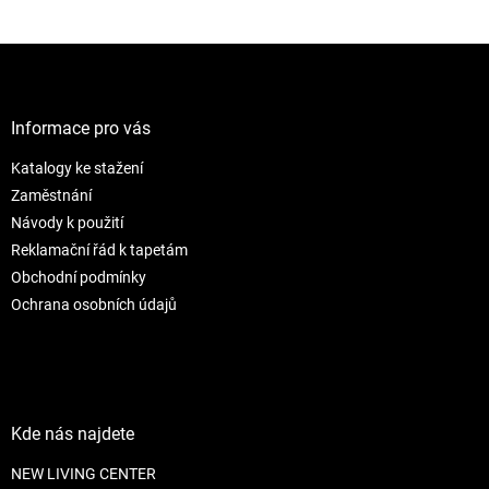
Z
á
p
a
Informace pro vás
t
Katalogy ke stažení
í
Zaměstnání
Návody k použití
Reklamační řád k tapetám
Obchodní podmínky
Ochrana osobních údajů
Kde nás najdete
NEW LIVING CENTER