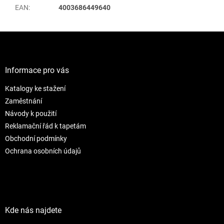
EAN
:
4003686449640
Z
á
p
a
Informace pro vás
t
Katalogy ke stažení
í
Zaměstnání
Návody k použití
Reklamační řád k tapetám
Obchodní podmínky
Ochrana osobních údajů
Kde nás najdete