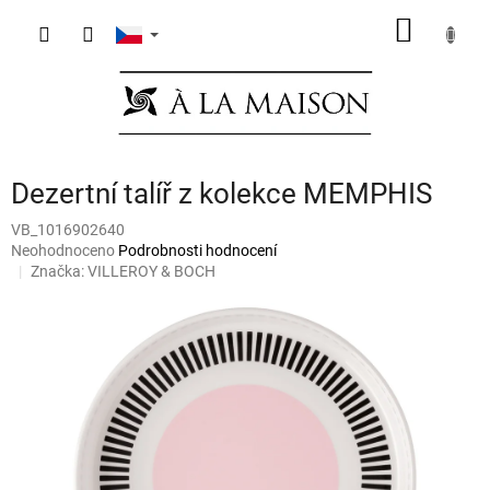
Přejít
NÁKUP
na
obsah
KOŠÍK
Dezertní talíř z kolekce MEMPHIS
VB_1016902640
Průměrné
Neohodnoceno
Podrobnosti hodnocení
hodnocení
Značka:
VILLEROY & BOCH
produktu
je
0,0
z
5
hvězdiček.