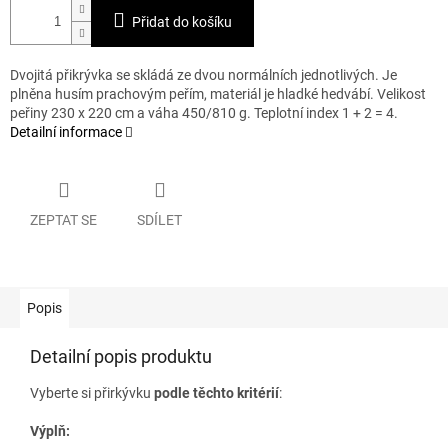
Přidat do košíku
Dvojitá přikrývka se skládá ze dvou normálních jednotlivých. Je
plněna husím prachovým peřím, materiál je hladké hedvábí. Velikost
peřiny 230 x 220 cm a váha 450/810 g. Teplotní index 1 + 2 = 4.
Detailní informace
ZEPTAT SE
SDÍLET
Popis
Detailní popis produktu
Vyberte si přirkývku
podle těchto kritérií
:
Výplň: