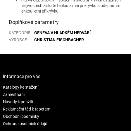
hřejivostech získáte teplou zimní přikrývku a odepnutím
lehkou letní přikrývku
Doplňkové parametry
KATEGORIE
:
GENEVA V HLADKÉM HEDVÁBÍ
VÝROBCE
:
CHRISTIAN FISCHBACHER
Z
á
p
a
Informace pro vás
t
Katalogy ke stažení
í
Zaměstnání
Návody k použití
Reklamační řád k tapetám
Obchodní podmínky
Ochrana osobních údajů