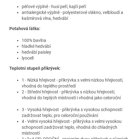
péřové výplně - husí peří, kajčí peří
antialergické výplně - polyesterové vlákno, velbloudí a
kašmírová vlna, hedvábí
Potahová látka:
100% bavlna
hladké hedvábí
hedvábí paisley
lyocell
Teplotní stupeň přikrývek:
1 - Nízká hřejivost - přikrývka s velmi nízkou hřejivostí,
vhodná do teplého prostředí
2 - Střední hřejivost - přikrývka s nízkou hřejivostí,
vhodná do teplých místností i vhodná jako celoroční
3 - Vysoká hřejivost - přikrývka s vysokou schopností
zadržovat teplo, pro celoroční používání
4 - Velmi vysoká hřejivost - přikrývka s velmi vysokou
schopností zadržovat teplo, vhodná do chladných
místností
1+2=4 CELOROČNÍ - spojením dvou přikrývek o různých