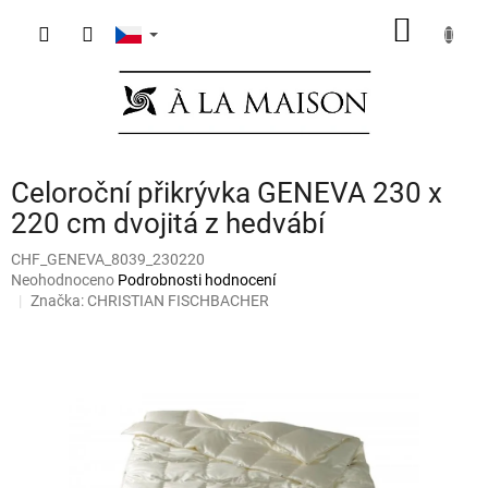
Přejít
NÁKUP
na
obsah
KOŠÍK
Celoroční přikrývka GENEVA 230 x
220 cm dvojitá z hedvábí
CHF_GENEVA_8039_230220
Průměrné
Neohodnoceno
Podrobnosti hodnocení
hodnocení
Značka:
CHRISTIAN FISCHBACHER
produktu
je
0,0
z
5
hvězdiček.