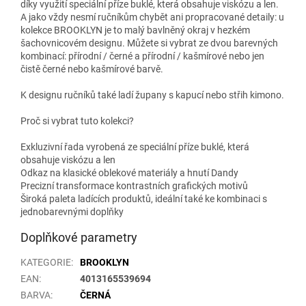
díky využití speciální příze buklé, která obsahuje viskózu a len.
A jako vždy nesmí ručníkům chybět ani propracované detaily: u
kolekce BROOKLYN je to malý bavlněný okraj v hezkém
šachovnicovém designu. Můžete si vybrat ze dvou barevných
kombinací: přírodní / černé a přírodní / kašmírové nebo jen
čistě černé nebo kašmírové barvě.
K designu ručníků také ladí župany s kapucí nebo střih kimono.
Proč si vybrat tuto kolekci?
Exkluzivní řada vyrobená ze speciální příze buklé, která
obsahuje viskózu a len
Odkaz na klasické oblekové materiály a hnutí Dandy
Precizní transformace kontrastních grafických motivů
Široká paleta ladících produktů, ideální také ke kombinaci s
jednobarevnými doplňky
Doplňkové parametry
KATEGORIE
:
BROOKLYN
EAN
:
4013165539694
BARVA
:
ČERNÁ