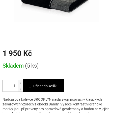
1 950 Kč
Měrná
Skladem
(5 ks)
cena:
Přidat do košíku
Nadčasová kolekce BROOKLYN našla svoji inspiraci v klasických
žakárových vzorech z období Dandy. Vysoce kontrastní grafické
motivy jsou připraveny pro opravdové gentlemany a budou se v jejich