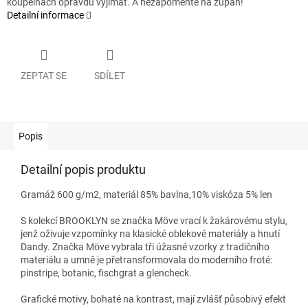
koupelnách opravdu vyjímat. A nezapomeňte na župan!
Detailní informace
ZEPTAT SE
SDÍLET
Popis
Detailní popis produktu
Gramáž 600 g/m2, materiál 85% bavlna,10% viskóza 5% len
S kolekcí BROOKLYN se značka Möve vrací k žakárovému stylu,
jenž oživuje vzpomínky na klasické oblekové materiály a hnutí
Dandy. Značka Möve vybrala tři úžasné vzorky z tradičního
materiálu a umně je přetransformovala do moderního froté:
pinstripe, botanic, fischgrat a glencheck.
Grafické motivy, bohaté na kontrast, mají zvlášť působivý efekt