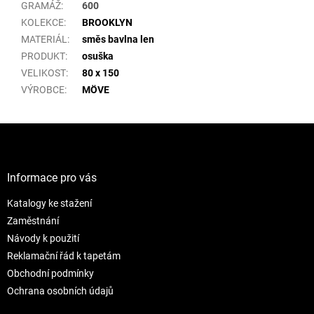
GRAMÁŽ
:
600
KOLEKCE
:
BROOKLYN
MATERIÁL
:
směs bavlna len
PRODUKT
:
osuška
VELIKOST
:
80 x 150
VÝROBCE
:
MÖVE
Z
á
p
a
Informace pro vás
t
Katalogy ke stažení
í
Zaměstnání
Návody k použití
Reklamační řád k tapetám
Obchodní podmínky
Ochrana osobních údajů