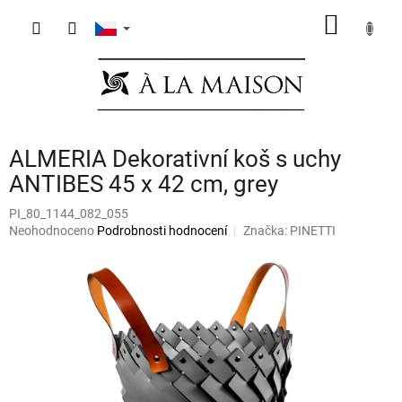
Přejít
NÁKUP
na
obsah
KOŠÍK
ALMERIA Dekorativní koš s uchy
ANTIBES 45 x 42 cm, grey
PI_80_1144_082_055
Průměrné
Neohodnoceno
Podrobnosti hodnocení
Značka:
PINETTI
hodnocení
produktu
je
0,0
z
5
hvězdiček.