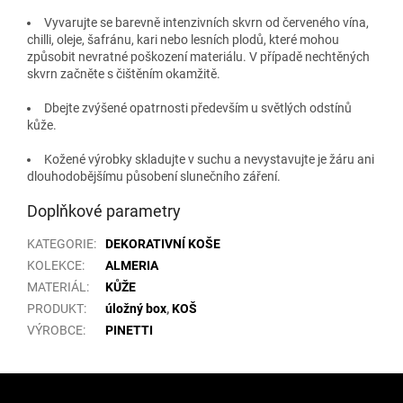
Vyvarujte se barevně intenzivních skvrn od červeného vína,
chilli, oleje, šafránu, kari nebo lesních plodů, které mohou
způsobit nevratné poškození materiálu. V případě nechtěných
skvrn začněte s čištěním okamžitě.
Dbejte zvýšené opatrnosti především u světlých odstínů
kůže.
Kožené výrobky skladujte v suchu a nevystavujte je žáru ani
dlouhodobějšímu působení slunečního záření.
Doplňkové parametry
KATEGORIE
:
DEKORATIVNÍ KOŠE
KOLEKCE
:
ALMERIA
MATERIÁL
:
KŮŽE
PRODUKT
:
úložný box
,
KOŠ
VÝROBCE
:
PINETTI
Z
á