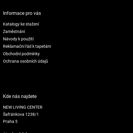
p
a
Informace pro vás
t
Katalogy ke stažení
í
Zaměstnání
Návody k použití
Reklamační řád k tapetám
Obchodní podmínky
Ochrana osobních údajů
Kde nás najdete
NEW LIVING CENTER
Šafránkova 1238/1
Praha 5