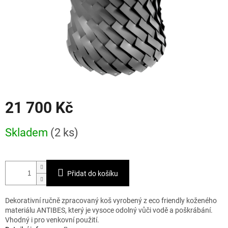
21 700 Kč
Měrná
Skladem
(2 ks)
cena:
Přidat do košíku
Dekorativní ručně zpracovaný koš vyrobený z eco friendly koženého
materiálu ANTIBES, který je vysoce odolný vůči vodě a poškrábání.
Vhodný i pro venkovní použití.