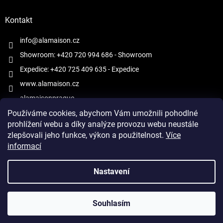
Kontakt
info@alamaison.cz
Showroom: +420 720 994 686
- Showroom
Expedice: +420 725 409 635
- Expedice
www.alamaison.cz
alamaisonprague
Používáme cookies, abychom Vám umožnili pohodlné
prohlížení webu a díky analýze provozu webu neustále
zlepšovali jeho funkce, výkon a použitelnost.
Více
informací
Vytvořil Shoptet
Nastavení
Copyright 2026
À la Maison
. Všechna práva vyhrazena.
Upravit
Souhlasím
nastavení cookies