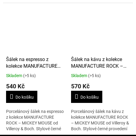
objemu 430 ml v černém
provedení s motivem Mickey
provedení s motivem Mickey
Mouse o průměru 15,4 cm je
Mouse je ideální pro snídaně i...
ideálním doplňkem...
Šálek na espresso z
Šálek na kávu z kolekce
kolekce MANUFACTURE
MANUFACTURE ROCK –
ROCK – MICKEY MOUSE
MICKEY MOUSE 160 ml
Skladem
(>5 ks)
Skladem
(>5 ks)
60 ml
540 Kč
570 Kč
Do košíku
Do košíku
Porcelánový šálek na espresso
Porcelánový šálek na kávu z
z kolekce MANUFACTURE
kolekce MANUFACTURE ROCK
ROCK – MICKEY MOUSE od
– MICKEY MOUSE od Villeroy &
Villeroy & Boch. Stylové černé
Boch. Stylové černé provedení
provedení s motivem Mickey
s ikonickým motivem Mickey