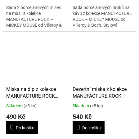
Sada 2 porcelánových misek
Sada porcelánových hrnků na
na müsli z kolekce
kávu z kolekce MANUFACTURE
MANUFACTURE ROCK –
ROCK – MICKEY MOUSE od
MICKEY MOUSE od Villeroy &
Villeroy & Boch. Stylová
Boch. Každá miska o objemu
kombinace černé a bílé barvy s
430 ml v ikonickém černobílém
ikonickým motivem Mickey
designu je ideální pro...
Mouse o objemu 280...
Miska na dip z kolekce
Dezertní miska z kolekce
MANUFACTURE ROCK
MANUFACTURE ROCK
BLANC – MICKEY MOUSE
BLANC – MICKEY MOUSE
Skladem
(>5 ks)
Skladem
(>5 ks)
60 ml
120 ml
490 Kč
540 Kč
Do košíku
Do košíku