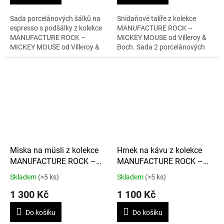
Sada porcelánových šálků na
Snídaňové talíře z kolekce
espresso s podšálky z kolekce
MANUFACTURE ROCK –
MANUFACTURE ROCK –
MICKEY MOUSE od Villeroy &
MICKEY MOUSE od Villeroy &
Boch. Sada 2 porcelánových
Boch. Stylová kombinace černé
talířů o průměru 22 cm v
a bílé barvy s motivem Mickey
černém a bílém provedení s
Mouse pro...
motivem Mickey Mouse.
Miska na müsli z kolekce
Hrnek na kávu z kolekce
MANUFACTURE ROCK –
MANUFACTURE ROCK –
MICKEY MOUSE 430 ml, 2
MICKEY MOUSE 280 ml, 2
Skladem
(>5 ks)
Skladem
(>5 ks)
ks
ks
1 300 Kč
1 100 Kč
Do košíku
Do košíku