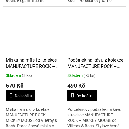
Boch. Elegantní černé
Boch. Porcelánový talíř o
provedení s motivem Mickey
průměru 22 cm v černém
Mouse o objemu 120 ml je
provedení s motivem Mickey
ideální pro podávání...
Mouse je ideální pro snídaně...
Miska na müsli z kolekce
Podšálek na kávu z kolekce
MANUFACTURE ROCK –
MANUFACTURE ROCK –
MICKEY MOUSE 430 ml
MICKEY MOUSE 15,4 cm
Skladem
(3 ks)
Skladem
(>5 ks)
670 Kč
490 Kč
Do košíku
Do košíku
Miska na müsli z kolekce
Porcelánový podšálek na kávu
MANUFACTURE ROCK –
z kolekce MANUFACTURE
MICKEY MOUSE od Villeroy &
ROCK – MICKEY MOUSE od
Boch. Porcelánová miska o
Villeroy & Boch. Stylové černé