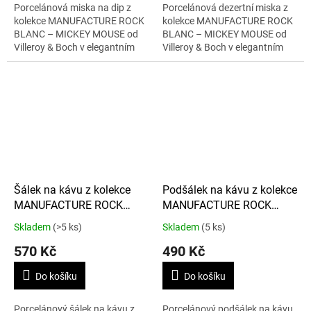
Porcelánová miska na dip z
Porcelánová dezertní miska z
kolekce MANUFACTURE ROCK
kolekce MANUFACTURE ROCK
BLANC – MICKEY MOUSE od
BLANC – MICKEY MOUSE od
Villeroy & Boch v elegantním
Villeroy & Boch v elegantním
bílém provedení. Miska o
bílém provedení. Miska o
objemu 60 ml s motivem
objemu 120 ml s motivem
Mickey Mouse je ideální...
Mickey Mouse je...
Šálek na kávu z kolekce
Podšálek na kávu z kolekce
MANUFACTURE ROCK
MANUFACTURE ROCK
BLANC – MICKEY MOUSE
BLANC – MICKEY MOUSE
Skladem
(>5 ks)
Skladem
(5 ks)
160 ml
15,4 cm
570 Kč
490 Kč
Do košíku
Do košíku
Porcelánový šálek na kávu z
Porcelánový podšálek na kávu