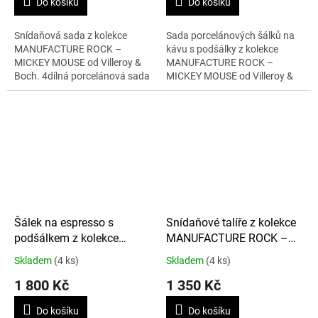
Do košíku
Do košíku
Snídaňová sada z kolekce
Sada porcelánových šálků na
MANUFACTURE ROCK –
kávu s podšálky z kolekce
MICKEY MOUSE od Villeroy &
MANUFACTURE ROCK –
Boch. 4dílná porcelánová sada
MICKEY MOUSE od Villeroy &
obsahuje šálek na kávu (160
Boch. Stylová kombinace černé
ml), podšálek (průměr 15,4
a bílé barvy s motivem Mickey
cm), misku (430 ml) a...
Mouse, ideální...
Šálek na espresso s
Snídaňové talíře z kolekce
podšálkem z kolekce
MANUFACTURE ROCK –
MANUFACTURE ROCK –
MICKEY MOUSE 22 cm, 2
Skladem
(4 ks)
Skladem
(4 ks)
MICKEY MOUSE 60 ml, 4
ks
1 800 Kč
1 350 Kč
ks
Do košíku
Do košíku