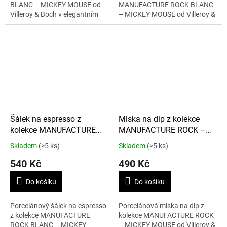
BLANC – MICKEY MOUSE od
MANUFACTURE ROCK BLANC
Villeroy & Boch v elegantním
– MICKEY MOUSE od Villeroy &
bílém provedení. Miska o
Boch v elegantním bílém
objemu 430 ml s motivem
provedení. Podšálek o průměru
Mickey Mouse je...
12,1 cm s motivem Mickey...
Šálek na espresso z
Miska na dip z kolekce
kolekce MANUFACTURE
MANUFACTURE ROCK –
ROCK BLANC – MICKEY
MICKEY MOUSE 60 ml
Skladem
(>5 ks)
Skladem
(>5 ks)
MOUSE 60 ml
540 Kč
490 Kč
Do košíku
Do košíku
Porcelánový šálek na espresso
Porcelánová miska na dip z
z kolekce MANUFACTURE
kolekce MANUFACTURE ROCK
ROCK BLANC – MICKEY
– MICKEY MOUSE od Villeroy &