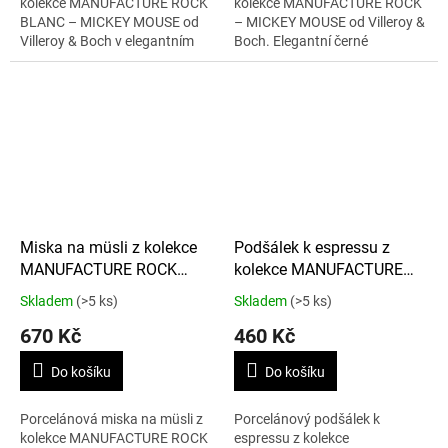
kolekce MANUFACTURE ROCK
kolekce MANUFACTURE ROCK
BLANC – MICKEY MOUSE od
– MICKEY MOUSE od Villeroy &
Villeroy & Boch v elegantním
Boch. Elegantní černé
bílém provedení. Talíř o délce
provedení s motivem Mickey
34,9 cm s motivem Mickey
Mouse je ideální pro stylové
Mouse je...
servírování...
Miska na müsli z kolekce
Podšálek k espressu z
MANUFACTURE ROCK
kolekce MANUFACTURE
BLANC – MICKEY MOUSE
ROCK BLANC – MICKEY
Skladem
(>5 ks)
Skladem
(>5 ks)
430 ml
MOUSE 12,1 cm
670 Kč
460 Kč
Do košíku
Do košíku
Porcelánová miska na müsli z
Porcelánový podšálek k
kolekce MANUFACTURE ROCK
espressu z kolekce