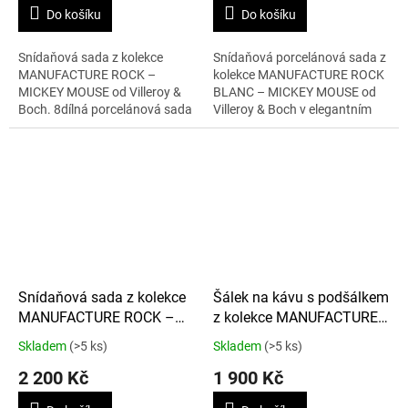
Do košíku
Do košíku
Snídaňová sada z kolekce
Snídaňová porcelánová sada z
MANUFACTURE ROCK –
kolekce MANUFACTURE ROCK
MICKEY MOUSE od Villeroy &
BLANC – MICKEY MOUSE od
Boch. 8dílná porcelánová sada
Villeroy & Boch v elegantním
obsahuje 2× šálek na kávu (160
bílém provedení. Sada
ml), 2× podšálek (průměr 15,4
obsahuje šálek na kávu 160 ml,
cm), 2× misku...
podšálek (průměr...
Snídaňová sada z kolekce
Šálek na kávu s podšálkem
MANUFACTURE ROCK –
z kolekce MANUFACTURE
MICKEY MOUSE 4 ks
ROCK – MICKEY MOUSE
Skladem
(>5 ks)
Skladem
(>5 ks)
160 ml, 4 ks
2 200 Kč
1 900 Kč