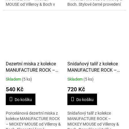
MOUSE od Villeroy & Boch v
Boch. Stylové černé provedení
elegantním bílém provedení.
s motivem Mickey Mouse o
Šálek o objemu 60 ml s
objemu 60 ml je ideální pro
motivem Mickey Mouse je...
servírování...
Dezertní miska z kolekce
Snídaňový talíř z kolekce
MANUFACTURE ROCK –
MANUFACTURE ROCK –
MICKEY MOUSE 120 ml
MICKEY MOUSE 22 cm
Skladem
(5 ks)
Skladem
(5 ks)
540 Kč
720 Kč
Do košíku
Do košíku
Porcelánová dezertní miska z
Snídaňový talíř z kolekce
kolekce MANUFACTURE ROCK
MANUFACTURE ROCK –
– MICKEY MOUSE od Villeroy &
MICKEY MOUSE od Villeroy &