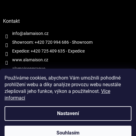
Kontakt
info@alamaison.cz
Showroom: +420 720 994 686
- Showroom
Expedice: +420 725 409 635
- Expedice
www.alamaison.cz
alamaisonprague
Používáme cookies, abychom Vám umožnili pohodlné
prohlížení webu a díky analýze provozu webu neustále
zlepšovali jeho funkce, výkon a použitelnost.
Více
informací
Vytvořil Shoptet
Nastavení
Copyright 2026
À la Maison
. Všechna práva vyhrazena.
Upravit
Souhlasím
nastavení cookies