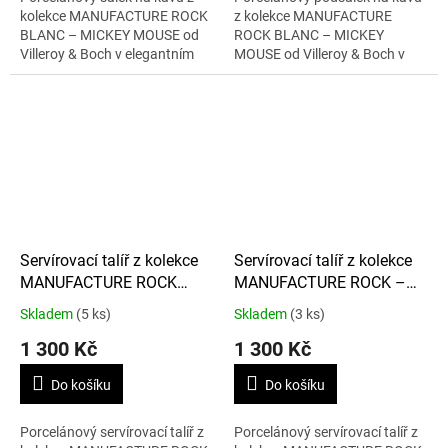
kolekce MANUFACTURE ROCK
z kolekce MANUFACTURE
BLANC – MICKEY MOUSE od
ROCK BLANC – MICKEY
Villeroy & Boch v elegantním
MOUSE od Villeroy & Boch v
bílém provedení. Šálek o
elegantním bílém provedení.
objemu 160 ml s motivem
Podšálek o průměru 15,4 cm s
Mickey Mouse je...
motivem Mickey Mouse...
Servírovací talíř z kolekce
Servírovací talíř z kolekce
MANUFACTURE ROCK
MANUFACTURE ROCK –
BLANC – MICKEY MOUSE
MICKEY MOUSE 35 cm
Skladem
(5 ks)
Skladem
(3 ks)
35 cm
1 300 Kč
1 300 Kč
Do košíku
Do košíku
Porcelánový servírovací talíř z
Porcelánový servírovací talíř z