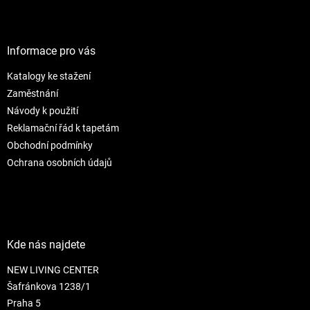
Z
Mouse o objemu 60 ml je
Mouse o objemu 160 ml je
á
ideální pro...
ideální pro...
p
a
Informace pro vás
t
Katalogy ke stažení
í
Zaměstnání
Návody k použití
Reklamační řád k tapetám
Obchodní podmínky
Ochrana osobních údajů
Kde nás najdete
NEW LIVING CENTER
Šafránkova 1238/1
Praha 5