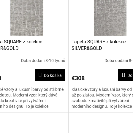
a SQUARE z kolekce
Tapeta SQUARE z kolekce
ER&GOLD
SILVER&GOLD
Doba dodání 8-10 týdnů
Doba dodání 8-
Do košíka
Do
8
€308
ké vzory a luxusní barvy od stříbrné
Klasické vzory a luxusní barvy od 
zlatou. Moderní vzor, který dává
až po zlatou. Moderní vzor, který
u kreativitě při vytváření
svobodu kreativitě při vytváření
ího designu. To je kolekce
moderního designu. To je kolekce
&GOLD. Šířka je 120...
SILVER&GOLD. Šířka je 120...