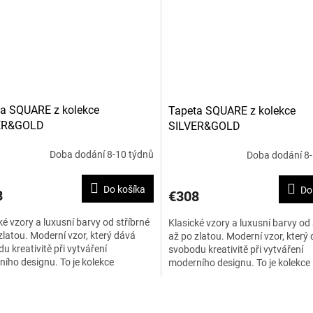
a SQUARE z kolekce
Tapeta SQUARE z kolekce
ER&GOLD
SILVER&GOLD
Doba dodání 8-10 týdnů
Doba dodání 8-
Do košíka
Do
8
€308
ké vzory a luxusní barvy od stříbrné
Klasické vzory a luxusní barvy od 
zlatou. Moderní vzor, který dává
až po zlatou. Moderní vzor, který
u kreativitě při vytváření
svobodu kreativitě při vytváření
ího designu. To je kolekce
moderního designu. To je kolekce
&GOLD. Šířka je 120...
SILVER&GOLD. Šířka je 120...
O
v