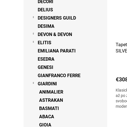
DECORI
DELIUS
DESIGNERS GUILD
DESIMA
DEVON & DEVON
ELITIS
Tapet
EMILIANA PARATI
SILV
ESEDRA
GENESI
GIANFRANCO FERRE
€30
GIARDINI
Klasic
ANIMALIER
až po 
ASTRAKAN
svobod
modern
BASMATI
SILVER
ABACA
GIOIA