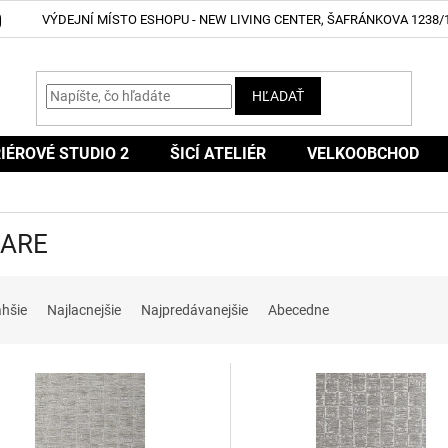
VÝDEJNÍ MÍSTO ESHOPU - NEW LIVING CENTER, ŠAFRÁNKOVA 1238/1
HĽADAŤ
IÉROVÉ STUDIO 2
ŠICÍ ATELIÉR
VELKOOBCHOD
ARE
ahšie
Najlacnejšie
Najpredávanejšie
Abecedne