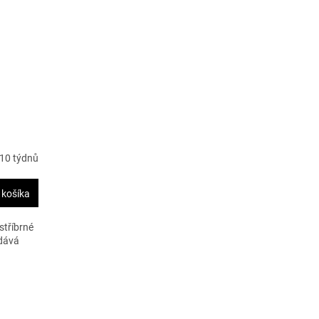
10 týdnů
 košíka
stříbrné
 dává