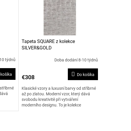
Tapeta SQUARE z kolekce
SILVER&GOLD
10 týdnů
Doba dodání 8-10 týdnů
 košíka
Do košíka
€308
stříbrné
Klasické vzory a luxusní barvy od stříbrné
 dává
až po zlatou. Moderní vzor, který dává
svobodu kreativitě při vytváření
moderního designu. To je kolekce
SILVER&GOLD. Šířka je 120...