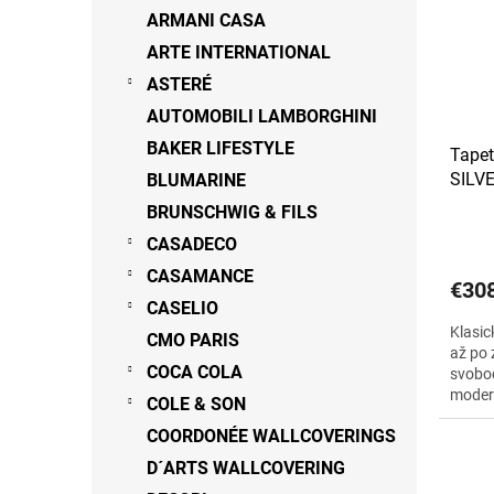
s
r
ARMANI CASA
p
o
ARTE INTERNATIONAL
r
d
o
ASTERÉ
u
d
k
AUTOMOBILI LAMBORGHINI
u
t
BAKER LIFESTYLE
Tapet
k
o
SILV
BLUMARINE
t
v
o
BRUNSCHWIG & FILS
v
CASADECO
CASAMANCE
€30
CASELIO
Klasic
CMO PARIS
až po 
COCA COLA
svobod
modern
COLE & SON
SILVER
COORDONÉE WALLCOVERINGS
D´ARTS WALLCOVERING