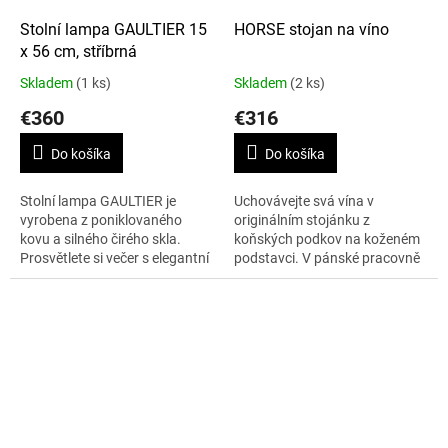
Stolní lampa GAULTIER 15
HORSE stojan na víno
x 56 cm, stříbrná
Skladem
(1 ks)
Skladem
(2 ks)
€360
€316
Do košíka
Do košíka
Stolní lampa GAULTIER je
Uchovávejte svá vína v
vyrobena z poniklovaného
originálním stojánku z
kovu a silného čirého skla.
koňských podkov na koženém
Prosvětlete si večer s elegantní
podstavci. V pánské pracovně
stolní lampou. Zaručeně Vám
či obývacím pokoji bude
zpříjemní večerní práci u stolu
stylovým doplňkem.
či...