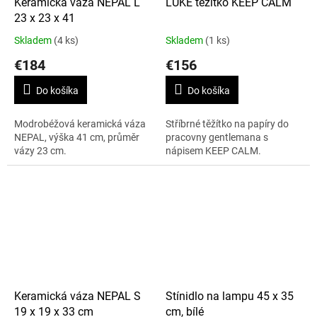
Keramická váza NEPAL L
LUKE těžítko KEEP CALM
23 x 23 x 41
Skladem
(4 ks)
Skladem
(1 ks)
€184
€156
Do košíka
Do košíka
Modrobéžová keramická váza
Stříbrné těžítko na papíry do
NEPAL, výška 41 cm, průměr
pracovny gentlemana s
vázy 23 cm.
nápisem KEEP CALM.
Keramická váza NEPAL S
Stínidlo na lampu 45 x 35
19 x 19 x 33 cm
cm, bílé