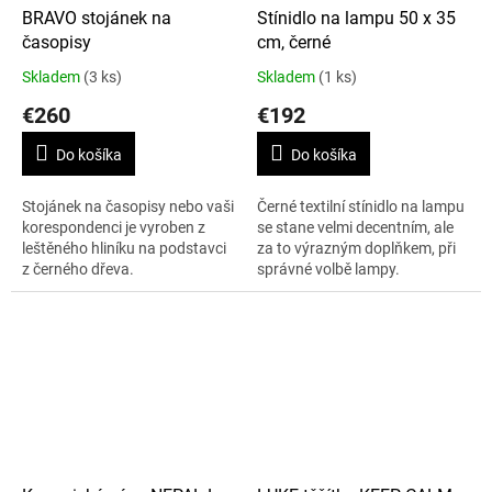
BRAVO stojánek na
Stínidlo na lampu 50 x 35
časopisy
cm, černé
Skladem
(3 ks)
Skladem
(1 ks)
€260
€192
Do košíka
Do košíka
Stojánek na časopisy nebo vaši
Černé textilní stínidlo na lampu
korespondenci je vyroben z
se stane velmi decentním, ale
leštěného hliníku na podstavci
za to výrazným doplňkem, při
z černého dřeva.
správné volbě lampy.