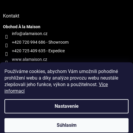
Kontakt
Obchod À la Maison
info@alamaison.cz
+420 720 994 686
- Showroom
+420 725 409 635
- Expedice
www.alamaison.cz
alamaisonprague
Používáme cookies, abychom Vám umožnili pohodlné
prohlížení webu a díky analýze provozu webu neustále
zlepšovali jeho funkce, výkon a použitelnost.
Více
informací
Vytvoril Shoptet
Nastavenie
Copyright 2026
À la Maison
. Všetky práva vyhradené.
Upraviť
Súhlasím
nastavenie cookies