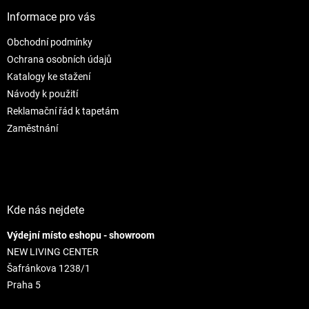
p
i
e
ä
e
Informace pro vás
p
t
r
Obchodní podmínky
i
v
e
Ochrana osobních údajů
k
y
Katalogy ke stažení
v
Návody k použití
ý
Reklamační řád k tapetám
p
i
Zaměstnání
s
u
Kde nás nejdete
Výdejní místo eshopu - showroom
NEW LIVING CENTER
Šafránkova 1238/1
Praha 5