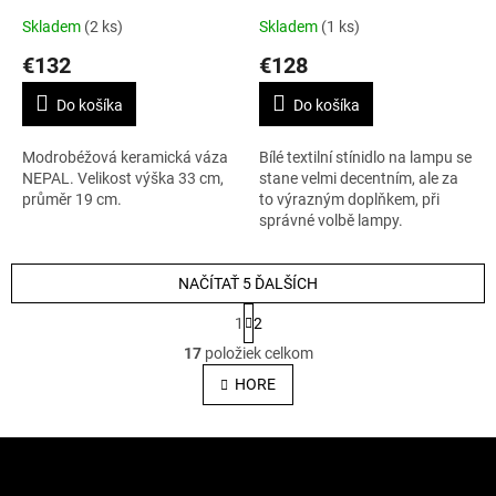
Skladem
(2 ks)
Skladem
(1 ks)
€132
€128
Do košíka
Do košíka
Modrobéžová keramická váza
Bílé textilní stínidlo na lampu se
NEPAL. Velikost výška 33 cm,
stane velmi decentním, ale za
průměr 19 cm.
to výrazným doplňkem, při
správné volbě lampy.
NAČÍTAŤ 5 ĎALŠÍCH
S
1
2
t
O
r
17
položiek celkom
v
á
l
HORE
n
á
k
o
d
v
Z
a
a
c
á
n
i