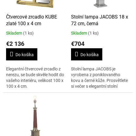
r
d
o
u
d
k
Čtvercové zrcadlo KUBE
Stolní lampa JACOBS 18 x
u
t
zlaté 100 x 4 cm
72 cm, černá
k
o
Skladem
(1 ks)
Skladem
(1 ks)
t
v
€2 136
€704
o
v
Do košíka
Do košíka
Elegantní čtvercové zrcadlo z
Stolní lampa JACOBS je
nerezu, se bude skvěle hodit do
vyrobena z poniklovaného
vašeho interiéru, velikost 100 x
kovu a černé kůže. Prosvětlete
100 x 4 cm.
si večer s elegantní stolní
lampou. Zaručeně Vám
zpříjemní večerní práci u stolu
či romantický...