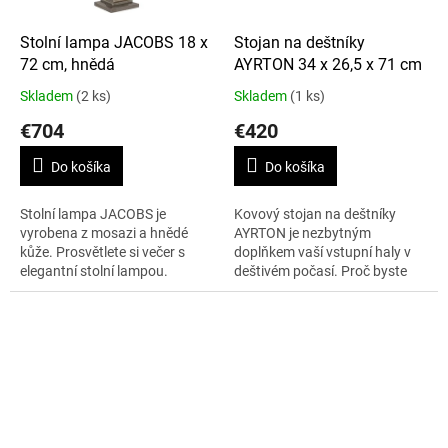
Stolní lampa JACOBS 18 x
Stojan na deštníky
72 cm, hnědá
AYRTON 34 x 26,5 x 71 cm
Skladem
(2 ks)
Skladem
(1 ks)
€704
€420
Do košíka
Do košíka
Stolní lampa JACOBS je
Kovový stojan na deštníky
vyrobena z mosazi a hnědé
AYRTON je nezbytným
kůže. Prosvětlete si večer s
doplňkem vaší vstupní haly v
elegantní stolní lampou.
deštivém počasí. Proč byste
Zaručeně Vám zpříjemní
deštníky nemohli ukládat
večerní práci u stolu či
stylově ?
romantický večer. K této...