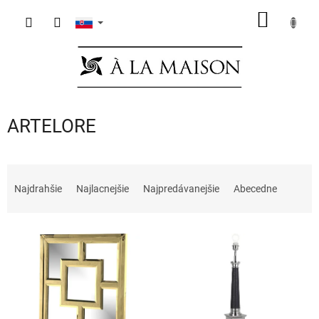
Prejsť
NÁKU
na
obsah
KOŠÍK
ARTELORE
R
a
Najdrahšie
Najlacnejšie
Najpredávanejšie
Abecedne
d
e
V
n
ý
i
p
e
i
p
s
r
p
o