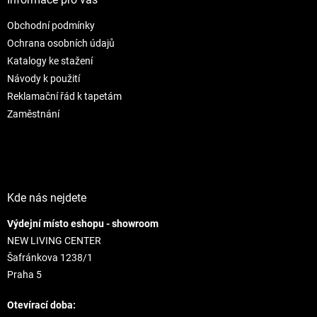
t
Obchodní podmínky
i
e
Ochrana osobních údajů
Katalogy ke stažení
Návody k použití
Reklamační řád k tapetám
Zaměstnání
Kde nás nejdete
Výdejní místo eshopu - showroom
NEW LIVING CENTER
Šafránkova 1238/1
Praha 5
Otevírací doba: