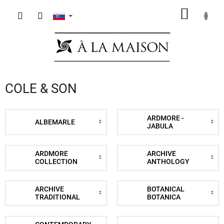
Prejsť
NÁKU
na
obsah
KOŠÍK
COLE & SON
ARDMORE -
ALBEMARLE
JABULA
ARDMORE
ARCHIVE
COLLECTION
ANTHOLOGY
ARCHIVE
BOTANICAL
TRADITIONAL
BOTANICA