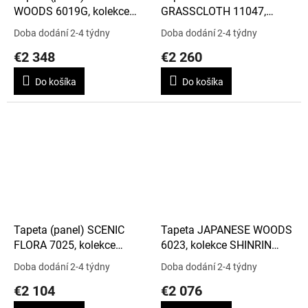
WOODS 6019G, kolekce
GRASSCLOTH 11047,
THE GARDENS
kolekce ARDMORE -
Doba dodání 2-4 týdny
Doba dodání 2-4 týdny
JABULA
€2 348
€2 260
Do košíka
Do košíka
Tapeta (panel) SCENIC
Tapeta JAPANESE WOODS
FLORA 7025, kolekce
6023, kolekce SHINRIN
SHINRIN YOKU
YOKU
Doba dodání 2-4 týdny
Doba dodání 2-4 týdny
€2 104
€2 076