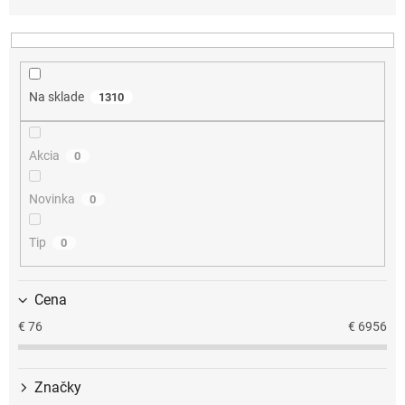
d
e
n
i
e
Na sklade
1310
p
r
o
Akcia
0
d
u
k
Novinka
0
t
o
Tip
0
v
Cena
€
76
€
6956
Značky