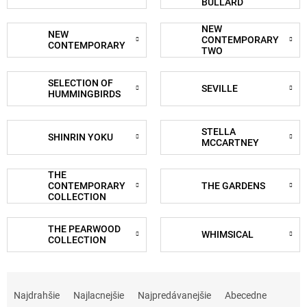
BULLARD
NEW
NEW
CONTEMPORARY
CONTEMPORARY
TWO
SELECTION OF
SEVILLE
HUMMINGBIRDS
STELLA
SHINRIN YOKU
MCCARTNEY
THE
CONTEMPORARY
THE GARDENS
COLLECTION
THE PEARWOOD
WHIMSICAL
COLLECTION
R
a
Najdrahšie
Najlacnejšie
Najpredávanejšie
Abecedne