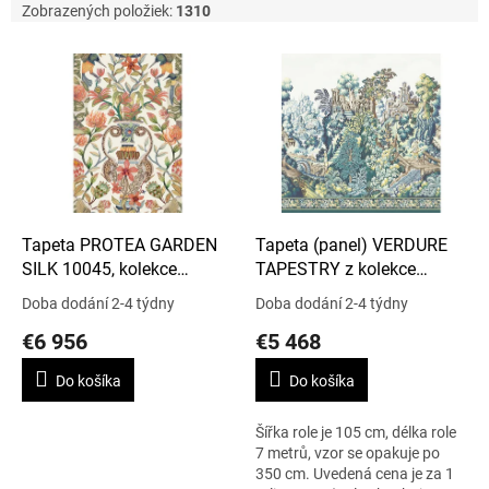
Zobrazených položiek:
1310
V
ý
p
i
s
p
r
o
d
Tapeta PROTEA GARDEN
Tapeta (panel) VERDURE
u
SILK 10045, kolekce
TAPESTRY z kolekce
k
ARDMORE - JABULA
HISTORICAL ROYAL
Doba dodání 2-4 týdny
Doba dodání 2-4 týdny
t
PALACES 118/17039
€6 956
€5 468
o
v
Do košíka
Do košíka
Šířka role je 105 cm, délka role
7 metrů, vzor se opakuje po
350 cm. Uvedená cena je za 1