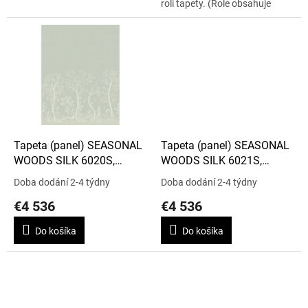
roli tapety. (Role obsahuje
panel se skládá ze dvou pruhů
výšky 350 cm, celková šíře...
Tapeta (panel) SEASONAL
Tapeta (panel) SEASONAL
WOODS SILK 6020S,
WOODS SILK 6021S,
kolekce THE GARDENS
kolekce THE GARDENS
Doba dodání 2-4 týdny
Doba dodání 2-4 týdny
€4 536
€4 536
Do košíka
Do košíka