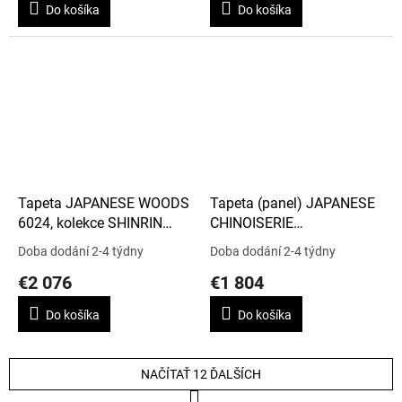
Do košíka
Do košíka
Tapeta JAPANESE WOODS
Tapeta (panel) JAPANESE
6024, kolekce SHINRIN
CHINOISERIE
YOKU
GRASSCLOTH 5017,
Doba dodání 2-4 týdny
Doba dodání 2-4 týdny
kolekce SHINRIN YOKU
€2 076
€1 804
Do košíka
Do košíka
NAČÍTAŤ 12 ĎALŠÍCH
S