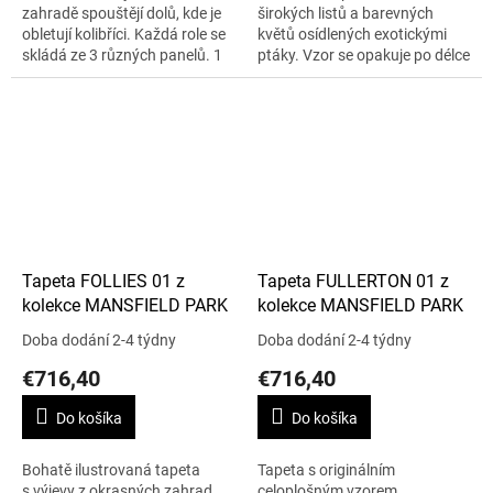
zahradě spouštějí dolů, kde je
širokých listů a barevných
obletují kolibříci. Každá role se
květů osídlených exotickými
skládá ze 3 různých panelů. 1
ptáky. Vzor se opakuje po délce
role je 9 m x 70 cm.
150 cm. 1 role – 9 m x 70 cm.
Tapeta FOLLIES 01 z
Tapeta FULLERTON 01 z
kolekce MANSFIELD PARK
kolekce MANSFIELD PARK
Doba dodání 2-4 týdny
Doba dodání 2-4 týdny
€716,40
€716,40
Do košíka
Do košíka
Bohatě ilustrovaná tapeta
Tapeta s originálním
s výjevy z okrasných zahrad,
celoplošným vzorem