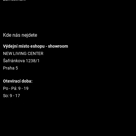
s
u
Kde nás nejdete
Výdejní místo eshopu - showroom
NEW LIVING CENTER
Šafránkova 1238/1
Praha 5
Otevírací doba:
Po - Pá: 9 - 19
So: 9 - 17