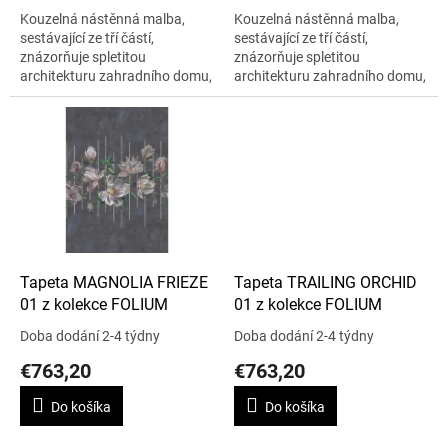
Kouzelná nástěnná malba,
Kouzelná nástěnná malba,
sestávající ze tří částí,
sestávající ze tří částí,
znázorňuje spletitou
znázorňuje spletitou
architekturu zahradního domu,
architekturu zahradního domu,
obklopeného tropickou
obklopeného tropickou
vegetací. Cena je uvedena za
vegetací. Cena je uvedena za
roli 9 m x 70 cm.
roli 9 m x 70 cm.
Tapeta MAGNOLIA FRIEZE
Tapeta TRAILING ORCHID
01 z kolekce FOLIUM
01 z kolekce FOLIUM
Doba dodání 2-4 týdny
Doba dodání 2-4 týdny
€763,20
€763,20
Do košíka
Do košíka