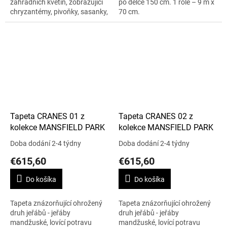
zahradních květin, zobrazující
po délce 150 cm. 1 role – 9 m x
chryzantémy, pivoňky, sasanky,
70 cm.
tulipány a fialky. Vzor se
opakuje po 130 cm. Cena je
uvedena za roli 10 m...
Tapeta CRANES 01 z
Tapeta CRANES 02 z
kolekce MANSFIELD PARK
kolekce MANSFIELD PARK
Doba dodání 2-4 týdny
Doba dodání 2-4 týdny
€615,60
€615,60
Do košíka
Do košíka
Tapeta znázorňující ohrožený
Tapeta znázorňující ohrožený
druh jeřábů - jeřáby
druh jeřábů - jeřáby
mandžuské, lovící potravu
mandžuské, lovící potravu