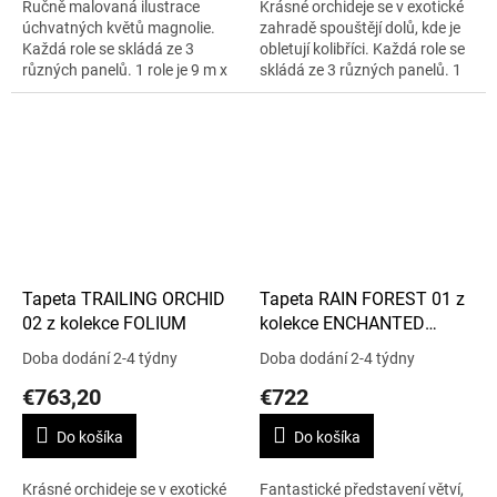
Ručně malovaná ilustrace
Krásné orchideje se v exotické
úchvatných květů magnolie.
zahradě spouštějí dolů, kde je
Každá role se skládá ze 3
obletují kolibříci. Každá role se
různých panelů. 1 role je 9 m x
skládá ze 3 různých panelů. 1
70 cm. Tapeta je omyvatelná.
role je 9 m x 70 cm.
Tapeta TRAILING ORCHID
Tapeta RAIN FOREST 01 z
02 z kolekce FOLIUM
kolekce ENCHANTED
GARDENS
Doba dodání 2-4 týdny
Doba dodání 2-4 týdny
€763,20
€722
Do košíka
Do košíka
Krásné orchideje se v exotické
Fantastické představení větví,