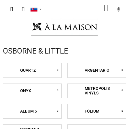
Prejsť
NÁKU
na
obsah
KOŠÍK
OSBORNE & LITTLE
QUARTZ
ARGENTARIO
METROPOLIS
ONYX
VINYLS
ALBUM 5
FÓLIUM