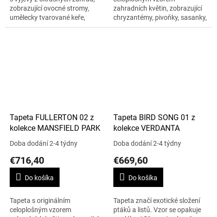
zobrazující ovocné stromy,
zahradních květin, zobrazující
umělecky tvarované keře,
chryzantémy, pivoňky, sasanky,
zahradní altánek, kašnu i
tulipány a fialky. Vzor se
terasy s kamennými
opakuje po 130 cm. Cena je
balustrádami. Vzor se...
uvedena za roli 10 m...
Tapeta FULLERTON 02 z
Tapeta BIRD SONG 01 z
kolekce MANSFIELD PARK
kolekce VERDANTA
Doba dodání 2-4 týdny
Doba dodání 2-4 týdny
€716,40
€669,60
Do košíka
Do košíka
Tapeta s originálním
Tapeta značí exotické složení
celoplošným vzorem
ptáků a listů. Vzor se opakuje