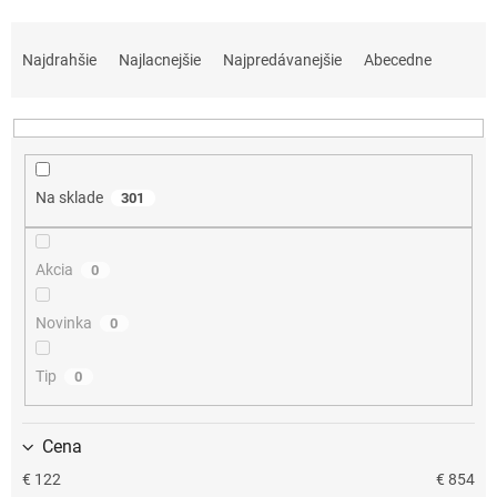
R
a
Najdrahšie
Najlacnejšie
Najpredávanejšie
Abecedne
d
e
n
i
e
Na sklade
301
p
r
o
Akcia
0
d
u
k
Novinka
0
t
o
Tip
0
v
Cena
€
122
€
854