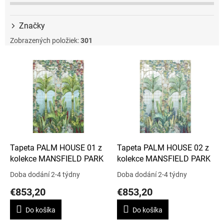
Značky
Zobrazených položiek:
301
V
ý
p
i
s
p
r
o
d
Tapeta PALM HOUSE 01 z
Tapeta PALM HOUSE 02 z
u
kolekce MANSFIELD PARK
kolekce MANSFIELD PARK
k
Doba dodání 2-4 týdny
Doba dodání 2-4 týdny
t
€853,20
€853,20
o
v
Do košíka
Do košíka