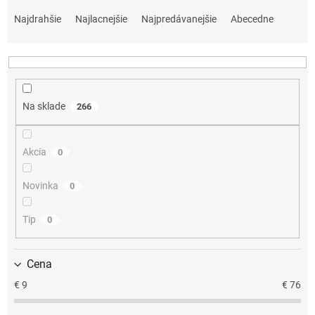
R
a
Najdrahšie
Najlacnejšie
Najpredávanejšie
Abecedne
d
e
n
i
e
Na sklade
266
p
r
o
Akcia
0
d
u
k
Novinka
0
t
o
Tip
0
v
Cena
€
9
€
76