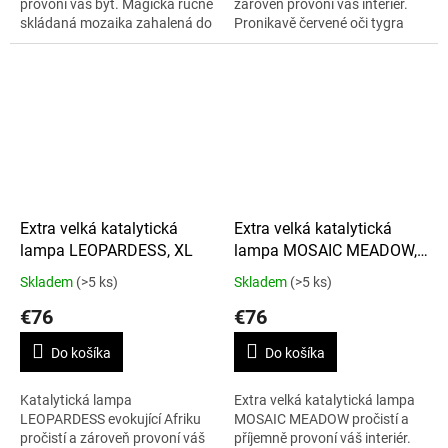
provoní váš byt. Magická ručně
zároveň provoní váš interiér.
skládaná mozaika zahalená do
Pronikavě červené oči tygra
směsi jemných pastelových
vás pronásledují skrze černé,
odstínů růžové, modré, zelené
stříbrné a purpurové odlesky
a...
noci....
Extra velká katalytická
Extra velká katalytická
lampa LEOPARDESS, XL
lampa MOSAIC MEADOW,
XL
Skladem
(>5 ks)
Skladem
(>5 ks)
€76
€76
Do košíka
Do košíka
Katalytická lampa
Extra velká katalytická lampa
LEOPARDESS evokující Afriku
MOSAIC MEADOW pročistí a
pročistí a zároveň provoní váš
příjemně provoní váš interiér.