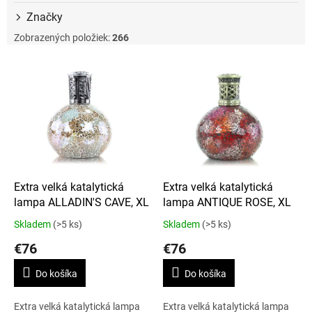
Značky
Zobrazených položiek:
266
V
ý
p
i
s
p
r
o
d
Extra velká katalytická
Extra velká katalytická
u
lampa ALLADIN'S CAVE, XL
lampa ANTIQUE ROSE, XL
k
Skladem
(>5 ks)
Skladem
(>5 ks)
t
€76
€76
o
v
Do košíka
Do košíka
Extra velká katalytická lampa
Extra velká katalytická lampa