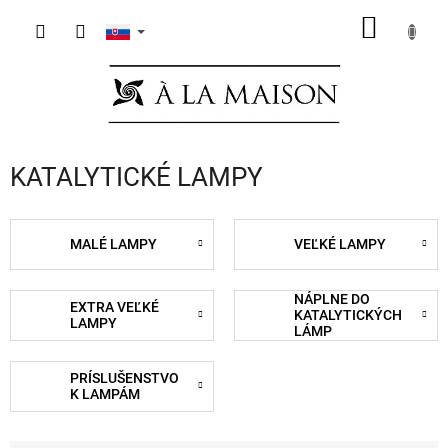
Prejsť
NÁKU
na
obsah
KOŠÍK
KATALYTICKÉ LAMPY
MALÉ LAMPY
VEĽKÉ LAMPY
NÁPLNE DO
EXTRA VEĽKÉ
KATALYTICKÝCH
LAMPY
LÁMP
PRÍSLUŠENSTVO
K LAMPÁM