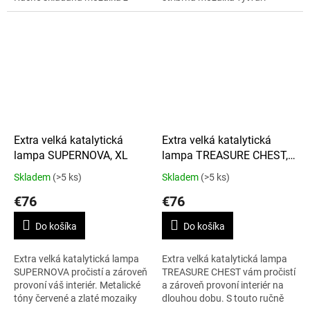
lesklých kousků perleti
ohromující efekt rozbitého
podtrhuje mimořádný a
zrcadla. Stejně jako padající
důmyslný design. Lampa...
hvězda...
Extra velká katalytická
Extra velká katalytická
lampa SUPERNOVA, XL
lampa TREASURE CHEST,
XL
Skladem
(>5 ks)
Skladem
(>5 ks)
€76
€76
Do košíka
Do košíka
Extra velká katalytická lampa
Extra velká katalytická lampa
SUPERNOVA pročistí a zároveň
TREASURE CHEST vám pročistí
provoní váš interiér. Metalické
a zároveň provoní interiér na
tóny červené a zlaté mozaiky
dlouhou dobu. S touto ručně