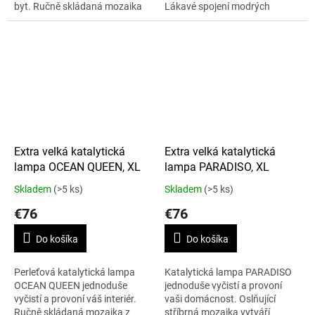
byt. Ručně skládaná mozaika
Lákavé spojení modrých
je inspirována vzorem leopardí
odstínů této ručně skládané
srsti. Oranžové a růžové
mozaiky připomíná průzračné
odstíny vám...
vody...
Extra velká katalytická
Extra velká katalytická
lampa OCEAN QUEEN, XL
lampa PARADISO, XL
Skladem
(>5 ks)
Skladem
(>5 ks)
€76
€76
Do košíka
Do košíka
Perleťová katalytická lampa
Katalytická lampa PARADISO
OCEAN QUEEN jednoduše
jednoduše vyčistí a provoní
vyčistí a provoní váš interiér.
vaši domácnost. Oslňující
Ručně skládaná mozaika z
stříbrná mozaika vytváří