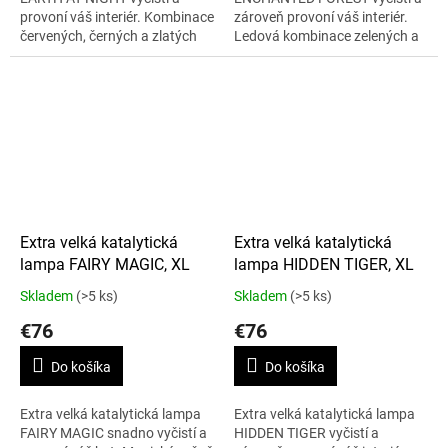
provoní váš interiér. Kombinace
zároveň provoní váš interiér.
červených, černých a zlatých
Ledová kombinace zelených a
střípků ručně skládané
hnědých střípků lampy a
mozaiky tvoří obraz země ve
stříbrná korunka evokuje
stínu...
procházku...
Extra velká katalytická
Extra velká katalytická
lampa FAIRY MAGIC, XL
lampa HIDDEN TIGER, XL
Skladem
(>5 ks)
Skladem
(>5 ks)
€76
€76
Do košíka
Do košíka
Extra velká katalytická lampa
Extra velká katalytická lampa
FAIRY MAGIC snadno vyčistí a
HIDDEN TIGER vyčistí a