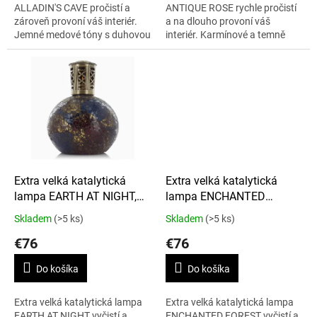
ALLADIN'S CAVE pročistí a
ANTIQUE ROSE rychle pročistí
zároveň provoní váš interiér.
a na dlouho provoní váš
Jemné medové tóny s duhovou
interiér. Karmínové a temně
perletí navozují orientální
rudé tóny této ručně skládané
atmosféru. Lampa je
mozaiky vytváří jedinečný...
doplněna...
Extra velká katalytická
Extra velká katalytická
lampa EARTH AT NIGHT,
lampa ENCHANTED
XL
FOREST, XL
Skladem
(>5 ks)
Skladem
(>5 ks)
€76
€76
Do košíka
Do košíka
Extra velká katalytická lampa
Extra velká katalytická lampa
EARTH AT NIGHT vyčistí a
ENCHANTED FOREST vyčistí a