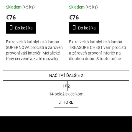
XL
Skladem
(>5 ks)
Skladem
(>5 ks)
€76
€76
Do košíka
Do košíka
Extra velká katalytická lampa
Extra velká katalytická lampa
SUPERNOVA pročistí a zároveň
TREASURE CHEST vám pročistí
provoní váš interiér. Metalické
a zároveň provoní interiér na
tóny červené a zlaté mozaiky
dlouhou dobu. S touto ručně
obklopují tuto impozantní
vyrobenou lampou skládanou z
skleněnou lampu a přesně...
lesklých zlatých kousků...
NAČÍTAŤ ĎALŠIE 2
S
1
2
t
O
r
14
položiek celkom
v
á
l
HORE
n
á
k
o
d
v
Z
a
a
c
á
n
i