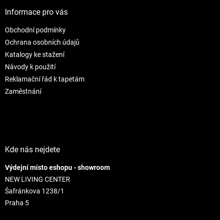
p
i
e
ä
e
Informace pro vás
p
t
r
Obchodní podmínky
i
v
e
Ochrana osobních údajů
k
y
Katalogy ke stažení
v
Návody k použití
ý
Reklamační řád k tapetám
p
i
Zaměstnání
s
u
Kde nás nejdete
Výdejní místo eshopu - showroom
NEW LIVING CENTER
Šafránkova 1238/1
Praha 5