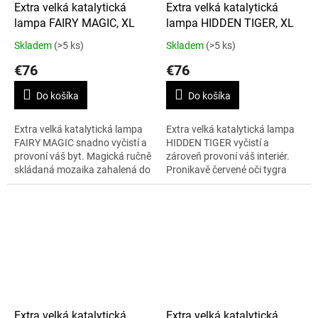
Extra velká katalytická
Extra velká katalytická
lampa FAIRY MAGIC, XL
lampa HIDDEN TIGER, XL
Skladem
(>5 ks)
Skladem
(>5 ks)
€76
€76
Do košíka
Do košíka
Extra velká katalytická lampa
Extra velká katalytická lampa
FAIRY MAGIC snadno vyčistí a
HIDDEN TIGER vyčistí a
provoní váš byt. Magická ručně
zároveň provoní váš interiér.
skládaná mozaika zahalená do
Pronikavě červené oči tygra
směsi jemných pastelových
vás pronásledují skrze černé,
odstínů růžové, modré, zelené
stříbrné a purpurové odlesky
a...
noci....
Extra velká katalytická
Extra velká katalytická