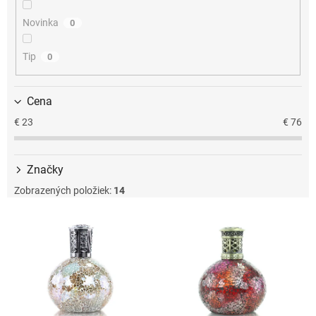
u
k
Novinka
0
t
o
Tip
0
v
Cena
€
23
€
76
Značky
Zobrazených položiek:
14
V
ý
p
i
s
p
r