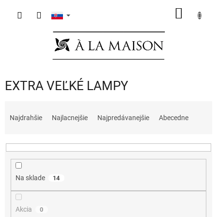
Prejsť
NÁKU
na
obsah
KOŠÍK
EXTRA VEĽKÉ LAMPY
R
a
Najdrahšie
Najlacnejšie
Najpredávanejšie
Abecedne
d
e
n
i
e
Na sklade
14
p
r
o
Akcia
0
d