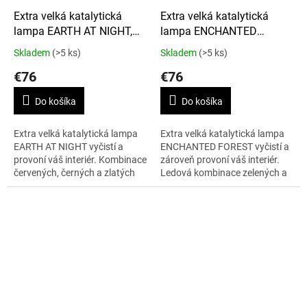
Extra velká katalytická
Extra velká katalytická
lampa EARTH AT NIGHT,
lampa ENCHANTED
XL
FOREST, XL
Skladem
(>5 ks)
Skladem
(>5 ks)
€76
€76
Do košíka
Do košíka
Extra velká katalytická lampa
Extra velká katalytická lampa
EARTH AT NIGHT vyčistí a
ENCHANTED FOREST vyčistí a
provoní váš interiér. Kombinace
zároveň provoní váš interiér.
červených, černých a zlatých
Ledová kombinace zelených a
střípků ručně skládané
hnědých střípků lampy a
mozaiky tvoří obraz země ve
stříbrná korunka evokuje
stínu...
procházku...