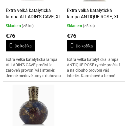
o
d
Extra velká katalytická
Extra velká katalytická
u
lampa ALLADIN'S CAVE, XL
lampa ANTIQUE ROSE, XL
k
Skladem
(>5 ks)
Skladem
(>5 ks)
t
€76
€76
o
v
Do košíka
Do košíka
Extra velká katalytická lampa
Extra velká katalytická lampa
ALLADIN'S CAVE pročistí a
ANTIQUE ROSE rychle pročistí
zároveň provoní váš interiér.
a na dlouho provoní váš
Jemné medové tóny s duhovou
interiér. Karmínové a temně
perletí navozují orientální
rudé tóny této ručně skládané
atmosféru. Lampa je
mozaiky vytváří jedinečný...
doplněna...