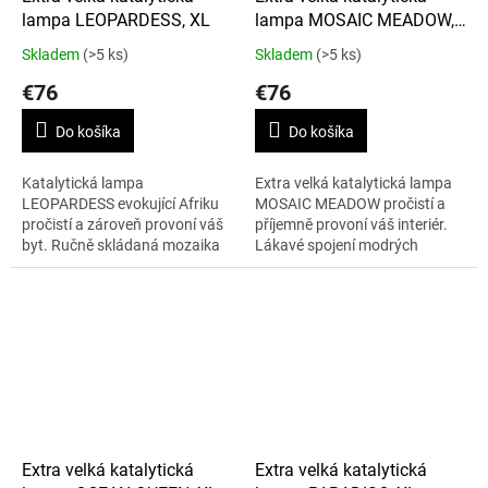
lampa LEOPARDESS, XL
lampa MOSAIC MEADOW,
XL
Skladem
(>5 ks)
Skladem
(>5 ks)
€76
€76
Do košíka
Do košíka
Katalytická lampa
Extra velká katalytická lampa
LEOPARDESS evokující Afriku
MOSAIC MEADOW pročistí a
pročistí a zároveň provoní váš
příjemně provoní váš interiér.
byt. Ručně skládaná mozaika
Lákavé spojení modrých
je inspirována vzorem leopardí
odstínů této ručně skládané
srsti. Oranžové a růžové
mozaiky připomíná průzračné
odstíny vám...
vody...
Extra velká katalytická
Extra velká katalytická