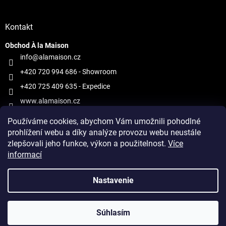
Kontakt
Obchod À la Maison
info@alamaison.cz
+420 720 994 686
- Showroom
+420 725 409 635
- Expedice
www.alamaison.cz
alamaisonprague
Používáme cookies, abychom Vám umožnili pohodlné
prohlížení webu a díky analýze provozu webu neustále
zlepšovali jeho funkce, výkon a použitelnost.
Více
informací
Vytvoril Shoptet
Nastavenie
Copyright 2026
À la Maison
. Všetky práva vyhradené.
Upraviť
Súhlasím
nastavenie cookies