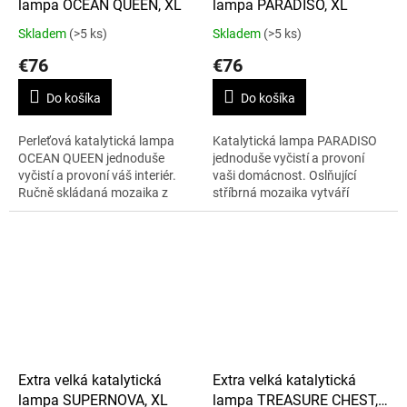
lampa OCEAN QUEEN, XL
lampa PARADISO, XL
Skladem
(>5 ks)
Skladem
(>5 ks)
€76
€76
Do košíka
Do košíka
Perleťová katalytická lampa
Katalytická lampa PARADISO
OCEAN QUEEN jednoduše
jednoduše vyčistí a provoní
vyčistí a provoní váš interiér.
vaši domácnost. Oslňující
Ručně skládaná mozaika z
stříbrná mozaika vytváří
lesklých kousků perleti
ohromující efekt rozbitého
podtrhuje mimořádný a
zrcadla. Stejně jako padající
důmyslný design. Lampa...
hvězda...
Extra velká katalytická
Extra velká katalytická
lampa SUPERNOVA, XL
lampa TREASURE CHEST,