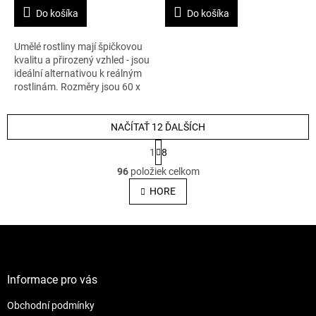
Do košíka
Do košíka
Umělé rostliny mají špičkovou
kvalitu a přirozený vzhled - jsou
ideální alternativou k reálným
rostlinám. Rozměry jsou 60 x
60 cm, výška 110 cm.
NAČÍTAŤ 12 ĎALŠÍCH
S
1
8
t
O
r
96
položiek celkom
v
á
l
HORE
n
á
k
o
d
v
Z
a
a
c
á
n
i
p
i
e
ä
e
Informace pro vás
p
t
r
Obchodní podmínky
i
v