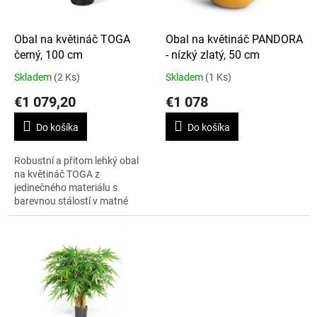
r
d
o
u
d
k
Obal na květináč TOGA
Obal na květináč PANDORA
u
t
černý, 100 cm
- nízký zlatý, 50 cm
k
o
Skladem
(2 Ks)
Skladem
(1 Ks)
t
v
€1 079,20
€1 078
o
v
Do košíka
Do košíka
Robustní a přitom lehký obal
na květináč TOGA z
jedinečného materiálu s
barevnou stálostí v matné
úpravě. Výška 100 cm.