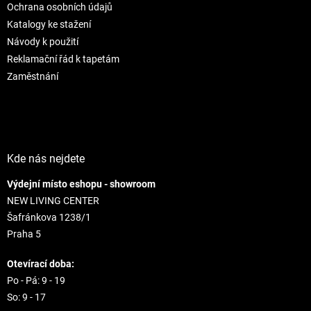
e
Ochrana osobních údajů
k
y
Katalogy ke stažení
v
Návody k použití
ý
Reklamační řád k tapetám
p
i
Zaměstnání
s
u
Kde nás nejdete
Výdejní místo eshopu - showroom
NEW LIVING CENTER
Šafránkova 1238/1
Praha 5
Otevírací doba:
Po - Pá: 9 - 19
So: 9 - 17