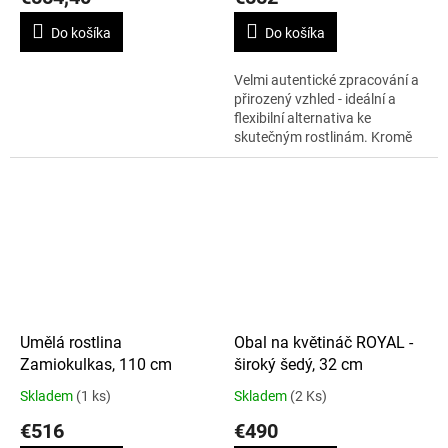
Do košíka
Do košíka
Velmi autentické zpracování a
přirozený vzhled - ideální a
flexibilní alternativa ke
skutečným rostlinám. Kromě
toho je tato umělá rostlina
odolná proti UV záření.
Umělá rostlina
Obal na květináč ROYAL -
Zamiokulkas, 110 cm
široký šedý, 32 cm
Skladem
(1 ks)
Skladem
(2 Ks)
€516
€490