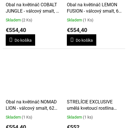
Obal na květináč COBALT
Obal na květináč LEMON
JUNGLE - válcový smalt, 62
FUSION - válcový smalt, 62
cm
cm
Skladem
(2 Ks)
Skladem
(1 Ks)
€554,40
€554,40
Do košíka
Do košíka
Obal na květináč NOMAD
STRELÍCIE EXCLUSIVE
LION - válcový smalt, 62
umělá kvetoucí rostlina
cm
výška 150 cm, zeleno -
Skladem
(1 Ks)
Skladem
(1 ks)
oranžová
€554,40
€552