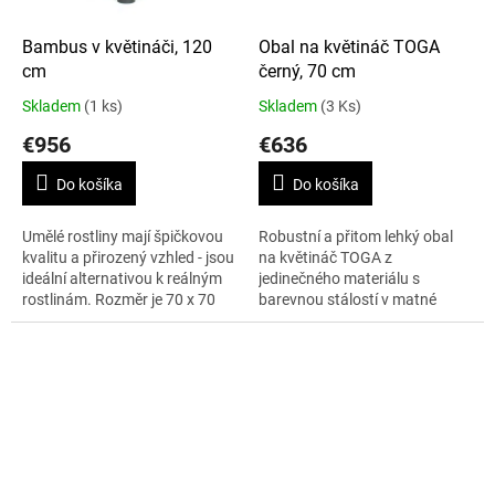
Bambus v květináči, 120
Obal na květináč TOGA
cm
černý, 70 cm
Skladem
(1 ks)
Skladem
(3 Ks)
€956
€636
Do košíka
Do košíka
Umělé rostliny mají špičkovou
Robustní a přitom lehký obal
kvalitu a přirozený vzhled - jsou
na květináč TOGA z
ideální alternativou k reálným
jedinečného materiálu s
rostlinám. Rozměr je 70 x 70
barevnou stálostí v matné
cm, výška 120 cm.
úpravě. Výška 70 cm.