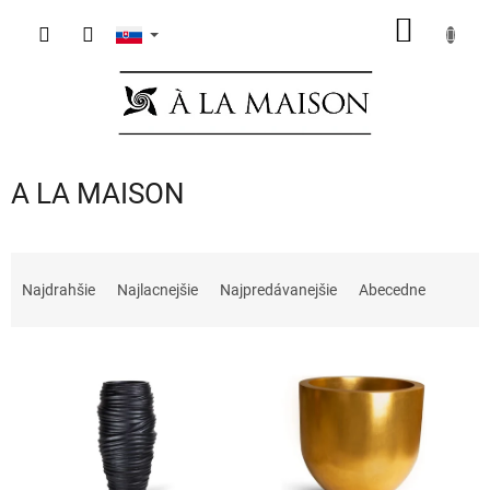
Prejsť
NÁKU
na
obsah
KOŠÍK
A LA MAISON
R
a
Najdrahšie
Najlacnejšie
Najpredávanejšie
Abecedne
d
e
V
n
ý
i
p
e
i
p
s
r
p
o