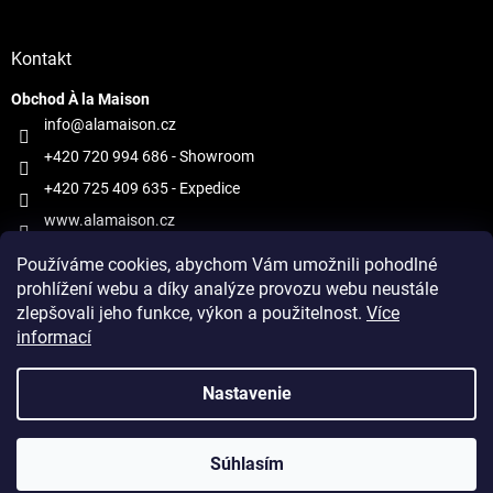
Kontakt
Obchod À la Maison
info@alamaison.cz
+420 720 994 686
- Showroom
+420 725 409 635
- Expedice
www.alamaison.cz
alamaisonprague
Používáme cookies, abychom Vám umožnili pohodlné
prohlížení webu a díky analýze provozu webu neustále
zlepšovali jeho funkce, výkon a použitelnost.
Více
informací
Vytvoril Shoptet
Nastavenie
Copyright 2026
À la Maison
. Všetky práva vyhradené.
Upraviť
Súhlasím
nastavenie cookies