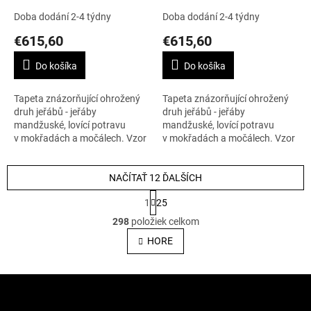
Doba dodání 2-4 týdny
Doba dodání 2-4 týdny
€615,60
€615,60
Do košíka
Do košíka
Tapeta znázorňující ohrožený
Tapeta znázorňující ohrožený
druh jeřábů - jeřáby
druh jeřábů - jeřáby
mandžuské, lovící potravu
mandžuské, lovící potravu
v mokřadách a močálech. Vzor
v mokřadách a močálech. Vzor
se opakuje po 64 cm. Cena je
se opakuje po 64 cm. Cena je
uvedena za roli 10 m x 70 cm.
uvedena za roli 10 m x 70 cm.
NAČÍTAŤ 12 ĎALŠÍCH
S
1
25
t
O
r
298
položiek celkom
v
á
l
HORE
n
á
k
o
d
v
Z
a
a
c
á
n
i