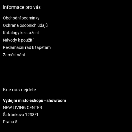
p
i
e
ä
e
Informace pro vás
p
t
r
Obchodní podmínky
i
v
e
Ochrana osobních údajů
k
y
Katalogy ke stažení
v
Návody k použití
ý
Reklamační řád k tapetám
p
i
Zaměstnání
s
u
Kde nás nejdete
Výdejní místo eshopu - showroom
NEW LIVING CENTER
Šafránkova 1238/1
Praha 5