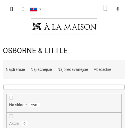
Prejsť
NÁKU
na
obsah
KOŠÍK
OSBORNE & LITTLE
R
a
Najdrahšie
Najlacnejšie
Najpredávanejšie
Abecedne
d
e
n
i
e
Na sklade
298
p
r
o
Akcia
0
d