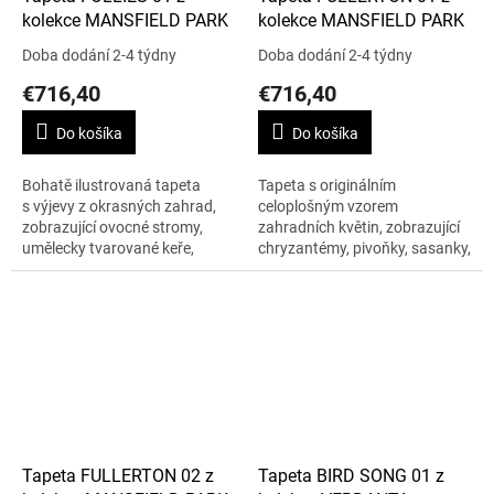
kolekce MANSFIELD PARK
kolekce MANSFIELD PARK
Doba dodání 2-4 týdny
Doba dodání 2-4 týdny
€716,40
€716,40
Do košíka
Do košíka
Bohatě ilustrovaná tapeta
Tapeta s originálním
s výjevy z okrasných zahrad,
celoplošným vzorem
zobrazující ovocné stromy,
zahradních květin, zobrazující
umělecky tvarované keře,
chryzantémy, pivoňky, sasanky,
zahradní altánek, kašnu i
tulipány a fialky. Vzor se
terasy s kamennými
opakuje po 130 cm. Cena je
balustrádami. Vzor se...
uvedena za roli 10 m...
Tapeta FULLERTON 02 z
Tapeta BIRD SONG 01 z