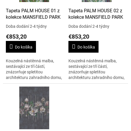
o
d
Tapeta PALM HOUSE 01 z
Tapeta PALM HOUSE 02 z
u
kolekce MANSFIELD PARK
kolekce MANSFIELD PARK
k
Doba dodání 2-4 týdny
Doba dodání 2-4 týdny
t
€853,20
€853,20
o
v
Do košíka
Do košíka
Kouzelná nástěnná malba,
Kouzelná nástěnná malba,
sestávající ze tří částí,
sestávající ze tří částí,
znázorňuje spletitou
znázorňuje spletitou
architekturu zahradního domu,
architekturu zahradního domu,
obklopeného tropickou
obklopeného tropickou
vegetací. Cena je uvedena za
vegetací. Cena je uvedena za
roli 9 m x 70 cm.
roli 9 m x 70 cm.