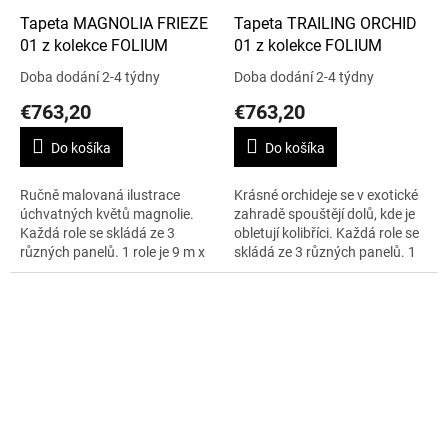
Tapeta MAGNOLIA FRIEZE
Tapeta TRAILING ORCHID
01 z kolekce FOLIUM
01 z kolekce FOLIUM
Doba dodání 2-4 týdny
Doba dodání 2-4 týdny
€763,20
€763,20
Do košíka
Do košíka
Ručně malovaná ilustrace
Krásné orchideje se v exotické
úchvatných květů magnolie.
zahradě spouštějí dolů, kde je
Každá role se skládá ze 3
obletují kolibříci. Každá role se
různých panelů. 1 role je 9 m x
skládá ze 3 různých panelů. 1
70 cm. Tapeta je omyvatelná.
role je 9 m x 70 cm.