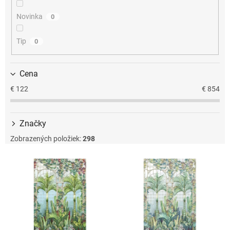
u
k
Novinka
0
t
o
Tip
0
v
Cena
€
122
€
854
Značky
Zobrazených položiek:
298
V
ý
p
i
s
p
r