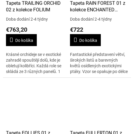
Tapeta TRAILING ORCHID
Tapeta RAIN FOREST 01 z
02 z kolekce FOLIUM
kolekce ENCHANTED
GARDENS
Doba dodání 2-4 týdny
Doba dodání 2-4 týdny
€763,20
€722
Do košíka
Do košíka
Krásné orchideje se v exotické
Fantastické představení větví,
zahradě spouštějí dolů, kde je
širokých listů a barevných
obletují kolibříci. Každá role se
květů osídlených exotickými
skládá ze 3 různých panelů. 1
ptáky. Vzor se opakuje po délce
role je 9 m x 70 cm.
150 cm. 1 role – 9 m x 70 cm.
Tapeta FOLLIES 01 z
Tapeta FULLERTON 01 z