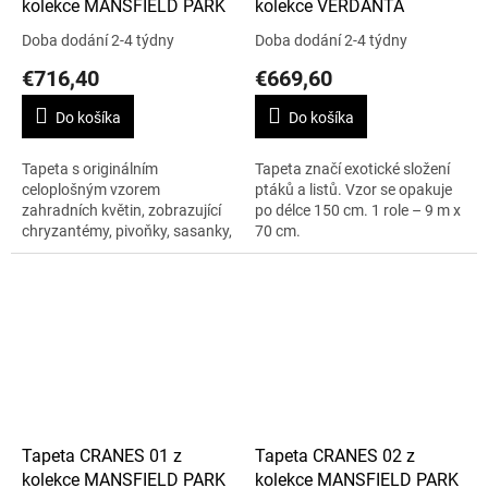
kolekce MANSFIELD PARK
kolekce VERDANTA
Doba dodání 2-4 týdny
Doba dodání 2-4 týdny
€716,40
€669,60
Do košíka
Do košíka
Tapeta s originálním
Tapeta značí exotické složení
celoplošným vzorem
ptáků a listů. Vzor se opakuje
zahradních květin, zobrazující
po délce 150 cm. 1 role – 9 m x
chryzantémy, pivoňky, sasanky,
70 cm.
tulipány a fialky. Vzor se
opakuje po 130 cm. Cena je
uvedena za roli 10 m...
Tapeta CRANES 01 z
Tapeta CRANES 02 z
kolekce MANSFIELD PARK
kolekce MANSFIELD PARK