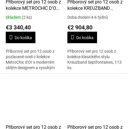
Příborový set pro 12 osob z
Příborový set pro 12 osob z
kolekce METROCHIC D'OR,
kolekce KREUZBAND
70 ks
SEPTFONTAINES, 113 ks
Skladem
(2 ks)
Doba dodání 4-6 týdnů
€3 340,40
€2 904,80
Do košíka
Do košíka
Příborový set pro 12 osob z
Příborový set pro 12 osob z
pozlacené oceli z kolekce
kolekce klasického stylu
MetroChic d'Or s moderním
Kreuzband Septfontaines, 113
oblým designem a vysokým
ks.
leskem, 70 ks.
Příborový set pro 12 osob z
Příborový set pro 12 osob z