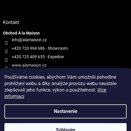
Kontakt
Obchod À la Maison
info@alamaison.cz
+420 720 994 686
- Showroom
+420 725 409 635
- Expedice
www.alamaison.cz
alamaisonprague
Používáme cookies, abychom Vám umožnili pohodlné
prohlížení webu a díky analýze provozu webu neustále
zlepšovali jeho funkce, výkon a použitelnost.
Více
informací
Vytvoril Shoptet
Nastavenie
Copyright 2026
À la Maison
. Všetky práva vyhradené.
Upraviť
Súhlasím
nastavenie cookies