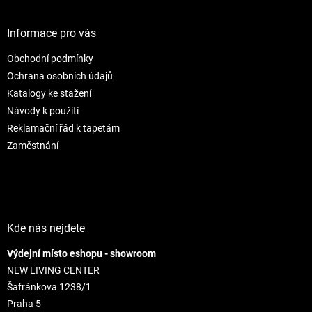
á
n
i
p
i
e
ä
e
Informace pro vás
p
t
r
Obchodní podmínky
i
v
e
Ochrana osobních údajů
k
y
Katalogy ke stažení
v
Návody k použití
ý
Reklamační řád k tapetám
p
i
Zaměstnání
s
u
Kde nás nejdete
Výdejní místo eshopu - showroom
NEW LIVING CENTER
Šafránkova 1238/1
Praha 5