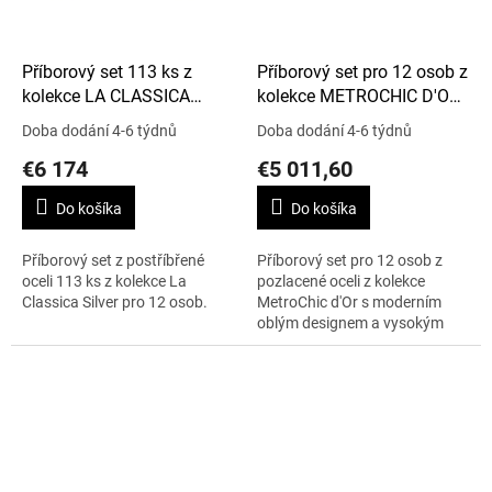
Příborový set 113 ks z
Příborový set pro 12 osob z
kolekce LA CLASSICA
kolekce METROCHIC D'OR,
SILVER
113 ks
Doba dodání 4-6 týdnů
Doba dodání 4-6 týdnů
€6 174
€5 011,60
Do košíka
Do košíka
Příborový set z postříbřené
Příborový set pro 12 osob z
oceli 113 ks z kolekce La
pozlacené oceli z kolekce
Classica Silver pro 12 osob.
MetroChic d'Or s moderním
oblým designem a vysokým
leskem, 113 ks.