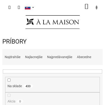
Prejsť
NÁKU
na
obsah
KOŠÍK
PRÍBORY
R
a
Najdrahšie
Najlacnejšie
Najpredávanejšie
Abecedne
d
e
n
i
e
Na sklade
433
p
r
o
Akcia
0
d