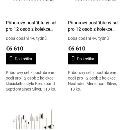
p
r
o
d
Příborový postříbřený set
Příborový postříbřený set
u
pro 12 osob z kolekce
pro 12 osob z kolekce
k
KREUZBAND
NEUFADEN-MERLEMONT
Doba dodání 4-6 týdnů
Doba dodání 4-6 týdnů
t
SEPTFONTAINES SILVER,
SILVER, 113 ks
€6 610
€6 610
o
113 ks
v
Do košíka
Do košíka
Příborový set z postříbřené
Příborový set z postříbřené
oceli pro 12 osob z kolekce
oceli pro 12 osob z kolekce
klasického stylu Kreuzband
Neufaden Merlemont Silver,
Septfontaines Silver, 113 ks.
113 ks.