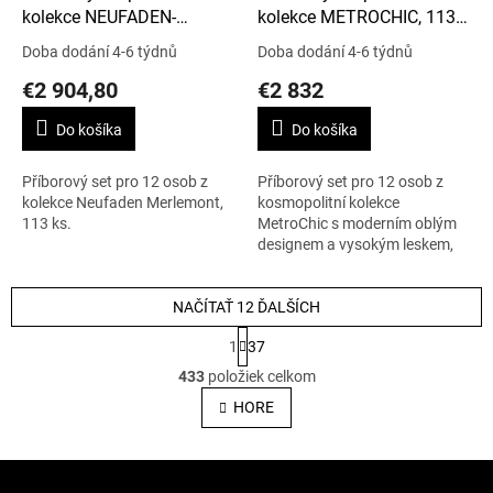
kolekce NEUFADEN-
kolekce METROCHIC, 113
MERLEMONT, 113 ks
ks
Doba dodání 4-6 týdnů
Doba dodání 4-6 týdnů
€2 904,80
€2 832
Do košíka
Do košíka
Příborový set pro 12 osob z
Příborový set pro 12 osob z
kolekce Neufaden Merlemont,
kosmopolitní kolekce
113 ks.
MetroChic s moderním oblým
designem a vysokým leskem,
113 ks.
NAČÍTAŤ 12 ĎALŠÍCH
S
1
37
t
O
r
433
položiek celkom
v
á
l
HORE
n
á
k
o
d
v
Z
a
a
c