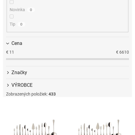
u
k
Novinka
0
t
o
Tip
0
v
Cena
€
11
€
6610
Značky
VÝROBCE
Zobrazených položiek:
433
V
ý
p
i
s