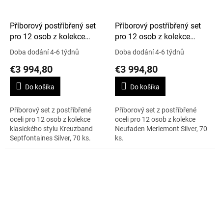
Příborový postříbřený set
Příborový postříbřený set
pro 12 osob z kolekce
pro 12 osob z kolekce
KREUZBAND
NEUFADEN-MERLEMONT
Doba dodání 4-6 týdnů
Doba dodání 4-6 týdnů
SEPTFONTAINES SILVER,
SILVER, 70 ks
€3 994,80
€3 994,80
70 ks
Do košíka
Do košíka
Příborový set z postříbřené
Příborový set z postříbřené
oceli pro 12 osob z kolekce
oceli pro 12 osob z kolekce
klasického stylu Kreuzband
Neufaden Merlemont Silver, 70
Septfontaines Silver, 70 ks.
ks.