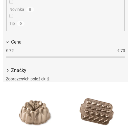
u
k
Novinka
0
t
o
Tip
0
v
Cena
€
72
€
73
Značky
Zobrazených položiek:
2
V
ý
p
i
s
p
r