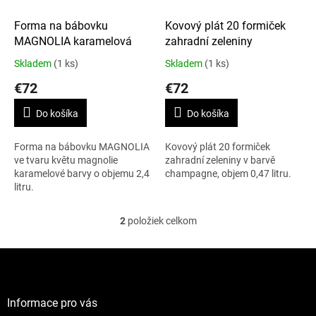
o
d
Forma na bábovku
Kovový plát 20 formiček
u
MAGNOLIA karamelová
zahradní zeleniny
k
Skladem
(1 ks)
Skladem
(1 ks)
t
€72
€72
o
v
Do košíka
Do košíka
Forma na bábovku MAGNOLIA
Kovový plát 20 formiček
ve tvaru květu magnolie
zahradní zeleniny v barvě
karamelové barvy o objemu 2,4
champagne, objem 0,47 litru.
litru.
2
položiek celkom
O
v
l
Z
á
á
d
p
a
ä
Informace pro vás
c