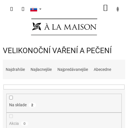
Prejsť
NÁKU
na
obsah
KOŠÍK
VELIKONOČNÍ VAŘENÍ A PEČENÍ
R
a
Najdrahšie
Najlacnejšie
Najpredávanejšie
Abecedne
d
e
n
i
e
Na sklade
2
p
r
o
Akcia
0
d