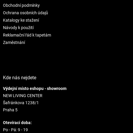
t
i
Obchodní podmínky
i
e
e
p
Ochrana osobních údajů
r
Katalogy ke stažení
v
Návody k použití
k
Reklamační řád k tapetám
y
v
Zaměstnání
ý
p
i
s
u
Kde nás nejdete
Výdejní místo eshopu - showroom
NEW LIVING CENTER
Šafránkova 1238/1
Praha 5
Otevírací doba:
Po - Pá: 9 - 19