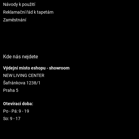
v
Návody k použití
ý
Reklamační řád k tapetám
p
i
Zaměstnání
s
u
Kde nás nejdete
Výdejní místo eshopu - showroom
NEW LIVING CENTER
Šafránkova 1238/1
Praha 5
Otevírací doba:
Po - Pá: 9 - 19
So: 9 - 17