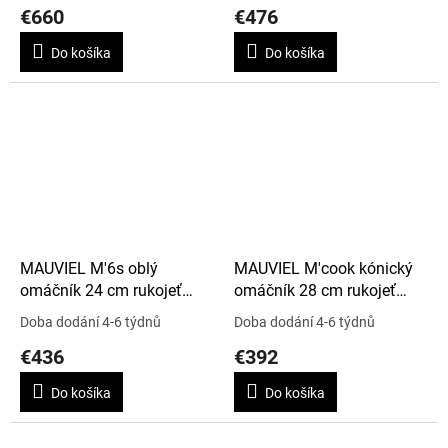
€660
€476
Do košíka
Do košíka
MAUVIEL M'6s oblý
MAUVIEL M'cook kónický
omáčník 24 cm rukojeť
omáčník 28 cm rukojeť
nerez
nerez
Doba dodání 4-6 týdnů
Doba dodání 4-6 týdnů
€436
€392
Do košíka
Do košíka