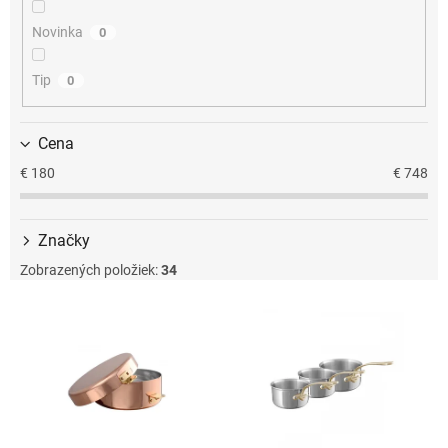
u
k
Novinka
0
t
o
Tip
0
v
Cena
€
180
€
748
Značky
Zobrazených položiek:
34
V
ý
p
i
s
p
r