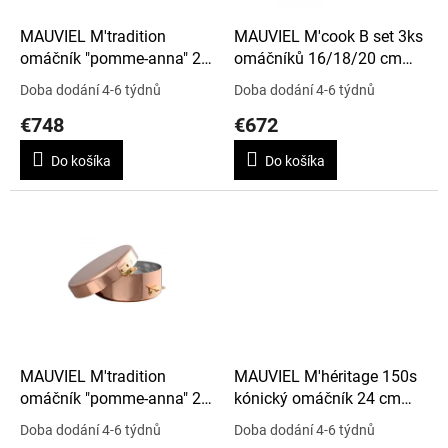
o
d
MAUVIEL M'tradition
MAUVIEL M'cook B set 3ks
u
omáčník "pomme-anna" 24
omáčníků 16/18/20 cm
k
cm úchyt bronz
rukojeť bronz
Doba dodání 4-6 týdnů
Doba dodání 4-6 týdnů
t
€748
€672
o
v
Do košíka
Do košíka
MAUVIEL M'tradition
MAUVIEL M'héritage 150s
omáčník "pomme-anna" 20
kónický omáčník 24 cm
cm úchyt mosaz
rukojeť nerez
Doba dodání 4-6 týdnů
Doba dodání 4-6 týdnů