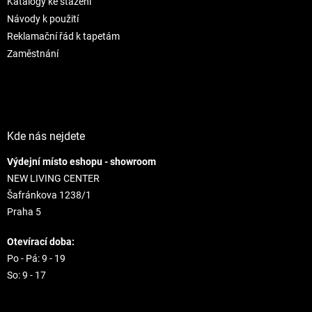
Katalogy ke stažení
v
Návody k použití
k
Reklamační řád k tapetám
y
v
Zaměstnání
ý
p
i
s
u
Kde nás nejdete
Výdejní místo eshopu - showroom
NEW LIVING CENTER
Šafránkova 1238/1
Praha 5
Otevírací doba:
Po - Pá: 9 - 19
So: 9 - 17