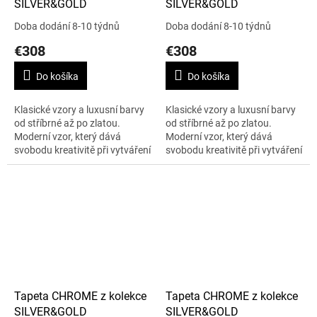
SILVER&GOLD
SILVER&GOLD
Doba dodání 8-10 týdnů
Doba dodání 8-10 týdnů
€308
€308
Do košíka
Do košíka
Klasické vzory a luxusní barvy
Klasické vzory a luxusní barvy
od stříbrné až po zlatou.
od stříbrné až po zlatou.
Moderní vzor, který dává
Moderní vzor, který dává
svobodu kreativitě při vytváření
svobodu kreativitě při vytváření
moderního designu. To je
moderního designu. To je
kolekce SILVER&GOLD. Šířka je
kolekce SILVER&GOLD. Šířka je
138...
138...
Tapeta CHROME z kolekce
Tapeta CHROME z kolekce
SILVER&GOLD
SILVER&GOLD