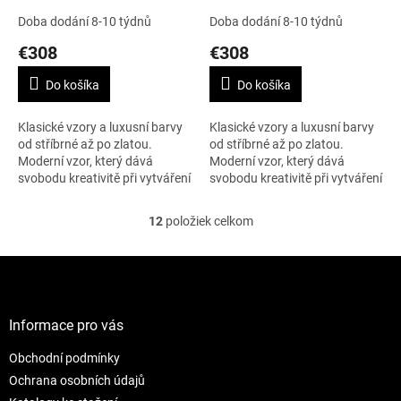
Doba dodání 8-10 týdnů
Doba dodání 8-10 týdnů
€308
€308
Do košíka
Do košíka
Klasické vzory a luxusní barvy
Klasické vzory a luxusní barvy
od stříbrné až po zlatou.
od stříbrné až po zlatou.
Moderní vzor, který dává
Moderní vzor, který dává
svobodu kreativitě při vytváření
svobodu kreativitě při vytváření
moderního designu. To je
moderního designu. To je
kolekce SILVER&GOLD. Šířka je
kolekce SILVER&GOLD. Šířka je
12
položiek celkom
O
138...
138...
v
l
Z
á
á
d
p
a
ä
Informace pro vás
c
t
i
Obchodní podmínky
i
e
e
p
Ochrana osobních údajů
r