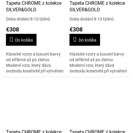
Tapeta CHROME z kolekce
Tapeta CHROME z kolekce
SILVER&GOLD
SILVER&GOLD
Doba dodání 8-10 týdnů
Doba dodání 8-10 týdnů
€308
€308
Do košíka
Do košíka
Klasické vzory a luxusní barvy
Klasické vzory a luxusní barvy
od stříbrné až po zlatou.
od stříbrné až po zlatou.
Moderní vzor, který dává
Moderní vzor, který dává
svobodu kreativitě při vytváření
svobodu kreativitě při vytváření
moderního designu. To je
moderního designu. To je
kolekce SILVER&GOLD. Šířka je
kolekce SILVER&GOLD. Šířka je
138...
138...
Tapeta CHROME z kolekce
Tapeta CHROME z kolekce