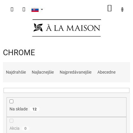
Prejsť
NÁKU
na
obsah
KOŠÍK
CHROME
R
a
Najdrahšie
Najlacnejšie
Najpredávanejšie
Abecedne
d
e
n
i
e
Na sklade
12
p
r
o
Akcia
0
d