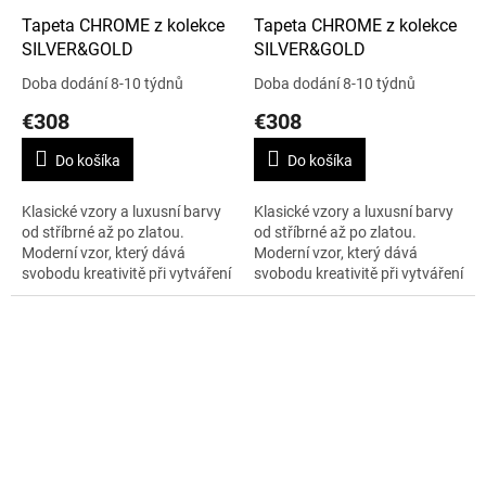
Tapeta CHROME z kolekce
Tapeta CHROME z kolekce
SILVER&GOLD
SILVER&GOLD
Doba dodání 8-10 týdnů
Doba dodání 8-10 týdnů
€308
€308
Do košíka
Do košíka
Klasické vzory a luxusní barvy
Klasické vzory a luxusní barvy
od stříbrné až po zlatou.
od stříbrné až po zlatou.
Moderní vzor, který dává
Moderní vzor, který dává
svobodu kreativitě při vytváření
svobodu kreativitě při vytváření
moderního designu. To je
moderního designu. To je
kolekce SILVER&GOLD. Šířka je
kolekce SILVER&GOLD. Šířka je
138...
138...