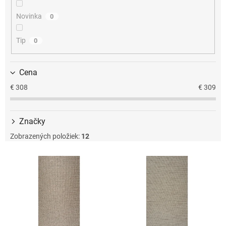
u
k
Novinka
0
t
o
Tip
0
v
Cena
€
308
€
309
Značky
Zobrazených položiek:
12
V
ý
p
i
s
p
r