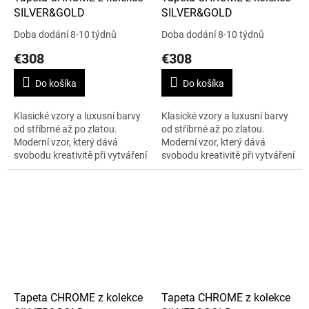
SILVER&GOLD
SILVER&GOLD
Doba dodání 8-10 týdnů
Doba dodání 8-10 týdnů
€308
€308
Do košíka
Do košíka
Klasické vzory a luxusní barvy
Klasické vzory a luxusní barvy
od stříbrné až po zlatou.
od stříbrné až po zlatou.
Moderní vzor, který dává
Moderní vzor, který dává
svobodu kreativitě při vytváření
svobodu kreativitě při vytváření
moderního designu. To je
moderního designu. To je
kolekce SILVER&GOLD. Šířka je
kolekce SILVER&GOLD. Šířka je
138...
138...
Tapeta CHROME z kolekce
Tapeta CHROME z kolekce