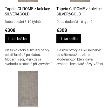
o
d
Tapeta CHROME z kolekce
Tapeta CHROME z kolekce
u
SILVER&GOLD
SILVER&GOLD
k
Doba dodání 8-10 týdnů
Doba dodání 8-10 týdnů
t
€308
€308
o
v
Do košíka
Do košíka
Klasické vzory a luxusní barvy
Klasické vzory a luxusní barvy
od stříbrné až po zlatou.
od stříbrné až po zlatou.
Moderní vzor, který dává
Moderní vzor, který dává
svobodu kreativitě při vytváření
svobodu kreativitě při vytváření
moderního designu. To je
moderního designu. To je
kolekce SILVER&GOLD. Šířka je
kolekce SILVER&GOLD. Šířka je
138...
138...